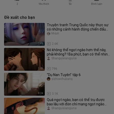
2
Yêu thích
Tải
Bình luận
Đề xuất cho bạn
Truyện tranh Trung Quốc này thực sự
có những cảnh hành động chiến đấu
như vậy, xem thật thú vị ... T
M-jun
7:49
2.6K
Nó không thể ngọt ngào hơn thế này,
phải không? ! Ba phút, bạn có thể nhịn
cười được không?
Shanguixiangjuna
3:03
796
“Dụ Nan Tuyên” tập 6
yizhiaichujiang
8:24
3.1K
Quá ngọt ngào, bạn có thể trụ được
bao lâu với đòn chí mạng ngọt ngào
của Hua Lian? [Thên Quan Tứ Ph
Shanguixiangjuna