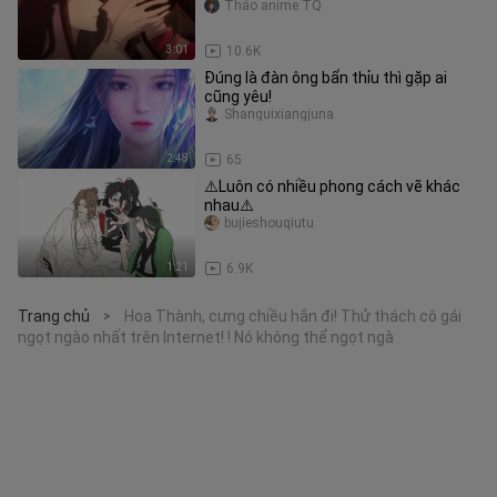
Thảo anime TQ
3:01
10.6K
Đúng là đàn ông bẩn thỉu thì gặp ai
cũng yêu!
Shanguixiangjuna
2:48
65
⚠️Luôn có nhiều phong cách vẽ khác
nhau⚠️
bujieshouqiutu
1:21
6.9K
Trang chủ
Hoa Thành, cưng chiều hắn đi! Thử thách cô gái
>
ngọt ngào nhất trên Internet! ! Nó không thể ngọt ngà