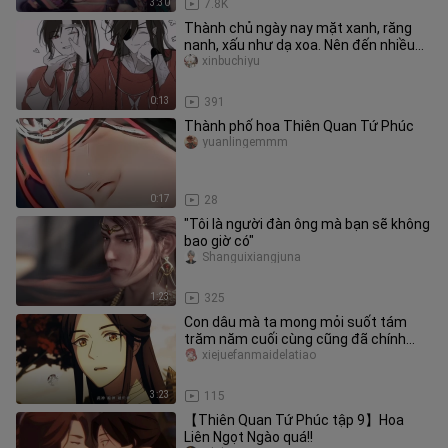
3:30
7.8K
Thành chủ ngày nay mặt xanh, răng
nanh, xấu như dạ xoa. Nên đến nhiều
lần
xinbuchiyu
0:13
391
Thành phố hoa Thiên Quan Tứ Phúc
yuanlingemmm
0:17
28
"Tôi là người đàn ông mà bạn sẽ không
bao giờ có"
Shanguixiangjuna
1:23
325
Con dâu mà ta mong mỏi suốt tám
trăm năm cuối cùng cũng đã chính
thức gặp nhau!!Edited by Xie Lian/H
xiejuefanmaidelatiao
3:23
115
【Thiên Quan Tứ Phúc tập 9】Hoa
Liên Ngọt Ngào quá!!