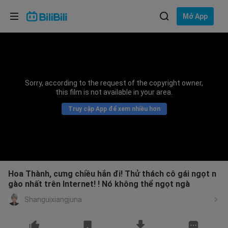
Lựa chọn ngôn ngữ
Mở App
English
Ngôn ngữ: Tiếng Việt
ภาษาไทย
Sorry, according to the request of the copyright owner,
Đăng
this film is not available in your area.
Tiếng Việt
nhập
Truy cập App để xem nhiều hơn
Bahasa Indonesia
Bahasa Melayu
Hoa Thành, cưng chiều hắn đi! Thử thách cô gái ngọt n
gào nhất trên Internet! ! Nó không thể ngọt ngà
Shanguixiangjuna