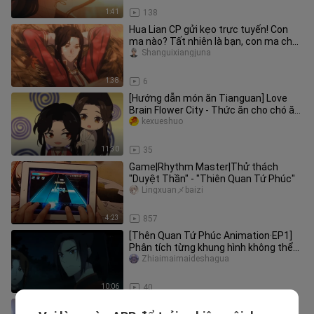
1:41
138
Hua Lian CP gửi kẹo trực tuyến! Con
ma nào? Tất nhiên là bạn, con ma chết
tiệt!
Shanguixiangjuna
1:38
6
[Hướng dẫn món ăn Tianguan] Love
Brain Flower City - Thức ăn cho chó ăn
thỏa thích
kexueshuo
11:30
35
Game|Rhythm Master|Thử thách
"Duyệt Thần" - "Thiên Quan Tứ Phúc"
Lingxuanメbaizi
4:23
857
[Thên Quan Tứ Phúc Animation·EP1]
Phân tích từng khung hình không thể
giấu được chuông và còi, Dưới
Zhiaimaimaideshagua
10:06
40
Những gì ở phía trước là vô cùng ấn