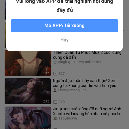
Vui lòng vào APP để trải nghiệm nội dung
tượng! Dùng bốn mươi truyện tranh
Trung Quốc để biên tập một bài
Shanguixiangjuna
đầy đủ
2:28
17
[AMV][MAD]Cảnh ấm áp & ngọt
Mở APP/Tải xuống
ngào<Fly Me to the Moon>|<Natsu no
wameku>
Shanguixiangjuna
Hủy
2:04
28
Thiên Quan Tứ Phúc Mùa 2 cuối cùng
cũng đã đến
qingbuyaogeiwotanlianmin
1:32
827
Người độc thân hãy cẩn thận! Xem
xong tôi không còn tin vào tình yêu
nữa!
Shanguixiangjuna
2:32
120
Jingxuan cuối cùng đã ngã ngựa! Anh
Xiaofu và Liniang hôn nhau có phải là
quá đáng không? Ôm em gái
Taoyihuaya