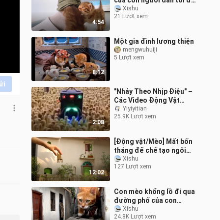
của con người dẫn tới đa
vũ trụ
Xishu
21 Lượt xem
4:54
Một gia đình lương thiện
mengwuhuiji
5 Lượt xem
8:12
ửi
"Nhảy Theo Nhịp Điệu" –
Các Video Động Vật
Nhảy Múa
Yiyiyitian
25.9K Lượt xem
2:08
[Động vật/Mèo] Mất bốn
tháng để chế tạo ngôi
nhà cho Arrietty
Xishu
127 Lượt xem
12:02
Con mèo khổng lồ đi qua
đường phố của con
người và mặt đất nứt nẻ
Xishu
24.8K Lượt xem