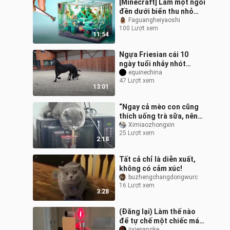
[Minecraft] Làm một ngôi
đền dưới biển thu nhỏ
trong Minecraft! (Đất
Faguangheiyaoshi
100 Lượt xem
sét WUZU)
11:54
Ngựa Friesian cái 10
ngày tuổi nhảy nhót
trong nhà, đáng yêu quá!
equinechina
47 Lượt xem
13:01
“Ngay cả mèo con cũng
thích uống trà sữa, nên
mình uống thêm một
Ximiaozhongxin
25 Lượt xem
chút cũng được thôi!”
2:18
Tất cả chỉ là diễn xuất,
không có cảm xúc!
buzhengchangdongwurc
16 Lượt xem
3:28
(Đăng lại) Làm thế nào
để tự chế một chiếc máy
jixiepangke