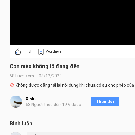
Thích
Yêu thích
Con mèo khổng lồ đang đến
58 Lượt xem
08/12/2023
Không được đăng tải lại nội dung khi chưa có sự cho phép của
Xishu
Theo dõi
53 Người theo dõi · 19 Videos
Bình luận