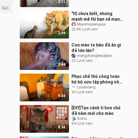
2:11
Gửi
"IQ chưa biết, nhưng
mạnh mẽ thì bạn sẽ mạnh
mẽ"
Miaomiaowuyuw
25.8K Lượt xem
2:09
Con mèo to béo đã ăn gì
để lớn lên?
mengchonglewubian
22 Lượt xem
3:44
Phục chế thủ công toàn
bộ bộ sưu tập phòng nồi
hơi
Lusanceng
30 Lượt xem
9:24
[DIY]Tạo cảnh tí hon chủ
đề năm mới cho mèo
Xishu
84 Lượt xem
8:34