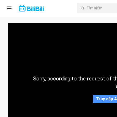
Trang chủ
Anime
PhimNgắn
Thịnh
hành
Sorry, according to the request of the
Mục lục
Truy cập A