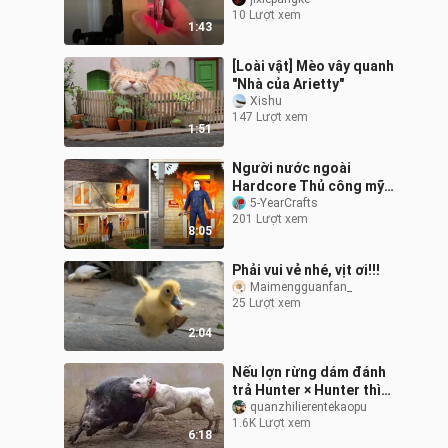
cân bằng laser?
10 Lượt xem
1:43
[Loài vật] Mèo vây quanh
"Nhà của Arietty"
Xishu
147 Lượt xem
1:51
Người nước ngoài
Hardcore Thủ công mỹ
nghệ: Kinh dị với Phong
5-YearCrafts
201 Lượt xem
cảnh thu nhỏ thủ công 🏠
8:05
Hãy để ngọn lử
Phải vui vẻ nhé, vịt ơi!!!
Maimengguanfan_
25 Lượt xem
2:04
Nếu lợn rừng dám đánh
trả Hunter × Hunter thì
lợn rừng phải chết.
quanzhilierentekaopu
1.6K Lượt xem
6:18