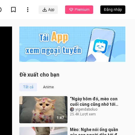
App
Premium
Đăng nhập
Đề xuất cho bạn
Tất cả
Anime
“Ngày hôm đó, mèo con
cuối cùng cũng nhớ tới
nỗi sợ hãi bị con người
yigendaboluo
25.4K Lượt xem
thống trị.”
1:47
Mèo: Nghe nói ống quần