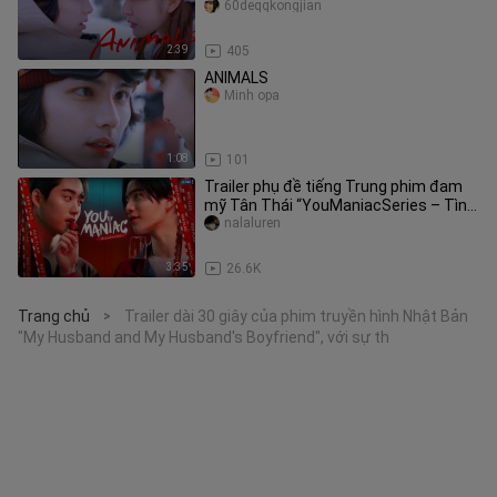
Bản ｜ Honiya Hibuya x Suzuki Air
60deqqkongjian
2:39
405
ANIMALS
Minh opa
1:08
101
Trailer phụ đề tiếng Trung phim đam
mỹ Tân Thái “YouManiacSeries – Tình
Yêu Điên Cuồng”! WilliamEst
nalaluren
3:35
26.6K
Trang chủ
Trailer dài 30 giây của phim truyền hình Nhật Bản
>
"My Husband and My Husband's Boyfriend", với sự th