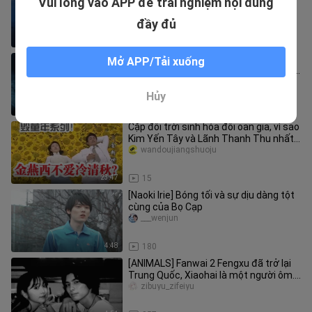
Vui lòng vào APP để trải nghiệm nội dung
lại được chứ! Sao nhạt xỉn X idol đình
đám quay phim BL, tôi kh
llxiaowall
đầy đủ
4:06
68
[Chuyển ngữ từ YouTube] Anime Cuộc
Mở APP/Tải xuống
chiến quyết định tại Shinjuku trong thế
giới dị nhân (phụ đề tiến
washenmiqingkuang
Hủy
10:58
17
Cặp đôi trời sinh hóa đôi oan gia, vì sao
Kim Yến Tây và Lãnh Thanh Thu nhất
định phải kết thúc tron
wandoujiangshuoju
23:47
15
[Naoki Irie] Bóng tối và sự dịu dàng tột
cùng của Bọ Cạp
___wenjun
4:48
180
[ANIMALS] Fanwai 2 Fengxu đã trở lại
Trung Quốc, Xiaohai là một người ôm.
Cặp đôi nhỏ quá ngọt ngào
zibuyu_zifeiyu