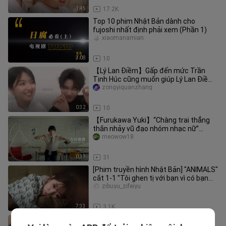
1:45
17.2K
Top 10 phim Nhật Bản dành cho
fujoshi nhất định phải xem (Phần 1)
xiaomanamian
3:08
10
【Lý Lan Điềm】Gấp đến mức Trần
Tinh Húc cũng muốn giúp Lý Lan Điềm
gắp hộ vài miếng luôn rồi
zongyiquanzhang
0:32
10
【Furukawa Yuki】“Chàng trai thẳng
thắn nhảy vũ đạo nhóm nhạc nữ”
Video vũ đạo mở đầu tập 7 phim truyề
meowow18
0:37
31
[Phim truyền hình Nhật Bản] "ANIMALS"
cắt 1-1 "Tôi ghen tị với bạn vì có bạn
trai có tín hiệu điện t
zibuyu_zifeiyu
7:33
3.1K
Vợ mới đã xuất hiện, sao có thể dừng