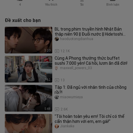
4
Yêu thích
Tải
Bình luận
Đề xuất cho bạn
BL trong phim truyền hình Nhật Bản
thập niên 90 || Đuối nước || Hidetoshi
Nishijima
haoduotongdianhua
3:20
12.1K
Cùng A Phong thưởng thức buffet
sushi 7.000 yên! Cá hồi, lươn ăn đã đời!
maxwell_powers_03
7:52
13
Tập 1: Đã ngủ với nhân tình của chồng
rồi?!
miaowumieya
5:48
2.6K
"Tôi hoàn toàn yêu em! Tôi chỉ có thể
cẩn thận hơn với em, em gái!"
Jiankeke