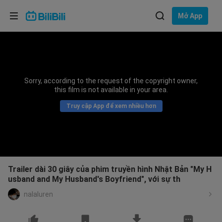
Lựa chọn ngôn ngữ
Mở App
English
Ngôn ngữ: Tiếng Việt
ภาษาไทย
Sorry, according to the request of the copyright owner,
Đăng
this film is not available in your area.
Tiếng Việt
nhập
Truy cập App để xem nhiều hơn
Bahasa Indonesia
Bahasa Melayu
Trailer dài 30 giây của phim truyền hình Nhật Bản "My H
usband and My Husband's Boyfriend", với sự th
nalaluren