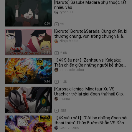
[Naruto] Sasuke Madara phụ thuộc rất
nhiều vào
ryoshuu
0:29
25
[Boruto] Boruto&Sarada, Cùng chiến, bị
thương chung, vun trồng chung và làm
em bé chung luôn?
Ninja Media
3:11
2.0K
【4K Siêu nét】Zenitsu vs. Kaigaku:
Trận chiến giữa những người kế thừa
Khí Thanh Lôi, Khí Thanh Lôi Q
daiduodetudou
5:44
1.4K
[Kurosaki Ichigo. Minotaur Xu VS
Urachior trở lại giai đoạn thứ hai] Clip
chiến đấu cường độ cao tiế
muma_l
7:36
455
【4K siêu nét】“Cắt bỏ những đoạn hội
thoại thừa” Thùy Bướm Nhẫn VS Đồng
Ma! Cột Phong đầu tiên tử trậ
tuxingnixing