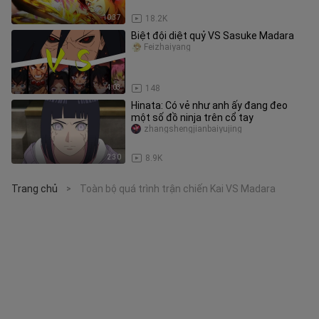
10:37
18.2K
Biệt đội diệt quỷ VS Sasuke Madara
Feizhaiyang
4:03
148
Hinata: Có vẻ như anh ấy đang đeo
một số đồ ninja trên cổ tay
zhangshengjianbaiyujing
2:30
8.9K
Trang chủ
Toàn bộ quá trình trận chiến Kai VS Madara
>