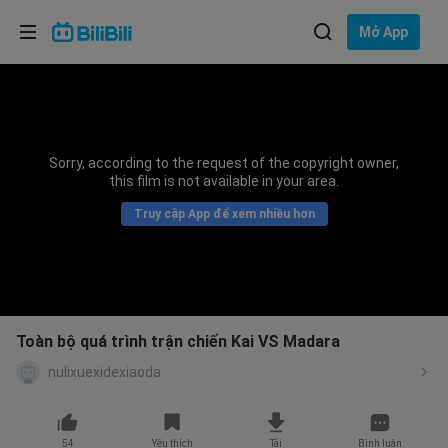
Lựa chọn ngôn ngữ
Mở App
English
Ngôn ngữ: Tiếng Việt
ภาษาไทย
Sorry, according to the request of the copyright owner,
Đăng
this film is not available in your area.
Tiếng Việt
nhập
Truy cập App để xem nhiều hơn
Bahasa Indonesia
Bahasa Melayu
Toàn bộ quá trình trận chiến Kai VS Madara
nulixuexidexiaoda
54
Yêu thích
Tải
Bình luận