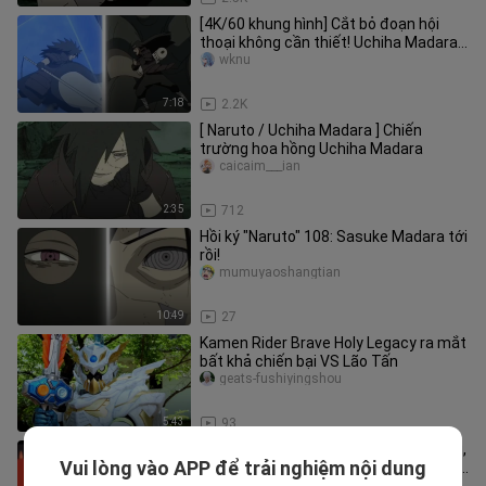
[4K/60 khung hình] Cắt bỏ đoạn hội
thoại không cần thiết! Uchiha Madara
đấu với Hashirama! Một cuộc
wknu
7:18
2.2K
[ Naruto / Uchiha Madara ] Chiến
trường hoa hồng Uchiha Madara
caicaim___ian
2:35
712
Hồi ký "Naruto" 108: Sasuke Madara tới
rồi!
mumuyaoshangtian
10:49
27
Kamen Rider Brave Holy Legacy ra mắt
bất khả chiến bại VS Lão Tấn
geats-fushiyingshou
5:43
93
Sasuke Madara trêu chọc Gojo Satoru,
Vui lòng vào APP để trải nghiệm nội dung
Pain ngay lập tức giết chết Yiwoza và
WeixiaoFortune