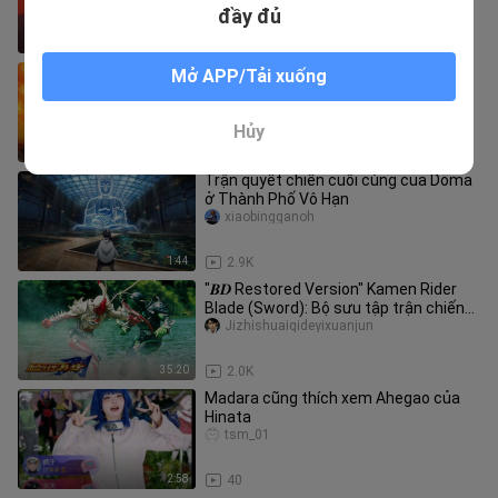
Unit-00 bay vào Thành phố
đầy đủ
5:36
2.7K
[Hokage / Madara] Không thành công,
Mở APP/Tải xuống
tiếp theo, chúng ta hãy thay đổi!
bili_2138700563
Hủy
2:12
942
Trận quyết chiến cuối cùng của Dōma
ở Thành Phố Vô Hạn
xiaobingganoh
1:44
2.9K
"𝑩𝑫 Restored Version" Kamen Rider
Blade (Sword): Bộ sưu tập trận chiến
kinh điển "Chương cuối" Con á
Jizhishuaiqideyixuanjun
35:20
2.0K
Madara cũng thích xem Ahegao của
Hinata
tsm_01
2:58
40