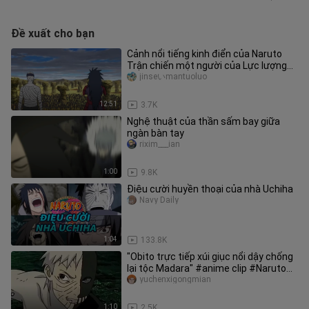
Đề xuất cho bạn
Cảnh nổi tiếng kinh điển của Naruto
Trận chiến một người của Lực lượng
Đồng minh Năm Kage và sự xuất
jinseいmantuoluo
12:51
3.7K
Nghệ thuật của thần sấm bay giữa
ngàn bàn tay
rixim___ian
1:00
9.8K
Điệu cười huyền thoại của nhà Uchiha
Navy Daily
1:04
133.8K
"Obito trực tiếp xúi giục nổi dậy chống
lại tộc Madara" #anime clip #Naruto
#Uchiha Obito
yuchenxigongmian
1:10
2.5K