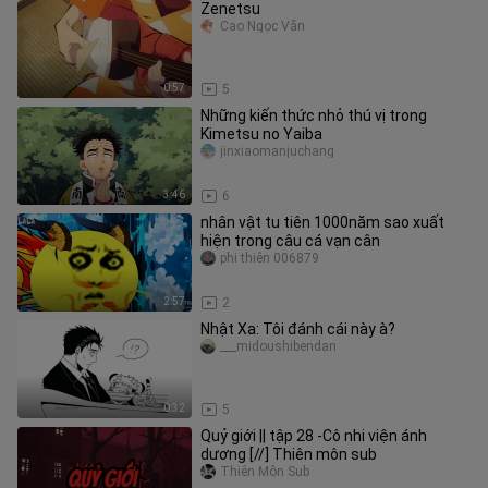
Zenetsu
Cao Ngọc Văn
0:57
5
Những kiến thức nhỏ thú vị trong
Kimetsu no Yaiba
jinxiaomanjuchang
3:46
6
nhân vật tu tiên 1000năm sao xuất
hiện trong câu cá vạn cân
phi thiên 006879
2:57
2
Nhật Xa: Tôi đánh cái này à?
___midoushibendan
0:32
5
Quỷ giới || tập 28 -Cô nhi viện ánh
dương [//] Thiên môn sub
Thiên Môn Sub