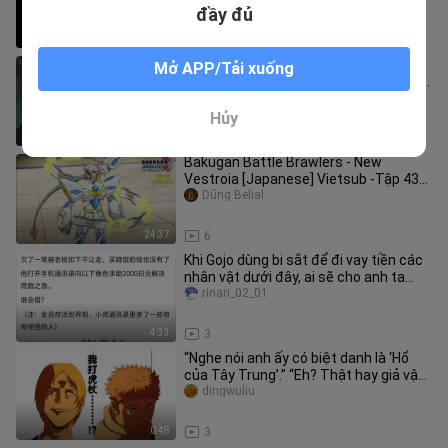
rũ”【MAD Nghĩa Dũng vs Yoris
đầy đủ
1:33
3
Đoạn quay một cú máy dài này đã
Mở APP/Tải xuống
thỏa mãn mọi mộng tưởng của tôi về
thế giới tu tiên [Phàm Nhân Tu Ti
luojiuxian
Hủy
2:25
3
Bakugan Battle Brawlers - New
Vestroia [Japanese] Vietsub -Tập 43
Chiến Binh Bakugan SS2
Dũng Belial
24:37
6
Khi Gojo dùng bi sắt để đi vay tiền các
nhân vật dưới đây, ai sẽ cho anh ta
mượn tiền?
rinari_02_01
4:33
3
“Nghe nói anh ấy có biệt danh là ‘Hổ
của Tây Trung’.” “Eh? Thật hay giả vậy?
Nghe cứ sến súa quá nhỉ
dingwuliu
0:48
3