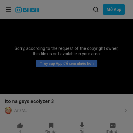
Lựa chọn ngôn ngữ
Mở App
English
Ngôn ngữ: Tiếng Việt
ภาษาไทย
Sorry, according to the request of the copyright owner,
Đăng
this film is not available in your area.
Tiếng Việt
nhập
Truy cập App để xem nhiều hơn
Bahasa Indonesia
Bahasa Melayu
ito na guys.ecolyzer 3
Ar'zMJ
4
Yêu thích
Tải
Bình luận