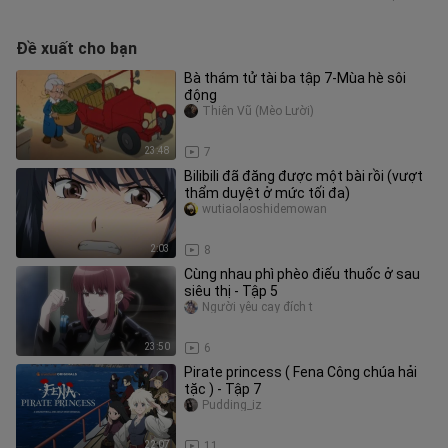
Đề xuất cho bạn
Bà thám tử tài ba tập 7-Mùa hè sôi
động
Thiên Vũ (Mèo Lười)
23:48
7
Bilibili đã đăng được một bài rồi (vượt
thẩm duyệt ở mức tối đa)
wutiaolaoshidemowan
2:03
8
Cùng nhau phì phèo điếu thuốc ở sau
siêu thị - Tập 5
Người yêu cay đích t
23:50
6
Pirate princess ( Fena Công chúa hải
tặc ) - Tập 7
Pudding_iz
22:07
11