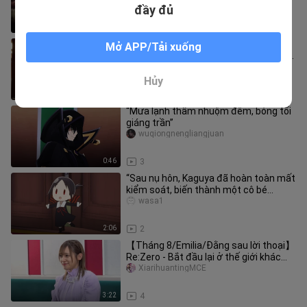
đầy đủ
0:41
1
Khi tôi hóa thân thành Hàn Lập để
Mở APP/Tải xuống
tham gia sự kiện chủ đề “Phàm Nhân”
tại Dự Viên 【Đại hội sáng tác
liyiru-zhexian
Hủy
2:09
2
“Mưa lạnh thấm nhuộm đêm, bóng tối
giáng trần”
wuqiongnengliangjuan
0:46
3
“Sau nụ hôn, Kaguya đã hoàn toàn mất
kiểm soát, biến thành một cô bé
Kaguya nhỏ xíu~”
wasa1
2:06
2
【Tháng 8/Emilia/Đằng sau lời thoại】
Re:Zero - Bắt đầu lại ở thế giới khác
mùa 4 “Takahashi Rie” – Hậu
XiarihuantingMCE
3:22
4