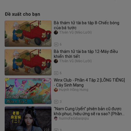
Đề xuất cho bạn
Bà thám tử tài ba tập 8-Chiếc bóng
của bá tước
Thiên Vũ (Mèo Lười)
23:52
6
Bà thám tử tài ba tập 12-Máy điều
khiển thời tiết
Thiên Vũ (Mèo Lười)
23:47
6
Winx Club - Phần 4 Tập 2 [LỒNG TIẾNG]
- Cây Sinh Mạng
Huỳnh Hồng Hưng
23:17
3
“Nam Cung Uyển” phiên bản cũ được
khôi phục, hiệu ứng sẽ ra sao? (Phần
2)
huimofadebaiqiqiu
2:33
3