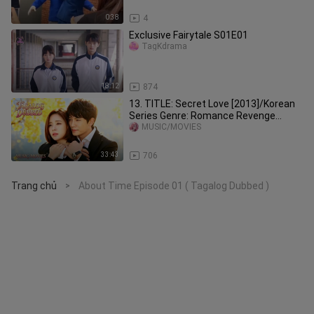
0:38
4
Exclusive Fairytale S01E01
TagKdrama
18:12
874
13. TITLE: Secret Love [2013]/Korean
Series Genre: Romance Revenge
Thriller Tagalog Dubbed HD
MUSIC/MOVIES
33:43
706
Trang chủ
About Time Episode 01 ( Tagalog Dubbed )
>