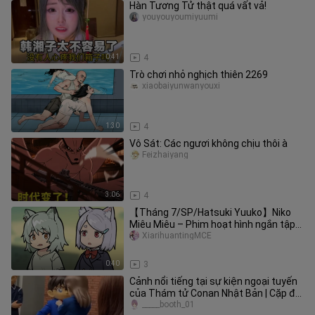
Hàn Tương Tử thật quá vất vả!
youyouyoumiyuumi
0:41
4
Trò chơi nhỏ nghịch thiên 2269
xiaobaiyunwanyouxi
1:30
4
Vô Sát: Các ngươi không chịu thôi à
Feizhaiyang
3:06
4
【Tháng 7/SP/Hatsuki Yuuko】Niko
Miêu Miêu – Phim hoạt hình ngắn tập
09 【Nhóm dịch MCE】
XiarihuantingMCE
0:40
3
Cảnh nổi tiếng tại sự kiện ngoại tuyến
của Thám tử Conan Nhật Bản | Cặp đôi
trẻ (Koran) tương tác tì
_____booth_01