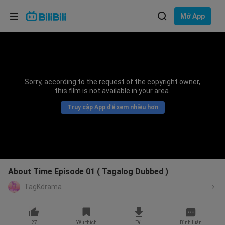
Lựa chọn ngôn ngữ
Mở App
English
Ngôn ngữ: Tiếng Việt
ภาษาไทย
Sorry, according to the request of the copyright owner,
Đăng
this film is not available in your area.
Tiếng Việt
nhập
Truy cập App để xem nhiều hơn
Bahasa Indonesia
Bahasa Melayu
About Time Episode 01 ( Tagalog Dubbed )
TagKdrama
27
Yêu thích
Tải
Bình luận