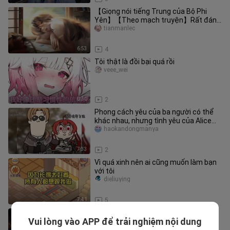
【Giọng nói tiếng Trung của Bộ Phi
Yên】【Theo mạch truyện】Rất đáng
xem! Người mẹ nuôi cảnh sát một mìn
tianmanlec
6:53
4
Tôi thật là đồi bại quá rồi
veee_wei
0:30
2
Phong cách yêu của ba người có thể
khác nhau, nhưng tình yêu của Alice
chắc chắn là thẳng thắn nhất,
haokandongmanya
7:33
2
Vì quá xinh nên ai cũng muốn làm bạn
với tôi
dieliuying
7:41
5
Seraphim Ghidorah đã lộ diện! Cũng là
Vui lòng vào APP để trải nghiệm nội dung
ngày tàn của Godzilla!
Viêm Nô