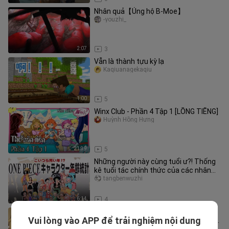
Nhân quả【Ủng hộ B-Moe】
-youzhi_
2:07
3
Vẫn là thành tựu kỳ lạ
Kaqiuanagekaqiu
1:00
5
Winx Club - Phần 4 Tập 1 [LỒNG TIẾNG]
Huỳnh Hồng Hưng
21:39
5
Những người này cùng tuổi ư?! Thống
kê tuổi tác chính thức của các nhân
vật trong Vua Hải Tặc
tangbenwuzhi
6:14
4
Ba cô bé loli này thực sự được lồng
Vui lòng vào APP để trải nghiệm nội dung
tiếng bởi những diễn viên lồng tiếng 11
xiaofeifeizy