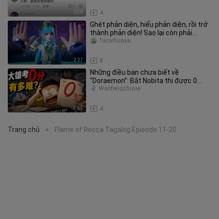
0:39
4
Ghét phản diện, hiểu phản diện, rồi trở
thành phản diện! Sao lại còn phải
thưởng cho hắn chứ?
Taoyihuaya
2:27
8
Những điều bạn chưa biết về
“Doraemon”: Bắt Nobita thi được 0
điểm khó đến mức nào?
Wanfengzhiyue
3:55
4
Trang chủ
Flame of Recca Tagalog Episode 11-20
>