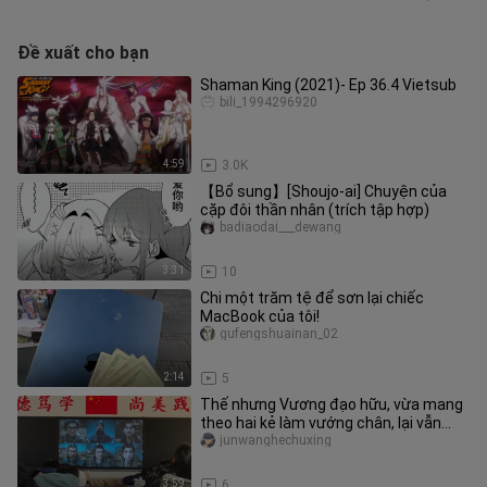
Đề xuất cho bạn
Shaman King (2021)- Ep 36.4 Vietsub
bili_1994296920
4:59
3.0K
【Bổ sung】[Shoujo-ai] Chuyện của
cặp đôi thần nhân (trích tập hợp)
badiaodai___dewang
3:31
10
Chi một trăm tệ để sơn lại chiếc
MacBook của tôi!
gufengshuainan_02
2:14
5
Thế nhưng Vương đạo hữu, vừa mang
theo hai kẻ làm vướng chân, lại vẫn
toàn thân vô hại mà trở về, mớ
junwanghechuxing
3:59
6