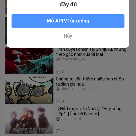
tuổi, giọng mũi nhẹ nhàn
đầy đủ
3:02
6
40 giây dùng “Thám tử lừng danh
Mở APP/Tải xuống
Conan” để xem hết “Người Nhện 4”!
aimayajinlaoshi
Hủy
0:45
4
Trận quyết chiến tại Shinjuku, nhưng
theo góc nhìn của Ri Mei
mayozumi_05
1:35
2
Chúng ta cần thêm nhiều con nhện
raidian già nua
xinghemulingwan
0:54
4
【Hổ Trượng Du Nhân】“Hãy sống
tiếp.”【Ủng hộ B-moe】
tear____plicit
0:44
2