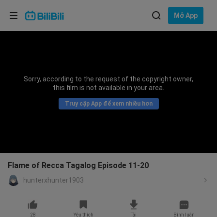
Lựa chọn ngôn ngữ
Mở App
English
Ngôn ngữ: Tiếng Việt
ภาษาไทย
Sorry, according to the request of the copyright owner,
Đăng
this film is not available in your area.
Tiếng Việt
nhập
Truy cập App để xem nhiều hơn
Bahasa Indonesia
Bahasa Melayu
Flame of Recca Tagalog Episode 11-20
hunterxhunter1903
28
Yêu thích
Tải
Bình luận