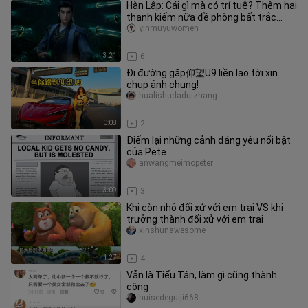
Hàn Lập: Cái gì mà có trí tuệ? Thêm hai
thanh kiếm nữa đề phòng bất trắc...
yinmuyuwomen
3:21
6
Đi đường gặp仰望U9 liền lao tới xin
chụp ảnh chung!
hualishudaduizhang
0:08
2
Điểm lại những cảnh đáng yêu nổi bật
của Pete
anwangmeimopeter
3:09
3
Khi còn nhỏ đối xử với em trai VS khi
trưởng thành đối xử với em trai
xinshunawesome
1:27
4
Vẫn là Tiểu Tân, làm gì cũng thành
công
huisedeguiji668