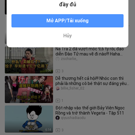
đầy đủ
9:56
14
“Khi có phản diện thì anh ấy là phản
Mở APP/Tải xuống
diện, khi không có phản diện thì anh ấy
là chính diện”
airudahai1122
Hủy
1:06
3
Na Tra 2 đã vượt mốc 9,6 tỷ rồi, đạo
diễn Đào Tử mau vẽ đi nào!!! Haha…
zscharlie_
1:06
3
Dễ thương hết cả hội!!! Nhóc con thì
phải là những cô bé thật sự đáng yêu
mới được!
billie_fisher_02
3:52
1
Đột nhập vào thế giới Bảy Viên Ngọc
Rồng và trở thành Vegeta - Tập 511
qiyushadiaodu
6:14
3