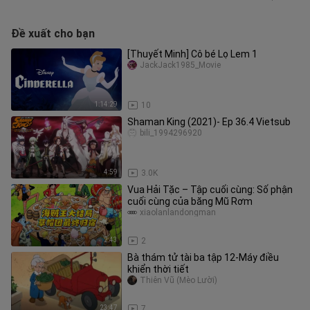
Đề xuất cho bạn
[Thuyết Minh] Cô bé Lọ Lem 1
JackJack1985_Movie
1:14:29
10
Shaman King (2021)- Ep 36.4 Vietsub
bili_1994296920
4:59
3.0K
Vua Hải Tặc – Tập cuối cùng: Số phận
cuối cùng của băng Mũ Rơm
xiaolanlandongman
2:43
2
Bà thám tử tài ba tập 12-Máy điều
khiển thời tiết
Thiên Vũ (Mèo Lười)
23:47
7