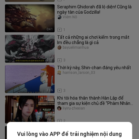
Seraphim Ghidorah đã lộ diện! Cũng là
ngày tàn của Godzilla!
Viêm Nô
0:41
1
Tất cả những ai chơi kiếm trong mắt
Im đều chẳng là gì cả
bayuelimanhua
2:07
3
Thời kỳ này, Shin‑chan đáng yêu nhất
harrison_larson_03
3:36
3
Khi tôi hóa thân thành Hàn Lập để
tham gia sự kiện chủ đề “Phàm Nhân”
tại Dự Viên 【Đại hội sáng tác
liyiru-zhexian
2:09
2
“Phàm Nhân Tu Tiên Truyện” tập 38.
Vui lòng vào APP để trải nghiệm nội dung
Hàn Lập lánh vào chốn hồng trần…
soria3gabby_02_04