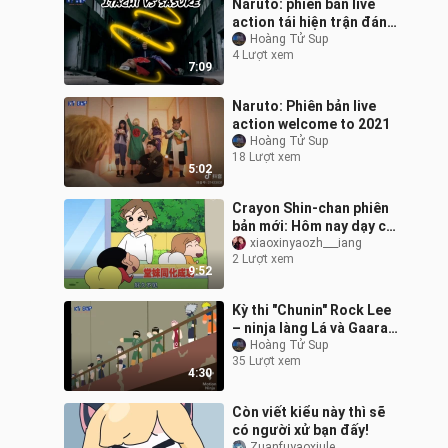
Naruto: phiên bản live
action tái hiện trận đánh
sống còn giữa itachi vs
Hoàng Tử Sup
4 Lượt xem
sasuke cực kỳ hấp dẫn
7:09
Naruto: Phiên bản live
action welcome to 2021
Hoàng Tử Sup
18 Lượt xem
5:02
Crayon Shin-chan phiên
bản mới: Hôm nay dạy cô
em họ đáng yêu tập xà
xiaoxinyaozh___iang
2 Lượt xem
đơn đấy!
9:52
Kỳ thi "Chunin" Rock Lee
– ninja làng Lá và Gaara –
ninja làng Cát nhưng ở
Hoàng Tử Sup
35 Lượt xem
một nét vẽ khác haha😅
4:30
Còn viết kiểu này thì sẽ
có người xử bạn đấy!
Zuanfuyaoxiule