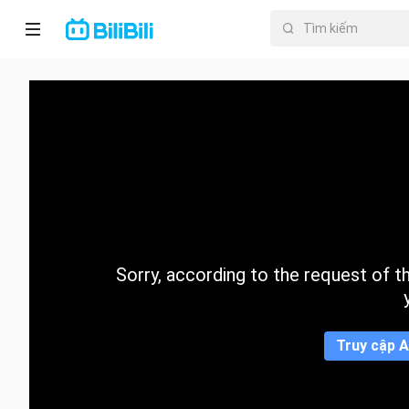
Trang chủ
Anime
PhimNgắn
Thịnh
hành
Sorry, according to the request of the
Mục lục
Truy cập A