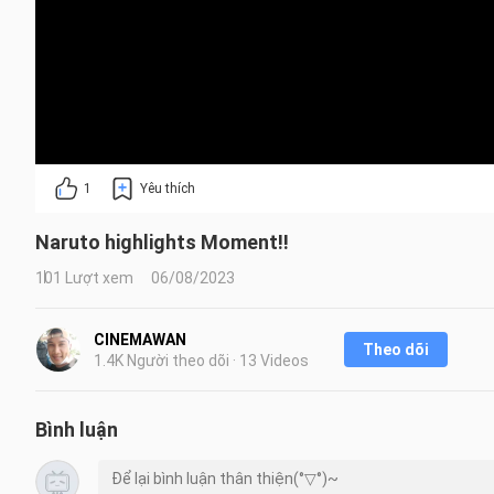
1
Yêu thích
Naruto highlights Moment!!
101 Lượt xem
06/08/2023
CINEMAWAN
Theo dõi
1.4K Người theo dõi · 13 Videos
Bình luận