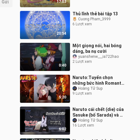
Gửi
17:03
Thủ lĩnh thẻ bài tập 13
Cuong Pham_3999
6 Lượt xem
20:54
Một giọng nói, hai bóng
dáng, ba nụ cười
yuanshenw___ia722hao
2 Lượt xem
0:40
Naruto:Tuyển chọn
những bức hình Romantic
nhất giữa Naruto-Hinata
Hoàng Tử Sup
9 Lượt xem
Sasuke-Sakura Buruto-
5:20
Sadara (^^)
Naruto cái chết (die) của
Sasuke (bố Sarada) và sự
sụp đổ của thế giới ninja
Hoàng Tử Sup
16 Lượt xem
liệu có xảy ra ?
6:02