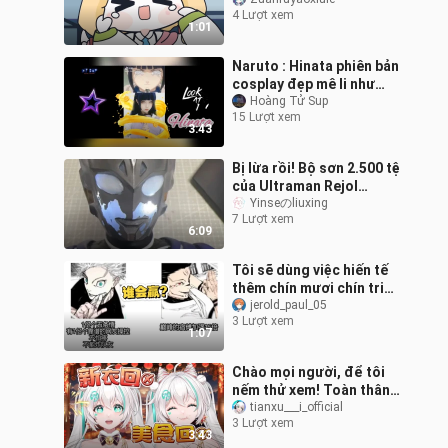
4 Lượt xem
1:01
Naruto : Hinata phiên bản
cosplay đẹp mê li như
trong truyện bước ra xem
Hoàng Tử Sup
15 Lượt xem
là phê! Aaa
3:43
Bị lừa rồi! Bộ sơn 2.500 tệ
của Ultraman Rejol
ngược đời rốt cuộc có
Yinseのliuxing
7 Lượt xem
chuyện gì vậy?
6:09
Tôi sẽ dùng việc hiến tế
thêm chín mươi chín triệu
chín trăm chín mươi chín
jerold_paul_05
3 Lượt xem
nghìn chín trăm chín mươ
1:07
Chào mọi người, để tôi
nếm thử xem! Toàn thân
đều ăn được ư?
tianxu___i_official
3 Lượt xem
Streamer chuyên về đồ
3:43
ăn đã xuất hiện