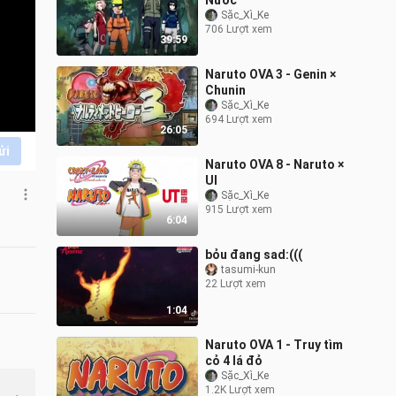
Nước
Sặc_Xì_Ke
706 Lượt xem
39:59
Naruto OVA 3 - Genin ×
Chunin
Sặc_Xì_Ke
694 Lượt xem
26:05
ửi
Naruto OVA 8 - Naruto ×
UI
Sặc_Xì_Ke
915 Lượt xem
6:04
bỏu đang sad:(((
tasumi-kun
22 Lượt xem
1:04
Naruto OVA 1 - Truy tìm
cỏ 4 lá đỏ
Sặc_Xì_Ke
1.2K Lượt xem