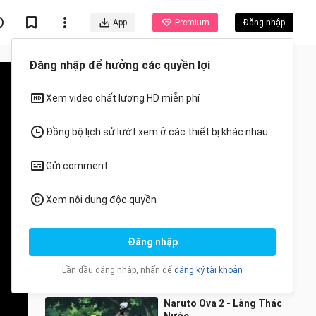
App
Premium
Đăng nhập
Đề xuất cho bạn
Tất cả
Anime
Thủ lĩnh thẻ bài tập 14
Cuong Pham_3999
6 Lượt xem
21:24
Naruto Ova 2 - Làng Thác