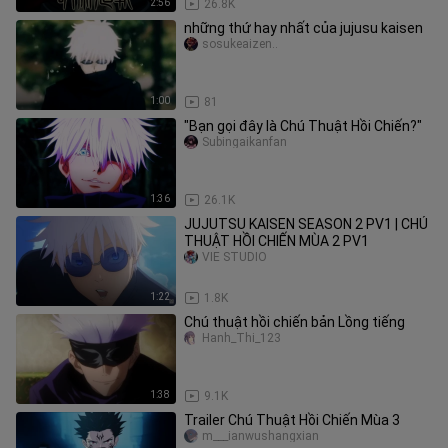
2:56
26.8K
những thứ hay nhất của jujusu kaisen
sosukeaizen..
1:00
81
"Bạn gọi đây là Chú Thuật Hồi Chiến?"
Subingaikanfan
1:36
26.1K
JUJUTSU KAISEN SEASON 2 PV1 | CHÚ
THUẬT HỒI CHIẾN MÙA 2 PV1
VIE STUDIO
1:22
1.8K
Chú thuật hồi chiến bản Lồng tiếng
Hanh_Thi_123
1:38
9.1K
Trailer Chú Thuật Hồi Chiến Mùa 3
m___ianwushangxian