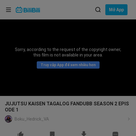
Lựa chọn ngôn ngữ
Mở App
English
Ngôn ngữ: Tiếng Việt
ภาษาไทย
Sorry, according to the request of the copyright owner,
Đăng
this film is not available in your area.
Tiếng Việt
nhập
Truy cập App để xem nhiều hơn
Bahasa Indonesia
Bahasa Melayu
JUJUTSU KAISEN TAGALOG FANDUBB SEASON 2 EPIS
ODE 1
Boku_Hedrick_VA