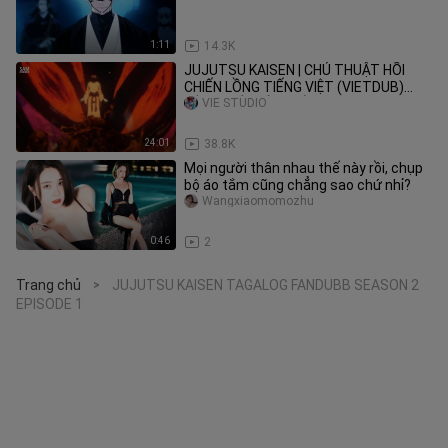
1:11
14.3K
JUJUTSU KAISEN | CHÚ THUẬT HỒI
CHIẾN LỒNG TIẾNG VIỆT (VIETDUB)
TẬP 2 - VÌ CHÍNH TÔI
VIE STUDIO
24:01
38.8K
Mọi người thân nhau thế này rồi, chụp
bộ áo tắm cũng chẳng sao chứ nhỉ?
Wangxiaomomozhu
0:46
2
Trang chủ
JUJUTSU KAISEN TAGALOG FANDUBB SEASON 2
>
EPISODE 1