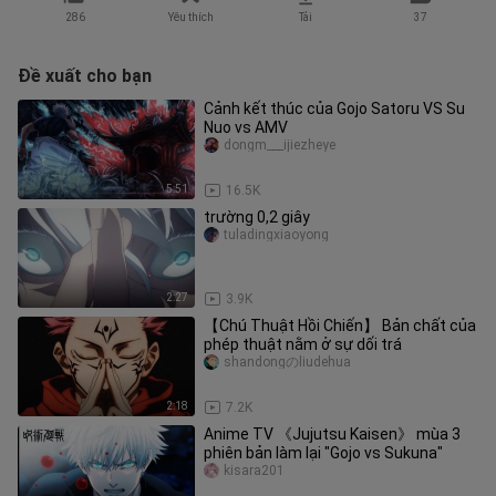
286
Yêu thích
Tải
37
Đề xuất cho bạn
Cảnh kết thúc của Gojo Satoru VS Su
Nuo vs AMV
dongm___ijiezheye
5:51
16.5K
trường 0,2 giây
tuladingxiaoyong
2:27
3.9K
【Chú Thuật Hồi Chiến】 Bản chất của
phép thuật nằm ở sự dối trá
shandongのliudehua
2:18
7.2K
Anime TV 《Jujutsu Kaisen》 mùa 3
phiên bản làm lại "Gojo vs Sukuna"
kisara201