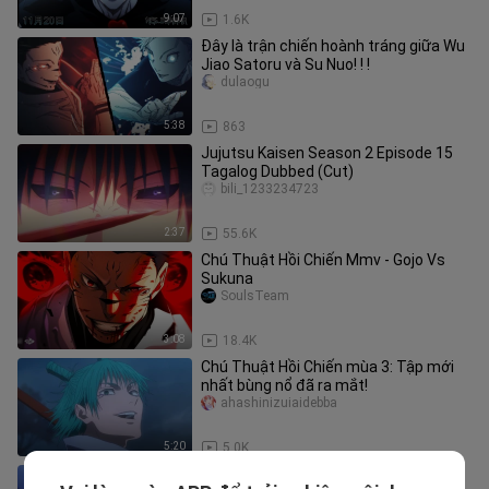
9:07
1.6K
Đây là trận chiến hoành tráng giữa Wu
Jiao Satoru và Su Nuo! ! !
dulaogu
5:38
863
Jujutsu Kaisen Season 2 Episode 15
Tagalog Dubbed (Cut)
bili_1233234723
2:37
55.6K
Chú Thuật Hồi Chiến Mmv - Gojo Vs
Sukuna
SoulsTeam
3:08
18.4K
Chú Thuật Hồi Chiến mùa 3: Tập mới
nhất bùng nổ đã ra mắt!
ahashinizuiaidebba
5:20
5.0K
Sơ hở là hát :))