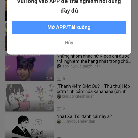
Vui lòng vào APP để trải nghiệm nội dung
sao vừa đến là phải trả nợ rồi
xiaoniu_04_02
đầy đủ
0:35
2
“Nếu như Tanjiro có thể nhìn thấy chỉ
Mở APP/Tải xuống
số thiện cảm thì sẽ xảy ra điều gì?”
lufeijundianxiaf
Hủy
12:16
2
Những nhóm nhạc nữ K-pop chỉ được
trải nghiệm thẻ hạng nhất trong chốc
lát
soojin_qiuguanzhuban
2:01
0
[Thanh Kiếm Diệt Quỷ – Thủ thư] Hộp
cơm tình cảm của Kanahana (chính
CP: Tanjiro – Kanahana)
buludongteshiliushi
4:09
2
Nhật Xa: Tôi đánh cái này à?
___midoushibendan