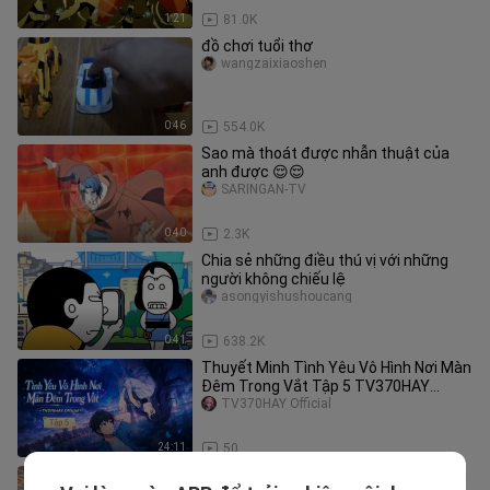
1:21
81.0K
đồ chơi tuổi thơ
wangzaixiaoshen
0:46
554.0K
Sao mà thoát được nhẫn thuật của
anh được 😌😌
SARINGAN-TV
0:40
2.3K
Chia sẻ những điều thú vị với những
người không chiếu lệ
asongyishushoucang
0:41
638.2K
Thuyết Minh Tình Yêu Vô Hình Nơi Màn
Đêm Trong Vắt Tập 5 TV370HAY
Official
TV370HAY Official
24:11
50
Dư Diệc Huyên: Cuối cùng tôi đã biết vì