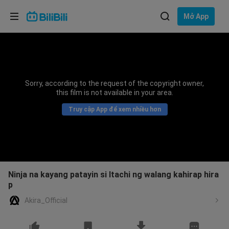
Lựa chọn ngôn ngữ
Mở App
English
Ngôn ngữ: Tiếng Việt
ภาษาไทย
Sorry, according to the request of the copyright owner,
Đăng
this film is not available in your area.
Tiếng Việt
nhập
Truy cập App để xem nhiều hơn
Bahasa Indonesia
Bahasa Melayu
Ninja na kayang patayin si Itachi ng walang kahirap hira
p
Akira_Official