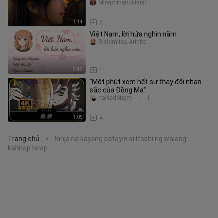
Mingminghuijianji
1:14
2
Việt Nam, lời hứa nghìn năm
Rishimitsu Arinite
5:48
1
“Một phút xem hết sự thay đổi nhan
sắc của Đồng Ma”
naikadongm___i___i
1:05
4
Trang chủ
Ninja na kayang patayin si Itachi ng walang
>
kahirap hirap