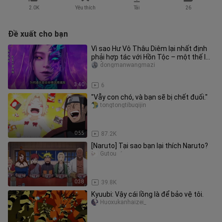
2.0K
Yêu thích
Tải
26
Đề xuất cho bạn
Vì sao Hư Vô Thâu Diêm lại nhất định
phải hợp tác với Hồn Tộc – một thế lực
chẳng mấy đáng tin cậy?
dongmanwangmazi
3:40
6
"Vẫy con chó, và bạn sẽ bị chết đuối."
tongtongtibuqijin
0:55
87.2K
[Naruto] Tại sao bạn lại thích Naruto?
Gutou゛
0:38
39.8K
Kyuubi: Vậy cái lồng là để bảo vệ tôi.
Huoxukanhaizei_