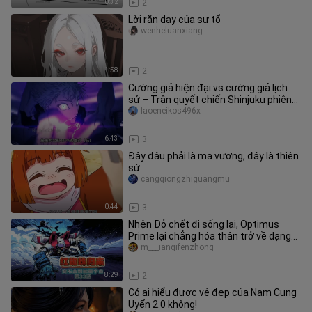
0:32
2
Lời răn dạy của sư tổ
wenheluanxiang
1:58
2
Cường giả hiện đại vs cường giả lịch
sử – Trận quyết chiến Shinjuku phiên
bản đầy đủ
laoeneikos496x
6:43
3
Đây đâu phải là ma vương, đây là thiên
sứ
cangqiongzhiguangmu
0:44
3
Nhện Đỏ chết đi sống lại, Optimus
Prime lại chẳng hóa thân trở về dạng
Orion! Vũ trụ Năng lượng tập
m___ianqifenzhong
8:29
2
Có ai hiểu được vẻ đẹp của Nam Cung
Uyển 2.0 không!