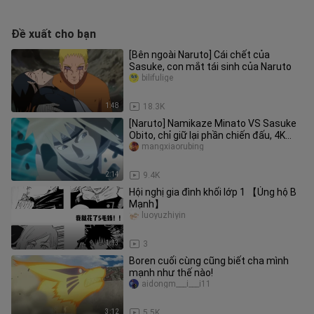
Đề xuất cho bạn
[Bên ngoài Naruto] Cái chết của
Sasuke, con mắt tái sinh của Naruto
bilifulige
1:48
18.3K
[Naruto] Namikaze Minato VS Sasuke
Obito, chỉ giữ lại phần chiến đấu, 4K
không có hình mờ, tận hưởng
mangxiaorubing
2:14
9.4K
Hội nghị gia đình khối lớp 1 【Ủng hộ B
Mạnh】
luoyuzhiyin
1:13
3
Boren cuối cùng cũng biết cha mình
mạnh như thế nào!
aidongm___i___i11
3:12
5.5K