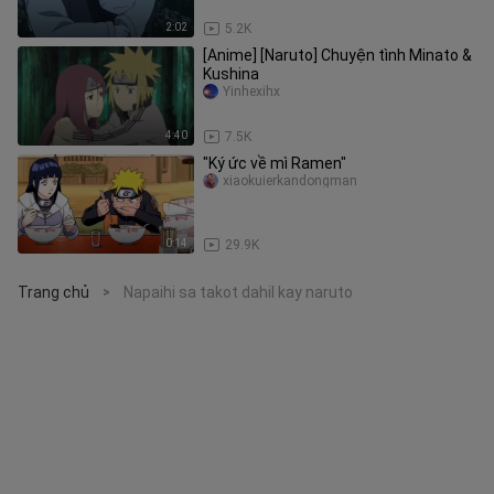
2:02
5.2K
[Anime] [Naruto] Chuyện tình Minato &
Kushina
Yinhexihx
4:40
7.5K
"Ký ức về mì Ramen"
xiaokuierkandongman
0:14
29.9K
Trang chủ
Napaihi sa takot dahil kay naruto
>