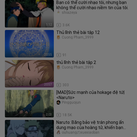
Bạn có thể cười nhạo tôi, nhưng bạn
không thể cười nhạo niềm tin của tôi.
shiazeya
1:12
3.6K
Thủ lĩnh thẻ bài tập 12
Cuong Pham_3999
20:55
91
thủ lĩnh thẻ bài tập 2
Cuong Pham_3999
20:57
303
[MAD]Sức mạnh của hokage đệ tứ|
<Naruto>
Pingguojun
2:03
18.5K
Naruto: Băng bảo vệ trán phong ấn
dung mạo của hoàng tử, khiến bạn
không biết Naruto đẹp trai đến mứ
ouhuangのxuexiaoban