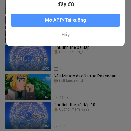
đầy đủ
0:52
17.0K
Naruto: Cậu ổn mà, sao cậu lại ngất
Mở APP/Tải xuống
xỉu?
pui_wiyada_01
Hủy
0:18
2.7K
Thủ lĩnh thẻ bài tập 11
Cuong Pham_3999
20:53
100
Nếu Minato dạy Naruto Rasengan
tuilitiancaixinyi
0:49
16.2K
Thủ lĩnh thẻ bài tập 10
Cuong Pham_3999
20:53
116