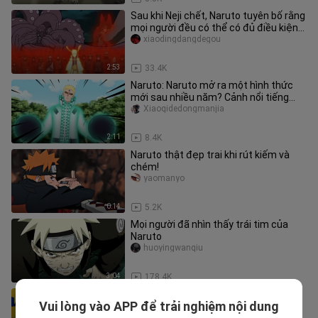
Sau khi Neji chết, Naruto tuyên bố rằng
mọi người đều có thể có đủ điều kiện
nhận Thẻ trải nghiệm Ch
xiaodingdangdegou
2:53
33.4K
Naruto: Naruto mở ra một hình thức
mới sau nhiều năm? Cảnh nổi tiếng
của Naruto Seven Generations!
Xiaoqidedongmanjia
2:11
8.4K
Naruto thật đẹp trai khi rút kiếm và
chém!
yaomanyo
0:14
5.2K
Mọi người đã nhìn thấy trái tim của
Naruto
huoyingwanqiu
3:04
178.4K
Mỗi lần Kushina được cử đến, một
Vui lòng vào APP để trải nghiệm nội dung
Obito lại bị cưỡng hiếp trên mạng
pilipa