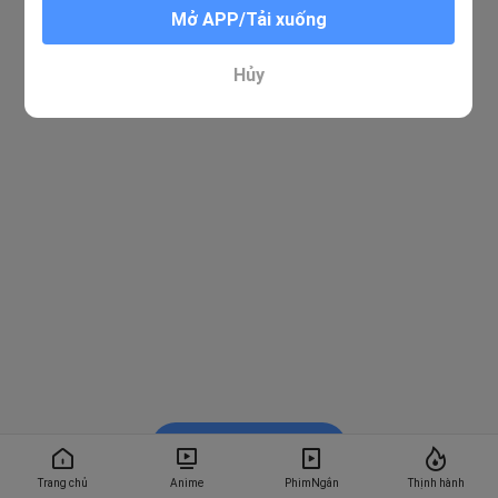
Mở APP/Tải xuống
Hủy
Xem trong BiliBili
Trang chủ
Anime
PhimNgắn
Thịnh hành