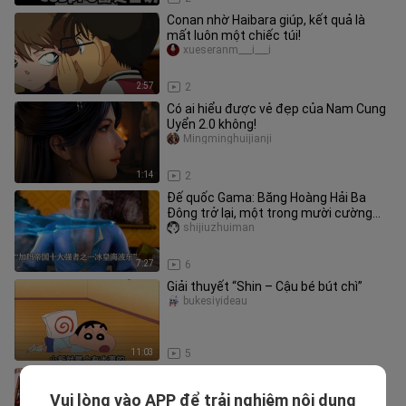
Conan nhờ Haibara giúp, kết quả là
mất luôn một chiếc túi!
xueseranm___i___i
2:57
2
Có ai hiểu được vẻ đẹp của Nam Cung
Uyển 2.0 không!
Mingminghuijianji
1:14
2
Đế quốc Gama: Băng Hoàng Hải Ba
Đông trở lại, một trong mười cường
giả hàng đầu
shijiuzhuiman
7:27
6
Giải thuyết “Shin – Cậu bé bút chì”
bukesiyideau
11:03
5
Tiểu thuyết sảng văn mới nhất trên
Tomato: Chủ tiệm bạch liên hoa đại
Vui lòng vào APP để trải nghiệm nội dung
tiku___ie