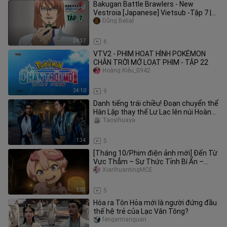
Bakugan Battle Brawlers - New
Vestroia [Japanese] Vietsub -Tập 7 |
Chiến Binh Bakugan SS2
Dũng Belial
24:37
6
VTV2 - PHIM HOẠT HÌNH POKÉMON
CHÂN TRỜI MỚ LOẠT PHIM - TẬP 22
Hoàng Kiều_0942
24:10
9
Danh tiếng trái chiều! Đoạn chuyển thể
Hàn Lập thay thế Lư Lạc lên núi Hoàng
Long vì sao lại gây tra
Taoyihuaya
1:34
5
[Tháng 10/Phim điện ảnh mới] Đến Từ
Vực Thẳm – Sự Thức Tỉnh Bí Ẩn –
Trailer PV chính thức [Nhóm dịch
XiarihuantingMCE
1:03
5
Hóa ra Tôn Hỏa mới là người đứng đầu
thế hệ trẻ của Lạc Vân Tông?
fengermanguan