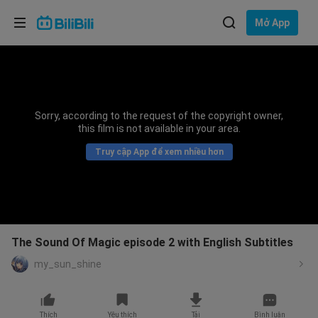
Lựa chọn ngôn ngữ
Mở App
English
Ngôn ngữ: Tiếng Việt
ภาษาไทย
Sorry, according to the request of the copyright owner,
Đăng
this film is not available in your area.
Tiếng Việt
nhập
Truy cập App để xem nhiều hơn
Bahasa Indonesia
Bahasa Melayu
The Sound Of Magic episode 2 with English Subtitles
my_sun_shine
Thích
Yêu thích
Tải
Bình luận