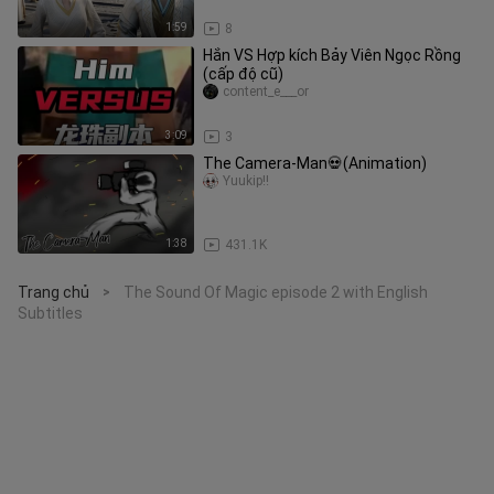
1:59
8
Hắn VS Hợp kích Bảy Viên Ngọc Rồng
(cấp độ cũ)
content_e___or
3:09
3
The Camera-Man💀(Animation)
Yuukip!!
1:38
431.1K
Trang chủ
The Sound Of Magic episode 2 with English
>
Subtitles