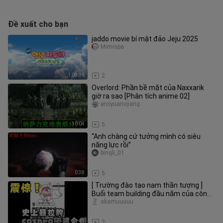
Đề xuất cho bạn
jaddo movie bí mật đảo Jeju 2025
Mimispa
1:08:36
2
Overlord: Phần bề mặt của Naxxarik
giờ ra sao [Phân tích anime 02]
erciyuanvjiang
10:04
5
“Anh chàng cứ tưởng mình có siêu
năng lực rồi”
bingli_01
0:38
5
[ Trường đào tạo nam thần tượng ]
Buổi team building đầu năm của công
ty cospro hóa ra lại như thế n
akamuuuuu
31:49
2