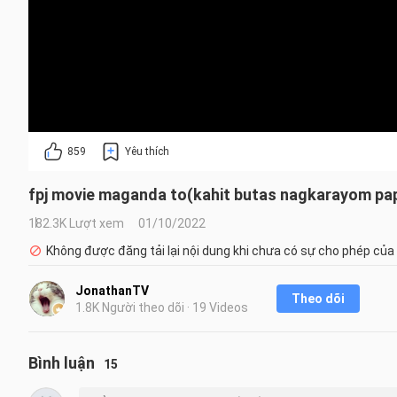
859
Yêu thích
fpj movie maganda to(kahit butas nagkarayom pa
182.3K Lượt xem
01/10/2022
Không được đăng tải lại nội dung khi chưa có sự cho phép của
JonathanTV
Theo dõi
1.8K Người theo dõi · 19 Videos
Bình luận
15