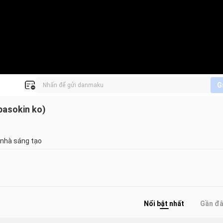
G
pasokin ko)
 nhà sáng tạo
Nổi bật nhất
Gần đ