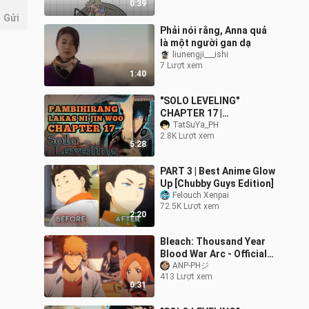
0:39
Gửi
Phải nói rằng, Anna quả
là một người gan dạ
liunengji___ishi
7 Lượt xem
1:40
"SOLO LEVELING"
CHAPTER 17 |
PAMBIHIRANG LAKAS NI
TatSuYa_PH
2.8K Lượt xem
JIN WOO | TAGALOG
5:28
ANIME REVIEW
PART 3 | Best Anime Glow
Up [Chubby Guys Edition]
Felouch Xenpai
72.5K Lượt xem
2:20
Bleach: Thousand Year
Blood War Arc - Official
Trailer 4
ANP-PHジ
413 Lượt xem
0:31