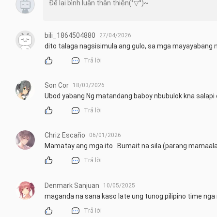
bili_1864504880
27/04/2026
dito talaga nagsisimula ang gulo, sa mga mayayabang na
Trả lời
Son Cor
18/03/2026
Ubod yabang Ng matandang baboy nbubulok kna salapi
Trả lời
Chriz Escaño
06/01/2026
Mamatay ang mga ito . Bumait na sila (parang mamaal
Trả lời
Denmark Sanjuan
10/05/2025
maganda na sana kaso late ung tunog pilipino time ng
Trả lời