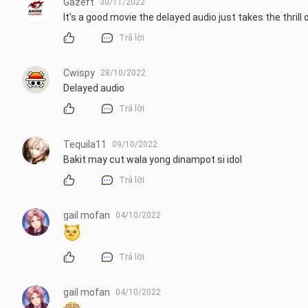
Gazeft
30/11/2022
It's a good movie the delayed audio just takes the thrill o
Trả lời
Cwispy
28/10/2022
Delayed audio
Trả lời
Tequila11
09/10/2022
Bakit may cut wala yong dinampot si idol
Trả lời
gail mofan
04/10/2022
Trả lời
gail mofan
04/10/2022