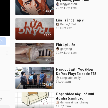
này không phải là một
quý ông
lengyanのhuli
22.9K Lượt xem
3:04
Lửa Trắng | Tập 9
Bo Lu_1054
10 Lượt xem
45:50
ửi
Phù Lợi Liên
gaoyang
30.9K Lượt xem
0:36
Hangout with Yoo (How
Do You Play) Episode 278
Long Môn-Daily
3 Lượt xem
1:09:16
Đoạn video này… có mùi
đó nha (cảnh báo)
ây
dahuazaihuarichang
1 Lượt xem