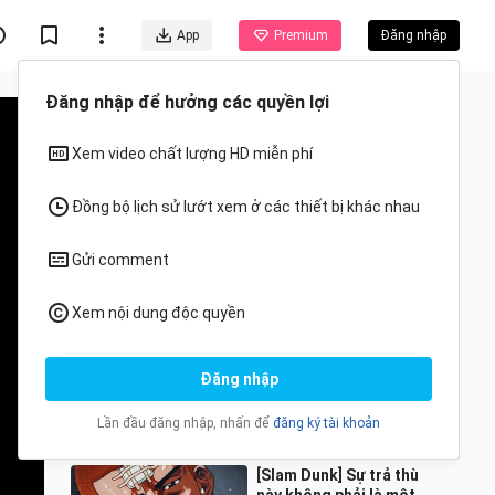
App
Premium
Đăng nhập
Đề xuất cho bạn
Tất cả
Anime
[Động vật]Một trăm
tiếng chim hót trên thế
giới
Senxibage
984 Lượt xem
16:27
[Slam Dunk] Sự trả thù