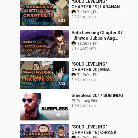
"SOLO LEVELING"
CHAPTER 19 | LABANAN
SA C-RANK DUNGEON |
TatSuYa_PH
3.2K Lượt xem
TAGALOG ANIME REVIEW
4:53
Solo Leveling Chapter 37
| Jinwoo Uubusin Ang
Mga C-rank Gate |
TatSuYa_PH
8.1K Lượt xem
Tagalog Anime Review
9:57
"SOLO LEVELING"
CHAPTER 20 | MGA
TRAYDOR SA C-RANK
TatSuYa_PH
3.5K Lượt xem
DUNGEON | TAGALOG
7:52
ANIME REVIEW
Sleepless 2017 SUB INDO
Warung.Film
1.6K Lượt xem
1:35:13
"SOLO LEVELING"
CHAPTER 18 | C-RANK
TatSuYa_PH