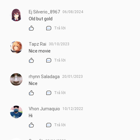
Ej Silverio_8967
06/08/2024
Old but gold
Trả lời
Tapz Rai
30/10/2023
Nice movie
Trả lời
rhynn Saladaga
20/01/2023
Nice
Trả lời
Vhon Jumaquio
10/12/2022
Hi
Trả lời