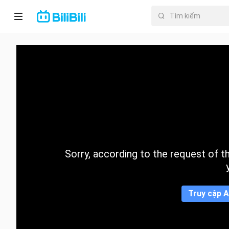
Trang chủ
Anime
PhimNgắn
Thịnh
hành
Sorry, according to the request of the
Mục lục
Truy cập A