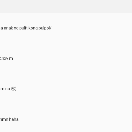
 anak ng pulitikong pulpol/
 cnxv m
am na 🥹)
a nmn haha