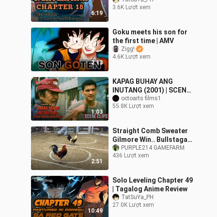
GATE AT MGA D-RANK
3.6K Lượt xem
HUNTER | TAGALOG
6:19
ANIME REVIEW
Goku meets his son for
the first time | AMV
Zigg!
4.6K Lượt xem
2:13
KAPAG BUHAY ANG
INUTANG (2001) | SCENE
CLIP 1 | Joko Diaz,
octoarts films1
55.8K Lượt xem
Jennifer Mendoza, Beth
1:03
Tamayo
Straight Comb Sweater
Gilmore Win.. Bullstagan
sa San Fernando, La
PURPLE214 GAMEFARM
436 Lượt xem
Union
2:51
Solo Leveling Chapter 49
| Tagalog Anime Review
TatSuYa_PH
27.0K Lượt xem
10:49