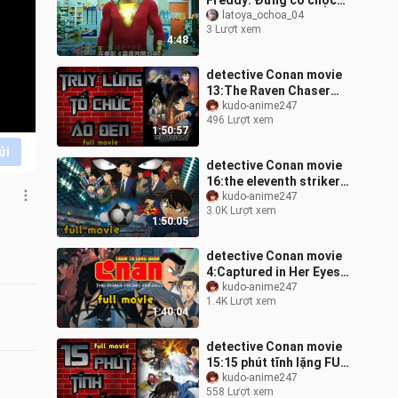
Freddy: Đừng có chọc
tôi, Siêu Nhân và Shazam
latoya_ochoa_04
3 Lượt xem
là anh em của tôi đấy!
4:48
Trùm
detective Conan movie
13:The Raven Chaser
FULL MOVIE [lồng tiếng]
kudo-anime247
496 Lượt xem
1:50:57
ửi
detective Conan movie
16:the eleventh striker
FULL MOVIE [lồng tiếng]
kudo-anime247
3.0K Lượt xem
1:50:05
detective Conan movie
4:Captured in Her Eyes
FULL MOVIE [lồng tiếng]
kudo-anime247
1.4K Lượt xem
1:40:04
detective Conan movie
15:15 phút tĩnh lặng FULL
MOVIE [lồng tiếng]
kudo-anime247
558 Lượt xem