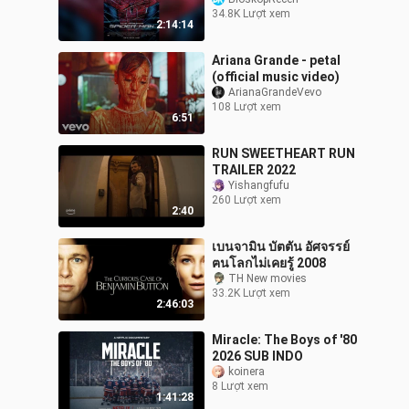
34.8K Lượt xem
2:14:14
Ariana Grande - petal
(official music video)
ArianaGrandeVevo
108 Lượt xem
6:51
RUN SWEETHEART RUN
TRAILER 2022
Yishangfufu
260 Lượt xem
2:40
เบนจามิน บัตตัน อัศจรรย์
ฅนโลกไม่เคยรู้ 2008
TH New movies
33.2K Lượt xem
2:46:03
Miracle: The Boys of '80
2026 SUB INDO
koinera
8 Lượt xem
1:41:28