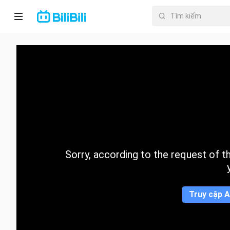
Trang chủ
Anime
PhimNgắn
Thịnh
hành
Sorry, according to the request of the
Mục lục
Truy cập A