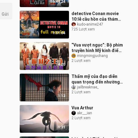
1:49:24
detective Conan movie
Gửi
10:lễ cầu hồn của thám
tử FULL MOVIE [lồng
kudo-anime247
725 Lượt xem
tiếng]
1:51:04
“Vua vượt ngục”: Bộ phim
truyền hình Mỹ kinh điển
về đề tài vượt ngục, dài
mingmingjuchang
2 Lượt xem
11 năm, thuộc loạt phim v
4:20
Thẩm mỹ của đạo diễn
quan trọng đến nhường
nào
jailbreaknae_
2 Lượt xem
1:12
Vua Arthur
akr___ian
2 Lượt xem
1:31