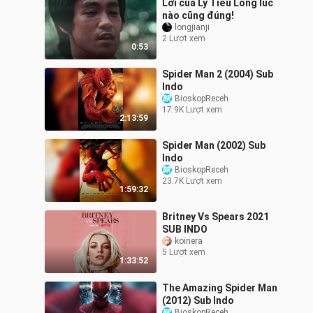
Lời của Lý Tiểu Long lúc
nào cũng đúng!
longjianji
2 Lượt xem
0:53
Spider Man 2 (2004) Sub
Indo
BioskopReceh
17.9K Lượt xem
2:13:59
Spider Man (2002) Sub
Indo
BioskopReceh
23.7K Lượt xem
1:59:32
Britney Vs Spears 2021
SUB INDO
koinera
5 Lượt xem
1:33:52
The Amazing Spider Man
(2012) Sub Indo
BioskopReceh