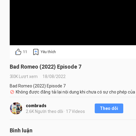
11
Yêu thích
Bad Romeo (2022) Episode 7
3.0K Lượt xem
18/08/2022
Bad Romeo (2022) Episode 7
Không được đăng tải lại nội dung khi chưa có sự cho phép của
combrads
Theo dõi
2.6K Người theo dõi · 17 Videos
Bình luận