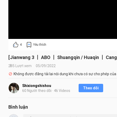
4
Yêu thích
[Jianwang 3 丨 ABO 丨 Shuangqin / Huaqin 丨 Cangge
285 Lượt xem
05/09/2022
Không được đăng tải lại nội dung khi chưa có sự cho phép của
Shixiongshishou
Theo dõi
60 Người theo dõi · 46 Videos
Bình luận