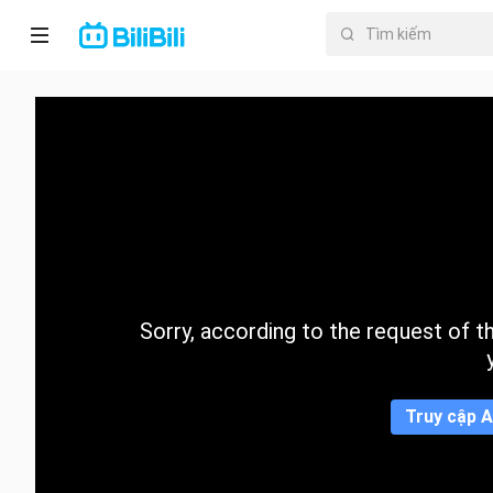
Trang chủ
Anime
PhimNgắn
Thịnh
hành
Sorry, according to the request of the
Mục lục
Truy cập A