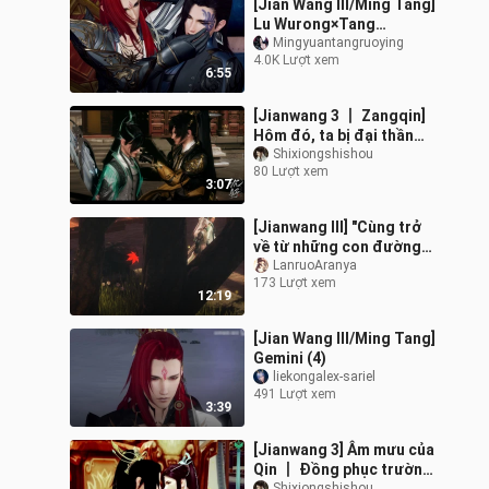
[Jian Wang III/Ming Tang]
Lu Wurong×Tang
Mingyuan "Dục vọng" Tập
Mingyuantangruoying
4.0K Lượt xem
3 Phần 1 (Khế ước & Cạm
6:55
bẫy)
[Jianwang 3 丨 Zangqin]
Hôm đó, ta bị đại thần
"sờ gáy" (5)
Shixiongshishou
80 Lượt xem
3:07
[Jianwang III] "Cùng trở
về từ những con đường
khác nhau" Tập 6 Jagged
LanruoAranya
173 Lượt xem
Tenderness (Cang Ge,
12:19
Ge Xiu,
[Jian Wang III/Ming Tang]
Gemini (4)
liekongalex-sariel
491 Lượt xem
3:39
[Jianwang 3] Âm mưu của
Qin 丨 Đồng phục trường
Shixiongshishou