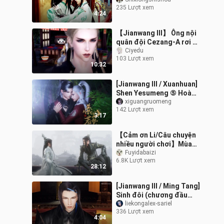
Changge Tearing X
235 Lượt xem
Battle 丨 (Phần 1)
4:24
【Jianwang III】 Ông nội
quân đội Cezang-A rơi từ
trên trời xuống, phiên
Ciyedu
103 Lượt xem
bản âm thanh số 2
10:32
[Jianwang III / Xuanhuan]
Shen Yesumeng ⑤ Hoàng
tử bé đáng ngờ của bạn
xiguangruomeng
142 Lượt xem
đang ở đây
3:17
【Cảm ơn Li/Câu chuyện
nhiều người chơi】Mùa
xuân vô định · Lịch sử
Fuyidabaizi
6.8K Lượt xem
quá khứ
28:12
[Jianwang III / Ming Tang]
Sinh đôi (chương đầu
tiên)
liekongalex-sariel
336 Lượt xem
4:04