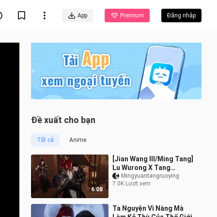
App
Premium
Đăng nhập
Đề xuất cho bạn
Tất cả
Anime
[Jian Wang III/Ming Tang]
Lu Wurong X Tang
Mingyuan (Tập 8) [Tang
Mingyuantangruoying
7.0K Lượt xem
Mingyuan: Lu Wurong,
6:08
anh muốn hoàn
Ta Nguyện Vì Nàng Mà