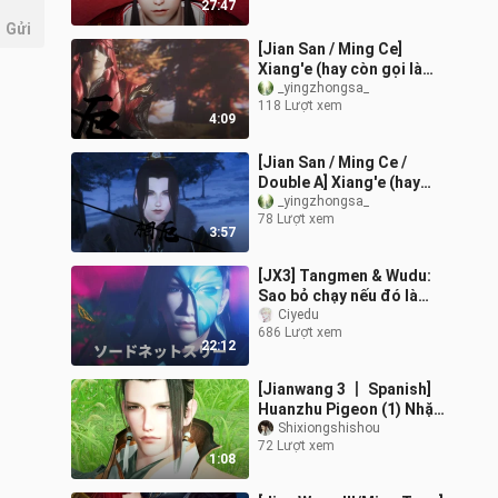
27:47
Gửi
[Jian San / Ming Ce]
Xiang'e (hay còn gọi là
cuối cùng thì tôi cũng là
_yingzhongsa_
118 Lượt xem
đối thủ của tôi) Tập 6
4:09
(Phần
[Jian San / Ming Ce /
Double A] Xiang'e (hay
còn gọi là cuối cùng thì
_yingzhongsa_
78 Lượt xem
tôi cũng là đối thủ của
3:57
tôi) t
[JX3] Tangmen & Wudu:
Sao bỏ chạy nếu đó là
tình yêu đích thực
Ciyedu
686 Lượt xem
22:12
[Jianwang 3 丨 Spanish]
Huanzhu Pigeon (1) Nhặt
một con chim bồ câu đã
Shixiongshishou
72 Lượt xem
chết
1:08