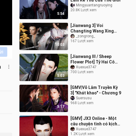
Làm Kẻ Thù Của Thế Giới
Mingyuantangruoying
20.8K Lượt xem
5:54
[Jianwang 3] Voi
Changting Wang Xing
(tái nhập)
_zongrong_
167 Lượt xem
10:03
ửi
[Jianwang III / Sheep
Flower Plot] Tỷ Hai Cô
a
Dâu (1) Báo Nợ và Kết
Xuexue3747
700 Lượt xem
Hôn SỐ 2 (Đáp ứng yêu
5:03
cầu của bạn
[GMV|Võ Lâm Truyền Kỳ
3] "Khát khao" - Chương 9
Suersusu
968 Lượt xem
5:17
[GMV] JX3 Online - Một
câu chuyện tình có kịch
bản
Xuexue3747
1.2K Lượt xem