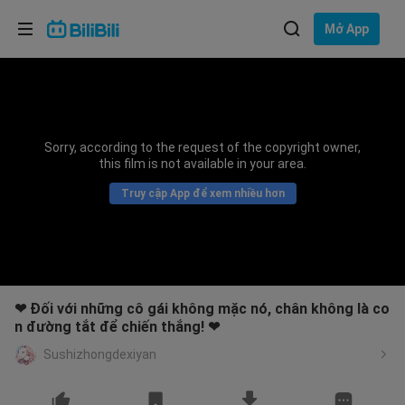
Lựa chọn ngôn ngữ
Mở App
English
Ngôn ngữ: Tiếng Việt
ภาษาไทย
Sorry, according to the request of the copyright owner,
Đăng
this film is not available in your area.
Tiếng Việt
nhập
Truy cập App để xem nhiều hơn
Bahasa Indonesia
Bahasa Melayu
❤ Đối với những cô gái không mặc nó, chân không là co
n đường tắt để chiến thắng! ❤
Sushizhongdexiyan