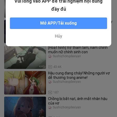
Vui lòng vào APP để trải nghiệm nội dung
không hay, còn mê trên giường.
Sushizhongdexiyan
đầy đủ
2:42
843
Vợ lúc nhỏ béo nhưng khi lớn lên sẽ trở
Mở APP/Tải xuống
thành một thiếu nữ xinh đẹp Đầu tư
thiên thần, đừng coi thườ
Sushizhongdexiyan
Hủy
3:38
6.8K
[Hoạt hình] Vợ tham lam, nam chính
muốn nữ chính sinh con
Sushizhongdexiyan
4:40
43.6K
Hậu cung đang cháy! Những người vợ
dễ thương trong anime!
Sushizhongdexiyan
5:04
187
Chồng bị bắt nạt, ánh mắt nhân hậu
của vợ
Sushizhongdexiyan