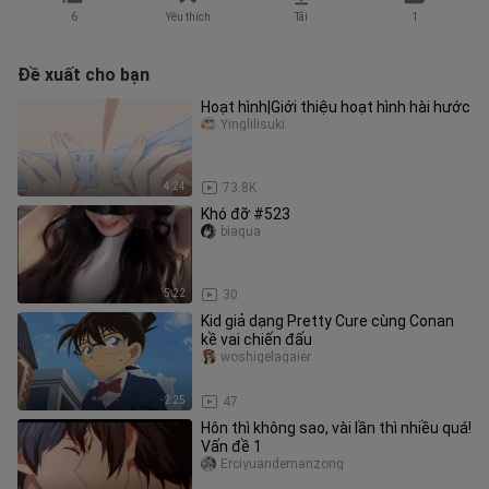
6
Yêu thích
Tải
1
Đề xuất cho bạn
Hoạt hình|Giới thiệu hoạt hình hài hước
Yinglilisuki
4:24
73.8K
Khó đỡ #523
biagua
5:22
30
Kid giả dạng Pretty Cure cùng Conan
kề vai chiến đấu
woshigelagaier
2:25
47
Hôn thì không sao, vài lần thì nhiều quá!
Vấn đề 1
Erciyuandemanzong