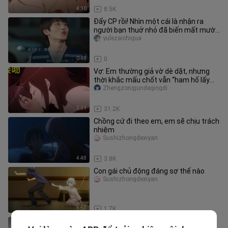
4:10
8.5K
Đẩy CP rồi! Nhìn một cái là nhận ra
người bạn thuở nhỏ đã biến mất mười
năm!!
yulezaichigua
0:48
0
Vợ: Em thường giả vờ dè dặt, nhưng
thời khắc mấu chốt vẫn “ham hố lấy
thân”!
Zhengzongjundeqingdi
7:11
31.2K
Chồng cứ đi theo em, em sẽ chịu trách
nhiệm
Sushizhongdexiyan
4:48
3.8K
Con gái chủ động đáng sợ thế nào
Sushizhongdexiyan
5:53
1.7K
Tỉnh dậy có vợ ở bên cạnh, yêu sớm