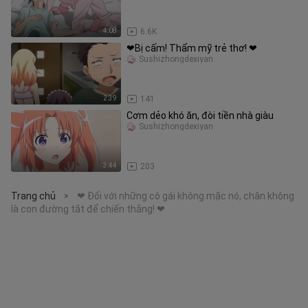
4:08
6.6K
❤Bị cấm! Thẩm mỹ trẻ thơ! ❤
Sushizhongdexiyan
2:39
141
Cơm dẻo khó ăn, đòi tiền nhà giàu
Sushizhongdexiyan
3:44
203
Trang chủ
❤ Đối với những cô gái không mặc nó, chân không
>
là con đường tắt để chiến thắng! ❤