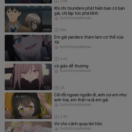
5:23
3.0K
Khi chị tsundere phát hiện bạn có bạn
gái, chị lập tức phá bĩnh
Sushizhongdexiyan
4:34
596
Em gái yandere tham lam cơ thể của
tôi
Sushizhongdexiyan
3:35
6.6K
cô giáo dễ thương
Sushizhongdexiyan
5:10
24
Cởi đồ ngoan ngoãn đi, anh coi em như
anh trai, em thật ra là em gái.
Sushizhongdexiyan
3:40
6.5K
Vợ cho cảnh quay lén hôn
Sushizhongdexiyan