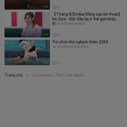
2:06
3
【Tháng 8/Emilia/Đằng sau lời thoại】
Re:Zero - Bắt đầu lại ở thế giới khác
mùa 4 “Takahashi Rie” – Hậu
XiarihuantingMCE
3:22
4
Trò chơi nhỏ nghịch thiên 2269
xiaobaiyunwanyouxi
1:30
5
Trang chủ
Cocomelon - Ten Little dinos
>