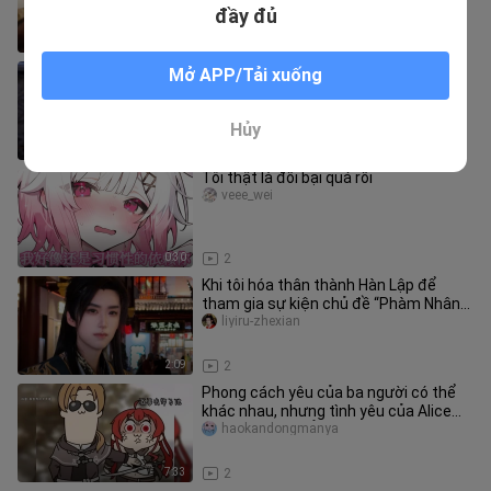
xem! Người mẹ nuôi cảnh sát một mìn
đầy đủ
6:53
5
“Nam Cung Uyển” phiên bản cũ được
Mở APP/Tải xuống
khôi phục, hiệu ứng sẽ ra sao? (Phần
2)
huimofadebaiqiqiu
Hủy
2:33
4
Tôi thật là đồi bại quá rồi
veee_wei
0:30
2
Khi tôi hóa thân thành Hàn Lập để
tham gia sự kiện chủ đề “Phàm Nhân”
tại Dự Viên 【Đại hội sáng tác
liyiru-zhexian
2:09
2
Phong cách yêu của ba người có thể
khác nhau, nhưng tình yêu của Alice
chắc chắn là thẳng thắn nhất,
haokandongmanya
7:33
2