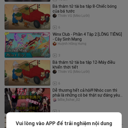
Bà thám tử tài ba tập 8-Chiếc bóng
của bá tước
Thiên Vũ (Mèo Lười)
23:52
6
Winx Club - Phần 4 Tập 2 [LỒNG TIẾNG]
- Cây Sinh Mạng
Huỳnh Hồng Hưng
23:17
3
Bà thám tử tài ba tập 12-Máy điều
khiển thời tiết
Thiên Vũ (Mèo Lười)
23:47
6
Dễ thương hết cả hội!!! Nhóc con thì
phải là những cô bé thật sự đáng yêu
mới được!
billie_fisher_02
3:52
1
【Giọng nói tiếng Trung của Bộ Phi
Vui lòng vào APP để trải nghiệm nội dung
Yên】【Theo mạch truyện】Rất đáng
tianmanlec