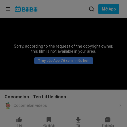
Lựa chọn ngôn ngữ
Mở App
English
Ngôn ngữ: Tiếng Việt
ภาษาไทย
Sorry, according to the request of the copyright owner,
Đăng
this film is not available in your area.
Tiếng Việt
nhập
Truy cập App để xem nhiều hơn
Bahasa Indonesia
Bahasa Melayu
Cocomelon - Ten Little dinos
Cocomelon videos
466
Yêu thích
Tải
Bình luận