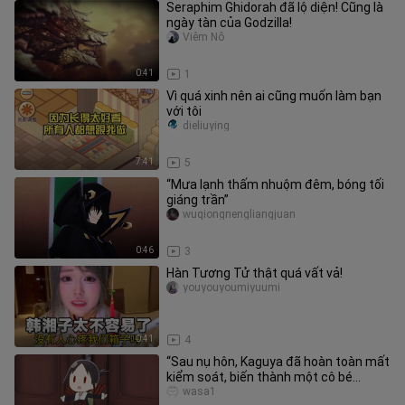
Seraphim Ghidorah đã lộ diện! Cũng là
ngày tàn của Godzilla!
Viêm Nô
0:41
1
Vì quá xinh nên ai cũng muốn làm bạn
với tôi
dieliuying
7:41
5
“Mưa lạnh thấm nhuộm đêm, bóng tối
giáng trần”
wuqiongnengliangjuan
0:46
3
Hàn Tương Tử thật quá vất vả!
youyouyoumiyuumi
0:41
4
“Sau nụ hôn, Kaguya đã hoàn toàn mất
kiểm soát, biến thành một cô bé
Kaguya nhỏ xíu~”
wasa1