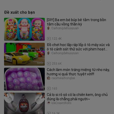
Đề xuất cho bạn
[DIY] Ba em bé búp bê tắm trong bồn
tắm cầu vồng thần kỳ
Caihongdehuayuan
2:39
122.4K
Đồ chơi học lắp ráp lốp ô tô máy xúc và
ô tô cảnh sát thử sức với phim hoạt
hình
Caihongdehuayuan
10:53
253.6K
Cách làm món tráng miệng từ nho này,
hương vị quả thực tuyệt vời!!!
caomeiaihongbei
3:17
165
Cả lọ si rô sô cô la chiên kem, ông chủ
đúng là chẳng phải người~
IceCreamRolls
8:15
16.3K