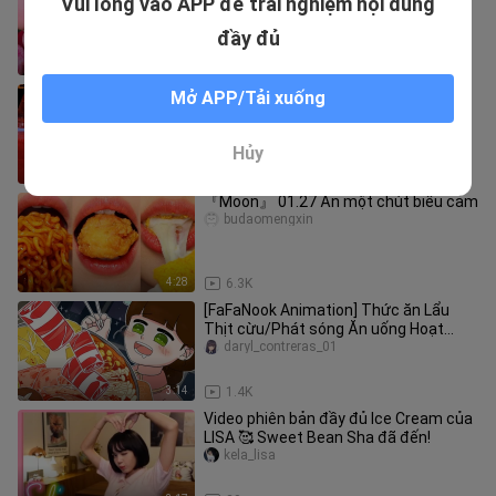
Vui lòng vào APP để trải nghiệm nội dung
hồng đầy cám dỗ!
ChihuoJaeYeolzailie
đầy đủ
8:10
31.2K
[Mukbang] Ăn mật ong bảy sắc cầu
Mở APP/Tải xuống
vồng đông lạnh, kích thích ghê~
Cgunmo
Hủy
7:52
236.6K
『Moon』 01.27 Ăn một chút biểu cảm
budaomengxin
4:28
6.3K
[FaFaNook Animation] Thức ăn Lẩu
Thịt cừu/Phát sóng Ăn uống Hoạt
hình/ASMR
daryl_contreras_01
3:14
1.4K
Video phiên bản đầy đủ Ice Cream của
LISA 🥰 Sweet Bean Sha đã đến!
kela_lisa