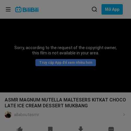
Lựa chọn ngôn ngữ
Mở App
English
Ngôn ngữ: Tiếng Việt
ภาษาไทย
Sorry, according to the request of the copyright owner,
Đăng
this film is not available in your area.
Tiếng Việt
nhập
Truy cập App để xem nhiều hơn
Bahasa Indonesia
Bahasa Melayu
ASMR MAGNUM NUTELLA MALTESERS KITKAT CHOCO
LATE ICE CREAM DESSERT MUKBANG
allaboutasmr