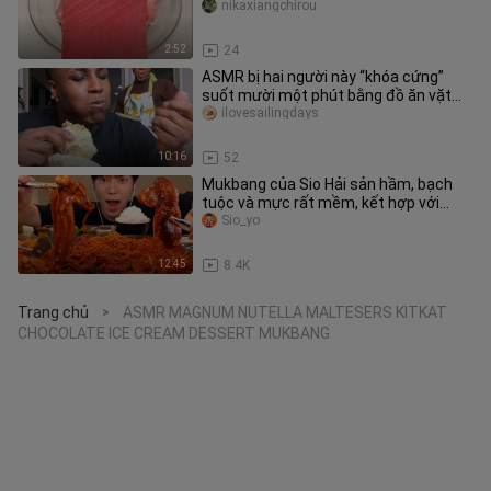
bự 🍉
nikaxiangchirou
2:52
24
ASMR bị hai người này “khóa cứng”
suốt mười một phút bằng đồ ăn vặt
chiên rán
ilovesailingdays
10:16
52
Mukbang của Sio Hải sản hầm, bạch
tuộc và mực rất mềm, kết hợp với
rong biển và cơm
Sio_yo
12:45
8.4K
Trang chủ
ASMR MAGNUM NUTELLA MALTESERS KITKAT
>
CHOCOLATE ICE CREAM DESSERT MUKBANG