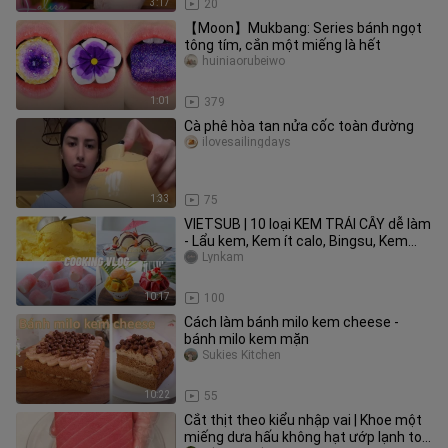
3:17
20
【Moon】Mukbang: Series bánh ngọt
tông tím, cắn một miếng là hết
huiniaorubeiwo
1:01
379
Cà phê hòa tan nửa cốc toàn đường
ilovesailingdays
1:33
75
VIETSUB | 10 loại KEM TRÁI CÂY dễ làm
- Lẩu kem, Kem ít calo, Bingsu, Kem
sầu riêng, Kem thanh mai
Lynkam
10:17
100
Cách làm bánh milo kem cheese -
bánh milo kem mặn
Sukies Kitchen
10:22
55
Cắt thịt theo kiểu nhập vai | Khoe một
miếng dưa hấu không hạt ướp lạnh to