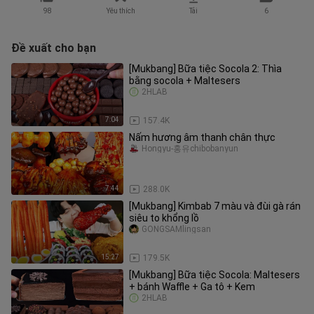
98
Yêu thích
Tải
6
Đề xuất cho bạn
[Mukbang] Bữa tiệc Socola 2: Thìa
bằng socola + Maltesers
2HLAB
7:04
157.4K
Nấm hương âm thanh chân thực
Hongyu-홍유chibobanyun
7:44
288.0K
[Mukbang] Kimbab 7 màu và đùi gà rán
siêu to khổng lồ
GONGSAMlingsan
15:27
179.5K
[Mukbang] Bữa tiệc Socola: Maltesers
+ bánh Waffle + Ga tô + Kem
2HLAB