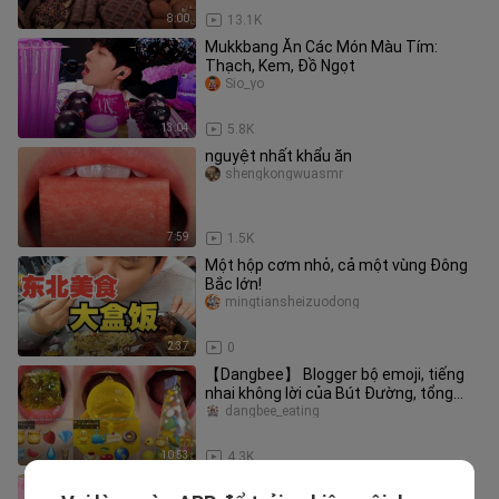
8:00
13.1K
Mukkbang Ăn Các Món Màu Tím:
Thạch, Kem, Đồ Ngọt
Sio_yo
13:04
5.8K
nguyệt nhất khẩu ăn
shengkongwuasmr
7:59
1.5K
Một hộp cơm nhỏ, cả một vùng Đông
Bắc lớn!
mingtiansheizuodong
2:37
0
【Dangbee】 Blogger bộ emoji, tiếng
nhai không lời của Bút Đường, tổng
hợp các video cắn một miếng thạ
dangbee_eating
10:53
4.3K
Today's foodie broadcast: Bữa tiệc