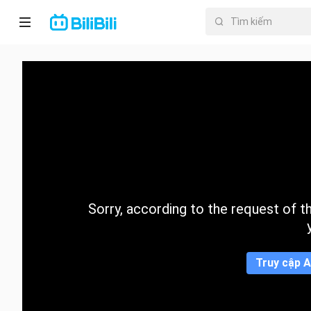
Trang chủ
Anime
PhimNgắn
Thịnh
hành
Sorry, according to the request of the
Mục lục
Truy cập A