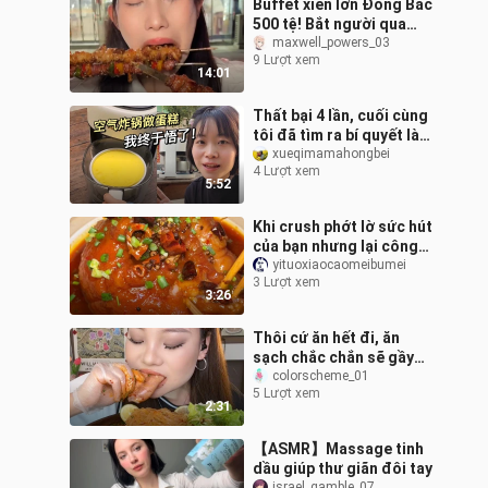
Buffet xiên lớn Đông Bắc
500 tệ! Bắt người qua
đường để chống hàng
maxwell_powers_03
9 Lượt xem
giả? Thế mà ông anh lại
14:01
Thất bại 4 lần, cuối cùng
tôi đã tìm ra bí quyết làm
bánh gato bằng nồi chiên
xueqimamahongbei
4 Lượt xem
không dầu! Bạn nào có
5:52
Khi crush phớt lờ sức hút
của bạn nhưng lại công
nhận khả năng ăn uống
yituoxiaocaomeibumei
3 Lượt xem
của bạn
3:26
Thôi cứ ăn hết đi, ăn
sạch chắc chắn sẽ gầy
thôi~ Đĩa hải sản cay
colorscheme_01
5 Lượt xem
nồng
2:31
【ASMR】Massage tinh
dầu giúp thư giãn đôi tay
israel_gamble_07