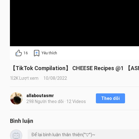
16
Yêu thích
【TikTok Compilation】 CHEESE Recipes @1 【
1.2K Lượt xem
10/08/2022
allaboutasmr
Theo dõi
298 Người theo dõi · 12 Videos
Bình luận