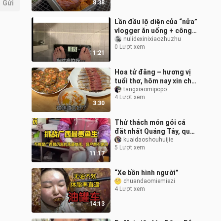
Gửi
8:38
Lần đầu lộ diện của “nửa”
vlogger ăn uống + công
khai cân nặng?
nulidexinixiaozhuzhu
0 Lượt xem
1:21
Hoa tử đằng – hương vị
tuổi thơ, hôm nay xin chia
sẻ ba cách chế biến hoa
tangxiaomipopo
4 Lượt xem
tử đằng
3:30
Thử thách món gỏi cá
đắt nhất Quảng Tây, quả
nhiên là cô gái mổ cá tài
kuaidaoshouhuijie
5 Lượt xem
ba nhất Quảng Tây, khách
11:17
hàng
“Xe bồn hình người”
chuandaomiemiezi
4 Lượt xem
14:13