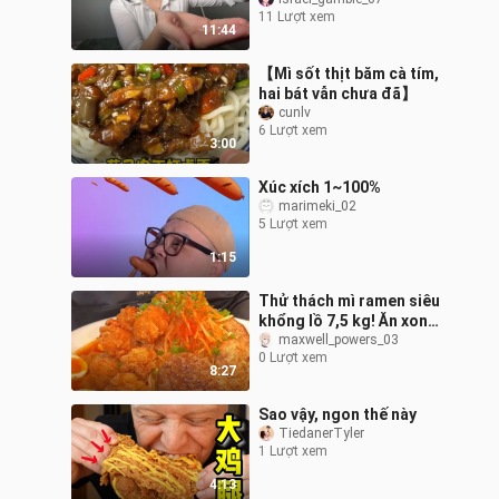
11 Lượt xem
11:44
【Mì sốt thịt băm cà tím,
hai bát vẫn chưa đã】
cunlv
6 Lượt xem
3:00
Xúc xích 1~100%
marimeki_02
5 Lượt xem
1:15
Thử thách mì ramen siêu
khổng lồ 7,5 kg! Ăn xong
có nhận được phần
maxwell_powers_03
0 Lượt xem
thưởng thành công
8:27
không? Thật bất
Sao vậy, ngon thế này
TiedanerTyler
1 Lượt xem
4:13