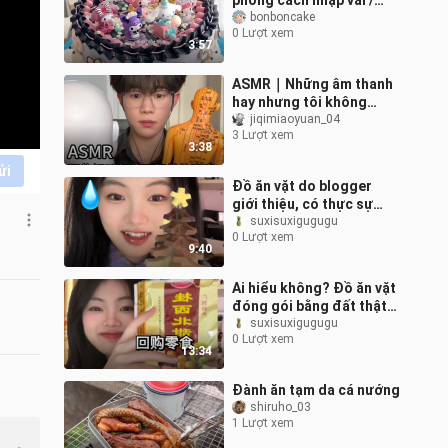
phong cách nhập vai /
Bánh kem Sanrio được
bonboncake
0 Lượt xem
mong chờ bấy lâu nay đã
3:57
quay trở lại!
ASMR｜Những âm thanh
hay nhưng tôi không
muốn làm
jiqimiaoyuan_04
3 Lượt xem
3:38
ửi
Đồ ăn vặt do blogger
giới thiệu, có thực sự
ngon không? (Phiên bản
suxisuxigugugu
0 Lượt xem
Giáng Sinh)
9:40
Ai hiểu không? Đồ ăn vặt
đóng gói bằng đất thật
sự rất ngon!!!
suxisuxigugugu
0 Lượt xem
13:34
Đành ăn tạm da cá nướng
shiruho_03
1 Lượt xem