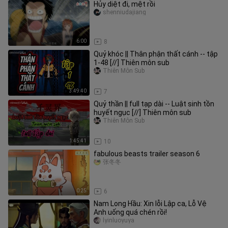
Hủy diệt đi, mệt rồi
shenniudajiang
6:00
8
Quỷ khóc || Thân phận thất cánh -- tập
1-48 [//] Thiên môn sub
Thiên Môn Sub
3:49:40
7
Quỷ thần || full tạp dài -- Luật sinh tồn
huyết ngục [//] Thiên môn sub
Thiên Môn Sub
1:45:41
10
fabulous beasts trailer season 6
张冬冬
0:25
6
Nam Long Hầu: Xin lỗi Lập ca, Lỗ Vệ
Anh uống quá chén rồi!
lyinluoyuya