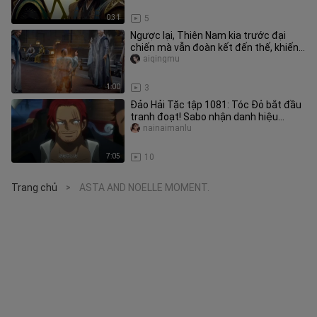
0:31
5
Ngược lại, Thiên Nam kia trước đại
chiến mà vẫn đoàn kết đến thế, khiến
Hỏa Long phải “đụng” cho đã
aiqingmu
1:00
3
Đảo Hải Tặc tập 1081: Tóc Đỏ bắt đầu
tranh đoạt! Sabo nhận danh hiệu
“Diêm Đế”
nainaimanlu
7:05
10
Trang chủ
ASTA AND NOELLE MOMENT.
>