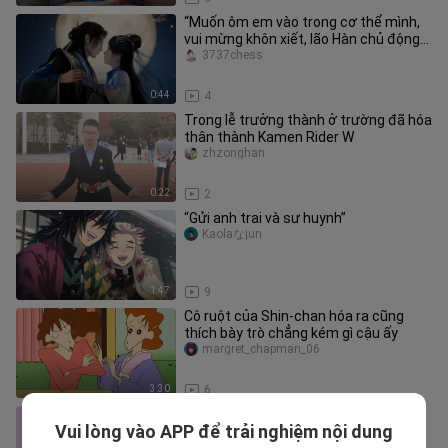
“Muốn ôm em vào trong cơ thể mình,
vui mừng khôn xiết, lão Hàn chủ động
vòng tay ôm Uyển Nhi vào lòn
3737chess
0:44
4
Trong lễ trưởng thành ở trường đã hóa
thân thành Kamen Rider W
zhzonghan
0:22
2
“Gửi anh trai và sư huynh”
Kaolaなjun
1:47
9
Cô ruột của Shin‑chan hóa ra cũng
thích bày trò chẳng kém gì cậu ấy
margret_chapman_06
3:30
6
Cậu bé Shin‑chan trông có vẻ nghịch
Vui lòng vào APP để trải nghiệm nội dung
ngợm, nhưng ẩn giấu trong đó là sự
fanzhuanjuanlijun