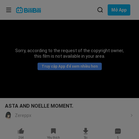
Lựa chọn ngôn ngữ
Mở App
English
Ngôn ngữ: Tiếng Việt
ภาษาไทย
Sorry, according to the request of the copyright owner,
Đăng
this film is not available in your area.
Tiếng Việt
nhập
Truy cập App để xem nhiều hơn
Bahasa Indonesia
Bahasa Melayu
ASTA AND NOELLE MOMENT.
Zereppx
264
Yêu thích
Tải
5