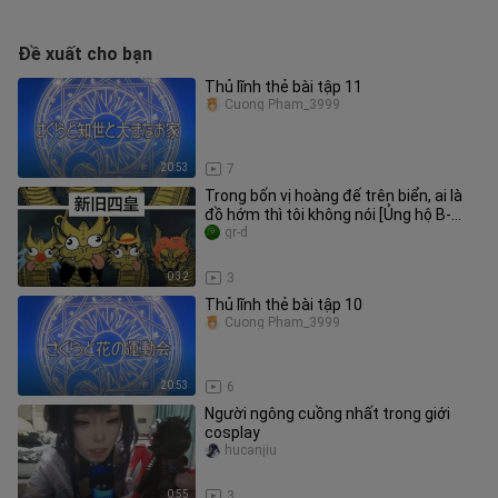
Đề xuất cho bạn
Thủ lĩnh thẻ bài tập 11
Cuong Pham_3999
20:53
7
Trong bốn vị hoàng đế trên biển, ai là
đồ hớm thì tôi không nói [Ủng hộ B-
moe]
gr-d
0:32
3
Thủ lĩnh thẻ bài tập 10
Cuong Pham_3999
20:53
6
Người ngông cuồng nhất trong giới
cosplay
hucanjiu
0:55
3