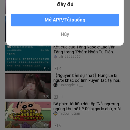
nghĩa khí mà người lớn đã đán
đầy đủ
3:24
5
“Cuối cùng cũng nên duyên, lời tỏ tình
Mở APP/Tải xuống
đã được chấp nhận, Kaguya cô đơn
chờ đợi suốt tám nghìn năm m
lanmeixueji
Hủy
2:30
8
Kết cục của Tống Ngọc ở Lạc Vân
Tông trong “Phàm Nhân Tu Tiên
Truyện” có được coi là viên mãn
bili_52029060
không?
1:12
4
【Nguyên bản sự thật】Hùng Lệ bị
người khác cố tình xuyên tạc tại hội
chợ cosplay đến mức tức đến bật
tuniangdetui___
3:08
11
Bộ phim tài liệu dài tập “Nỗi ngượng
ngùng khi thế hệ 00 bị gọi là chú, một
câu nói của Tiểu Tân đã
midoujilupian
4:06
6