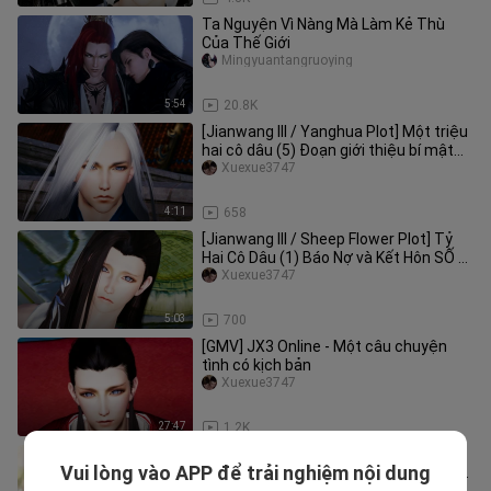
Ta Nguyện Vì Nàng Mà Làm Kẻ Thù
Của Thế Giới
Mingyuantangruoying
5:54
20.8K
[Jianwang III / Yanghua Plot] Một triệu
hai cô dâu (5) Đoạn giới thiệu bí mật
(Đơn và đôi bắt đầu)
Xuexue3747
4:11
658
[Jianwang III / Sheep Flower Plot] Tỷ
Hai Cô Dâu (1) Báo Nợ và Kết Hôn SỐ 2
(Đáp ứng yêu cầu của bạn
Xuexue3747
5:03
700
[GMV] JX3 Online - Một câu chuyện
tình có kịch bản
Xuexue3747
27:47
1.2K
(Jian San / Bage Tất cả các tập) Quả
Vui lòng vào APP để trải nghiệm nội dung
dưa xoắn thực sự rất ngọt ngào [Cảnh
jiangbiehan