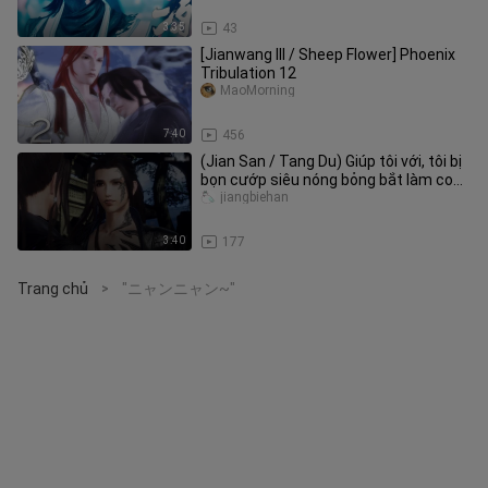
3:35
43
[Jianwang III / Sheep Flower] Phoenix
Tribulation 12
MaoMorning
7:40
456
(Jian San / Tang Du) Giúp tôi với, tôi bị
bọn cướp siêu nóng bỏng bắt làm con
tin
jiangbiehan
3:40
177
Trang chủ
"ニャンニャン~"
>