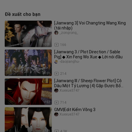
Đề xuất cho bạn
[Jianwang 3] Voi Changting Wang Xing
(tái nhập)
_zongrong_
10:03
166
[Jianwang 3 / Plot Direction / Sable
Pig] ◆ Xin Feng Wo Xue ◆ Lời nói đầu
-daojianghu-
11:01
214
[Jianwang III / Sheep Flower Plot] Cô
Dâu Một Tỷ Lương (4) Gặp Được Bố
Chồng (Phần 2) Trailer (Bố vợ
Xuexue3747
7:52
714
GMV|Edit Kiếm Võng 3
Xuexue3747
27:38
4.3K