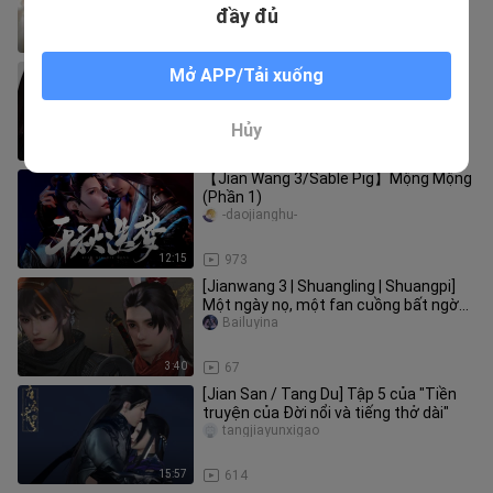
báo ngọt ngào cao phần 3]
đầy đủ
27:22
596
[Jian Wang III/Cang Ce/Qixi Fanwai]
Mở APP/Tải xuống
Half Life Fate (Đã hoàn thành)
_mushao_
Hủy
4:45
180
【Jian Wang 3/Sable Pig】Mộng Mộng
(Phần 1)
-daojianghu-
12:15
973
[Jianwang 3 | Shuangling | Shuangpi]
Một ngày nọ, một fan cuồng bất ngờ
xuất hiện
Bailuyina
3:40
67
[Jian San / Tang Du] Tập 5 của "Tiền
truyện của Đời nổi và tiếng thở dài"
tangjiayunxigao
15:57
614