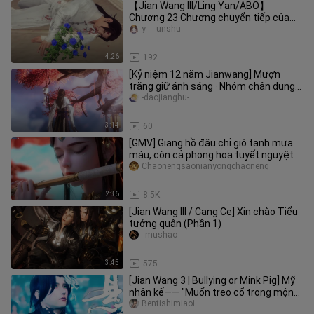
【Jian Wang III/Ling Yan/ABO】
Chương 23 Chương chuyển tiếp của
"Bắt vua"
y___unshu
4:26
192
[Kỷ niệm 12 năm Jianwang] Mượn
trăng giữ ánh sáng · Nhóm chân dung
các chàng trai cao ráo của tất cả
-daojianghu-
3:14
60
[GMV] Giang hồ đâu chỉ gió tanh mưa
máu, còn cả phong hoa tuyết nguyệt
Chaonengsaonianyongchaoneng
2:36
8.5K
[Jian Wang III / Cang Ce] Xin chào Tiểu
tướng quân (Phần 1)
_mushao_
3:45
575
[Jian Wang 3 | Bullying or Mink Pig] Mỹ
nhân kế—— "Muốn treo cổ trong mộng,
nhưng mộng lớn nhất định
Bentishimiaoi