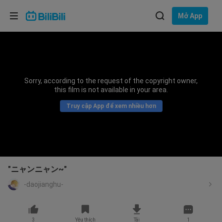
Lựa chọn ngôn ngữ
Mở App
English
Ngôn ngữ: Tiếng Việt
ภาษาไทย
Sorry, according to the request of the copyright owner,
Đăng
this film is not available in your area.
Tiếng Việt
nhập
Truy cập App để xem nhiều hơn
Bahasa Indonesia
Bahasa Melayu
"ニャンニャン~"
-daojianghu-
3
Yêu thích
Tải
1