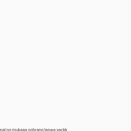
apal ng mukaaa sobrang laswa yackk