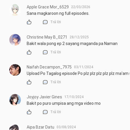
Apple Grace Mor_6529
22/03/2026
Sana magkaroon ng full episodes.
Trả lời
Christine May B_0271
28/12/2025
Bakit wala pong ep 2 sayang maganda pa Naman
Trả lời
Naifah Decampon_7975
03/11/2024
Upload Po Tagalog episode Po plz plz plz plz plz ma'am 
Trả lời
Joyjoy Javier Gines
17/10/2024
Bakit po puro umpisa ang mga video mo
Trả lời
Aipa Bzar Datu
03/08/2024