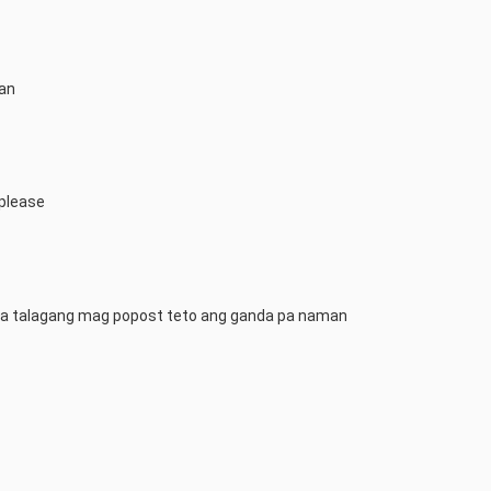
gan
please
aba talagang mag popost teto ang ganda pa naman