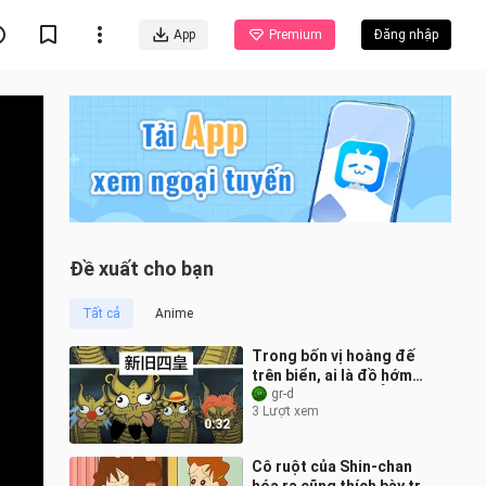
App
Premium
Đăng nhập
Đề xuất cho bạn
Tất cả
Anime
Trong bốn vị hoàng đế
trên biển, ai là đồ hớm
thì tôi không nói [Ủng hộ
gr-d
3 Lượt xem
B-moe]
0:32
Cô ruột của Shin‑chan