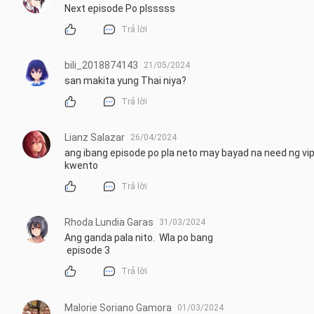
Next episode Po plsssss
Trả lời
bili_2018874143
21/05/2024
san makita yung Thai niya?
Trả lời
Lianz Salazar
26/04/2024
ang ibang episode po pla neto may bayad na need ng vip
kwento
Trả lời
Rhoda Lundia Garas
31/03/2024
Ang ganda pala nito.  Wla po bang

 episode 3
Trả lời
Malorie Soriano Gamora
01/03/2024