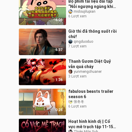
Bộ phim tài liệu dài tập
“Nỗi ngượng ngùng khi
thế hệ 00 bị gọi là chú,
midoujilupian
6 Lượt xem
một câu nói của Tiểu Tân
4:06
đã
Giờ thì đã thông suốt rồi
chứ!
qingduoduo
7 Lượt xem
6:37
Thanh Gươm Diệt Quỷ
vẫn quá cháy
yunmengchuaner
3 Lượt xem
1:36
fabulous beasts trailer
season 6
张冬冬
6 Lượt xem
0:25
Hoạt hình kinh dị || Cổ
vực mê trạch tập 11-15
Thiên Môn Sub