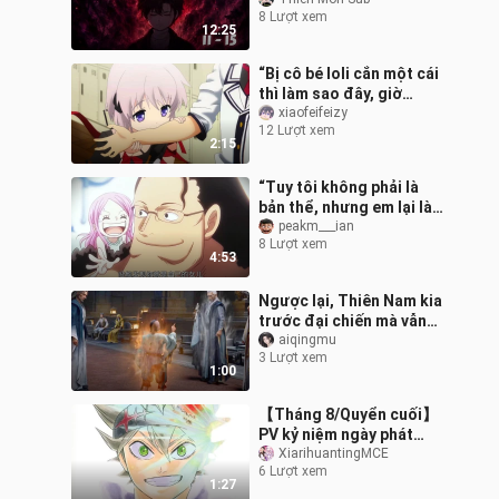
[//] Thiên môn sub
8 Lượt xem
12:25
“Bị cô bé loli cắn một cái
thì làm sao đây, giờ
thành người ái mộ loli
xiaofeifeizy
12 Lượt xem
rồi”
2:15
“Tuy tôi không phải là
bản thể, nhưng em lại là
người duy nhất trong
peakm___ian
8 Lượt xem
tiềm thức của tôi”
4:53
Ngược lại, Thiên Nam kia
trước đại chiến mà vẫn
đoàn kết đến thế, khiến
aiqingmu
3 Lượt xem
Hỏa Long phải “đụng”
1:00
cho đã
【Tháng 8/Quyển cuối】
PV kỷ niệm ngày phát
hành tập cuối cùng (tập
XiarihuantingMCE
6 Lượt xem
38) của manga “Black
1:27
Clover”: “Khôn