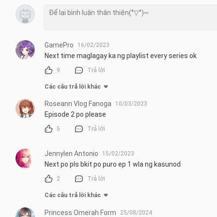
GamePro
16/02/2023
Next time maglagay ka ng playlist every series ok
9
Trả lời
Các câu trả lời khác
Roseann Vlog Fanoga
10/03/2023
Episode 2 po please
5
Trả lời
Jennylen Antonio
15/02/2023
Next po pls bkit po puro ep 1 wla ng kasunod
2
Trả lời
Các câu trả lời khác
Princess Omerah Form
25/08/2024