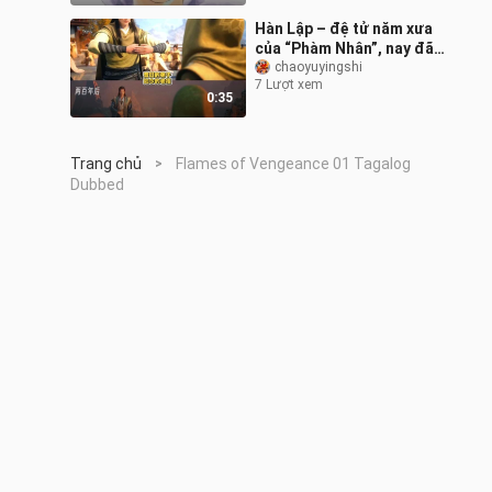
Hàn Lập – đệ tử năm xưa
của “Phàm Nhân”, nay đã
trở thành vị lão tổ Hàn Lập!
chaoyuyingshi
7 Lượt xem
0:35
Trang chủ
Flames of Vengeance 01 Tagalog
>
Dubbed