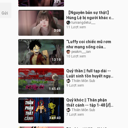
3:29
【Nguyên bản sự thật】
Gửi
Hùng Lệ bị người khác cố
tình xuyên tạc tại hội chợ
tuniangdetui___
11 Lượt xem
cosplay đến mức tức đến
3:08
bật
“Luffy coi chiếc mũ rơm
như mạng sống của
mình”
peakm___ian
10 Lượt xem
13:19
Quỷ thần || full tạp dài --
Luật sinh tồn huyết ngục
[//] Thiên môn sub
Thiên Môn Sub
9 Lượt xem
1:45:41
Quỷ khóc || Thân phận
thất cánh -- tập 1-48 [//]
Thiên môn sub
Thiên Môn Sub
7 Lượt xem
3:49:40