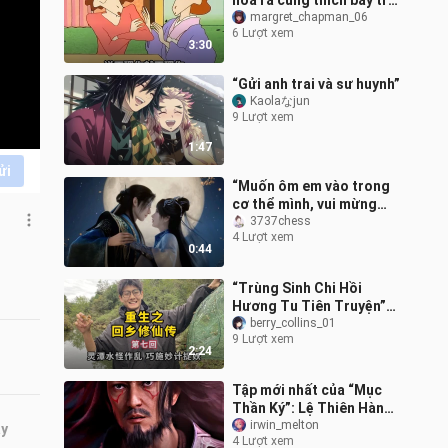
hóa ra cũng thích bày trò
chẳng kém gì cậu ấy
margret_chapman_06
6 Lượt xem
3:30
“Gửi anh trai và sư huynh”
Kaolaなjun
9 Lượt xem
1:47
ửi
“Muốn ôm em vào trong
cơ thể mình, vui mừng
khôn xiết, lão Hàn chủ
3737chess
4 Lượt xem
động vòng tay ôm Uyển
0:44
Nhi vào lòn
“Trùng Sinh Chi Hồi
Hương Tu Tiên Truyện”
tập 7: Yêu quái đầm linh
berry_collins_01
9 Lượt xem
gây loạn, khéo bày mưu
2:24
diệt yêu.
Tập mới nhất của “Mục
Thần Ký”: Lệ Thiên Hành
xuất hiện, ngăn cản Tần
irwin_melton
ây
4 Lượt xem
Mục cứu Hoàng đế