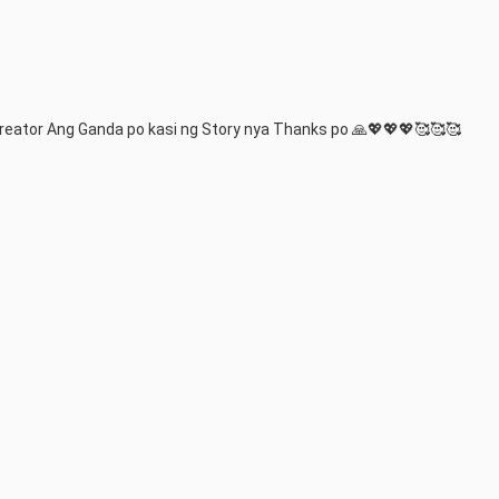
reator Ang Ganda po kasi ng Story nya Thanks po 🙏💖💖💖🥰🥰🥰