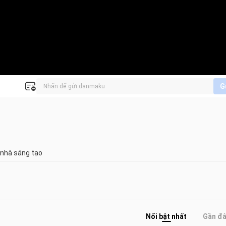
G
 nhà sáng tạo
Nổi bật nhất
Gần đ