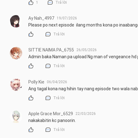
1
Trả lời
Ay Nah_4997
19/07/2026
Please po next episode  ilang months kona po inaaban
Trả lời
SITTIE NAIMA PA_6755
26/05/2026
Admin baka Naman pa upload Ng man of vengeance hd 
Trả lời
Polly Kie
06/04/2026
Ang tagal kona nag hihin tay nang episode two wala n
Trả lời
Apple Grace Mor_6529
22/03/2026
nakakabitin kc panoorin.
Trả lời