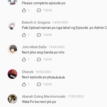
Please complete episode po
1
Trả lời
Bebeth A. Gregorio
14/03/2023
Paki Upload naman po nga lahat ng Episode  po Admin C
1
Trả lời
John Mark BeBe
19/02/2023
Next plss ang Ganda po nito
1
Trả lời
Dhanzk
18/02/2023
Next episode po pls🙏🙏🙏🙏
1
Trả lời
Alianah Goling Marohomsalic
17/02/2023
Wala Po ba next pls po