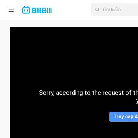
Trang chủ
Anime
PhimNgắn
Thịnh
hành
Sorry, according to the request of the
Mục lục
Truy cập A