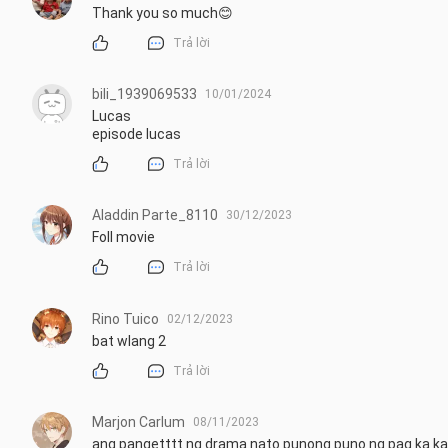
Thank you so much😊
Trả lời
bili_1939069533
10/01/2024
Lucas

episode lucas
Trả lời
Aladdin Parte_8110
30/12/2023
Foll movie
Trả lời
Rino Tuico
02/12/2023
bat wlang 2
Trả lời
Marjon Carlum
08/11/2023
ang pangetttt ng drama nato punong puno ng pag ka k