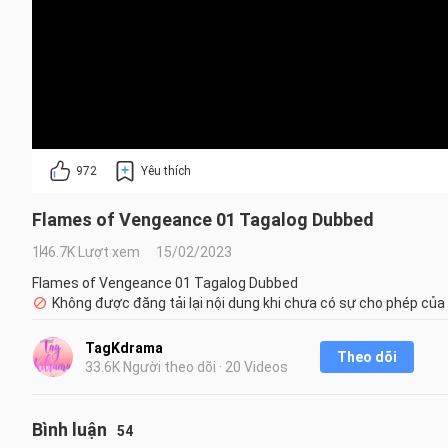
972
Yêu thích
Flames of Vengeance 01 Tagalog Dubbed
146.7K Lượt xem
15/02/2023
Flames of Vengeance 01 Tagalog Dubbed
Không được đăng tải lại nội dung khi chưa có sự cho phép của
TagKdrama
Theo dõi
33.6K Người theo dõi · 20 Videos
Bình luận
54