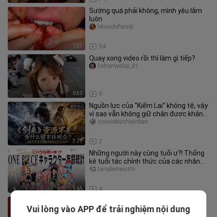
Sướng quá phải không, mình yêu lắm
luôn
leiouchifanriji
1:27
54
Quay xong video rồi thì làm gì tiếp?
lishanweilai_01
0:50
5
Nguồn lực của “Kiếm Lai” không tệ, vậy
vì sao vẫn không giữ chân được khán
giả?
youxiabijishipinban
3:29
2
Những người này cùng tuổi ư?! Thống
kê tuổi tác chính thức của các nhân
vật trong Vua Hải Tặc
tangbenwuzhi
6:14
4
Suýt nữa thì bị kẹt rồi haha哈哈哈
Vui lòng vào APP để trải nghiệm nội dung
wuliaodefei___