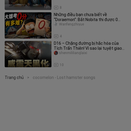
1:31
8
Những điều bạn chưa biết về
“Doraemon”: Bắt Nobita thi được 0
điểm khó đến mức nào?
Wanfengzhiyue
3:55
4
D16 – Chặng đường bị hắc hóa của
Tích Trấn Thiên! Vì sao lại tuyệt giao
với người bạn thân Optimus P
shenmililianglaixi
1:22
10
Trang chủ
cocomelon - Lost hamster songs
>