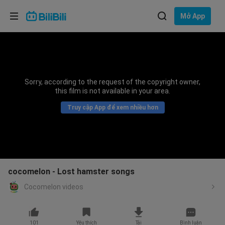
Lựa chọn ngôn ngữ
Mở App
English
Ngôn ngữ: Tiếng Việt
ภาษาไทย
Sorry, according to the request of the copyright owner,
Đăng
this film is not available in your area.
Tiếng Việt
nhập
Truy cập App để xem nhiều hơn
Bahasa Indonesia
Bahasa Melayu
cocomelon - Lost hamster songs
Cocomelon videos
101
Yêu thích
Tải
Bình luận