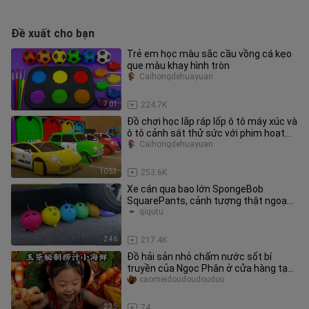
Đề xuất cho bạn
Trẻ em học màu sắc cầu vồng cá kẹo
que màu khay hình tròn
Caihongdehuayuan
7:01
224.7K
Đồ chơi học lắp ráp lốp ô tô máy xúc và
ô tô cảnh sát thử sức với phim hoạt
hình
Caihongdehuayuan
10:53
253.6K
Xe cán qua bao lớn SpongeBob
SquarePants, cảnh tượng thật ngoạn
mục
qiqutu
2:46
217.4K
Đồ hải sản nhỏ chấm nước sốt bí
truyền của Ngọc Phân ở cửa hàng tạp
hóa thập niên 80
caomeidoudoudoudou
2:35
74