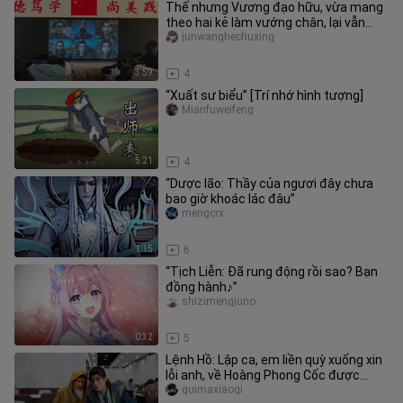
Thế nhưng Vương đạo hữu, vừa mang
theo hai kẻ làm vướng chân, lại vẫn
toàn thân vô hại mà trở về, mớ
junwanghechuxing
3:59
4
“Xuất sư biểu” [Trí nhớ hình tượng]
Mianfuweifeng
5:21
4
“Dược lão: Thầy của ngươi đây chưa
bao giờ khoác lác đâu”
mengcrx
1:15
6
“Tịch Liễn: Đã rung động rồi sao? Bạn
đồng hành♪”
shizimengjuno
0:32
5
Lệnh Hồ: Lập ca, em liền quỳ xuống xin
lỗi anh, về Hoàng Phong Cốc được
không?
guimaxiaoqi