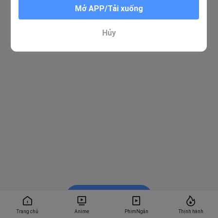
Mở APP/Tải xuống
Hủy
Xem trong BiliBili
Trang chủ
Anime
PhimNgắn
Thịnh hành