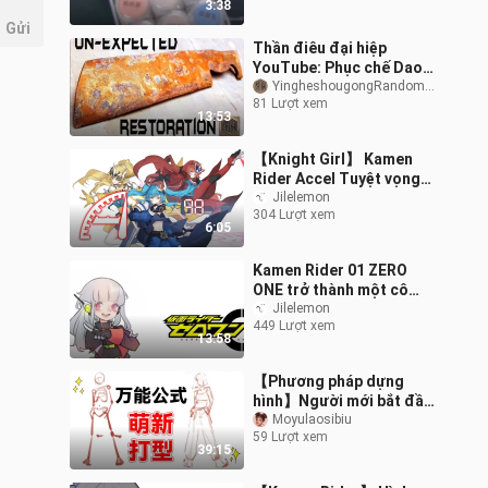
3:38
Gửi
Thần điêu đại hiệp
YouTube: Phục chế Dao
Khắc Cổ!
YingheshougongRandomHands
81 Lượt xem
13:53
【Knight Girl】 Kamen
Rider Accel Tuyệt vọng
là cứu cánh của bạn! Rất
Jilelemon
304 Lượt xem
tốt!
6:05
Kamen Rider 01 ZERO
ONE trở thành một cô
gái! / 仮 面 ラ イ ー ゼ ロ
Jilelemon
449 Lượt xem
ワ ン
13:58
【Phương pháp dựng
hình】Người mới bắt đầu
nhất định phải dựng hình
Moyulaosibiu
59 Lượt xem
theo cách này! Một tập
39:15
hướng dẫn p