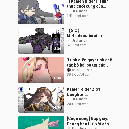
【Kamen Rider】 Hình
thức cuối cùng của
Cross Sabre? Galaxy
Jilelemon
141 Lượt xem
Dragon?
4:52
【SIC】
MetsubouJinrai.net
Death Thunder
Jilelemon
57 Lượt xem
3:36
Trình diễn quy trình chế
tác bộ bài poker của
Bellomode
wenruanrouqiu
39.9K Lượt xem
0:35
Kamen Rider Zio's
Daughter
Transformation / Kamen
Jilelemon
240 Lượt xem
Rider Zi-O
14:34
[Cuộc sống] Gấp giấy:
Phong bao lì xì với cần
Daocheqingguyi