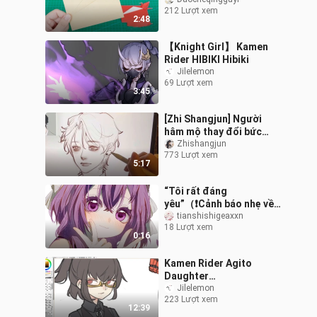
cẩu giấy
212 Lượt xem
2:48
【Knight Girl】 Kamen
Rider HIBIKI Hibiki
Jilelemon
69 Lượt xem
3:45
[Zhi Shangjun] Người
hâm mộ thay đổi bức
tranh! Bao gồm ánh sáng
Zhishangjun
773 Lượt xem
và bóng tối và lông mi
5:17
trắng
“Tôi rất đáng
yêu”（❗Cảnh báo nhẹ về
máu me）
tianshishigeaxxn
18 Lượt xem
0:16
Kamen Rider Agito
Daughter
Transformation / Kamen
Jilelemon
223 Lượt xem
Rider Agito
12:39