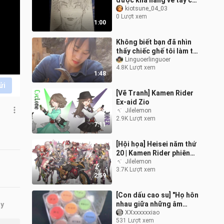
được khả năng vẽ tay của
jjxx thần đến nhường nào
kiotsune_04_03
0 Lượt xem
1:00
Không biết bạn đã nhìn
thấy chiếc ghế tôi làm từ
lâu chưa, nhưng tôi
Linguoerlinguoer
4.8K Lượt xem
không nghĩ nó sẽ tệ đâu.
1:48
ửi
[Vẽ Tranh] Kamen Rider
Ex-aid Zio
Jilelemon
2.9K Lượt xem
7:11
[Hội họa] Heisei năm thứ
20 | Kamen Rider phiên
bản nữ
Jilelemon
3.7K Lượt xem
2:59
[Con dấu cao su] "Họ hôn
nhau giữa những âm
ây
thanh cảnh báo"
XXxxxxxxiao
531 Lượt xem