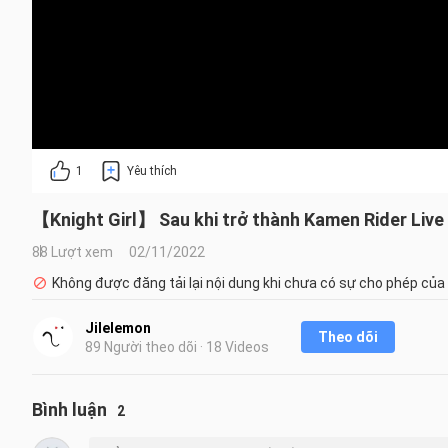
1
Yêu thích
【Knight Girl】 Sau khi trở thành Kamen Rider Live &
88 Lượt xem
02/11/2022
Không được đăng tải lại nội dung khi chưa có sự cho phép của
Jilelemon
Theo dõi
89 Người theo dõi · 18 Videos
Bình luận
2