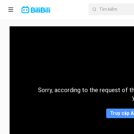
Trang chủ
Anime
PhimNgắn
Thịnh
hành
Sorry, according to the request of the
Mục lục
Truy cập A