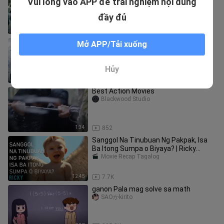
Vui lòng vào APP để trải nghiệm nội dung
the Yakuza and Becomes the Most
Feared Yakuza Leader
RECAP KING
đầy đủ
14:11
7.8K
The Climbers 2019
Mở APP/Tải xuống
MovieMaven
Hủy
2:02:59
7.2K
Best Action Movies
Blackwood Studio
1:34
852
Sanggol Na Tinubuan Ng Pakpak, Isa
Ba Itong Sumpa o Biyaya? | Ricky
Movie Recap Explained in Tagalog
Movie Recap Tagalog
12:45
7.7K
ganon Pala mag solve sa math
SAOかkirito