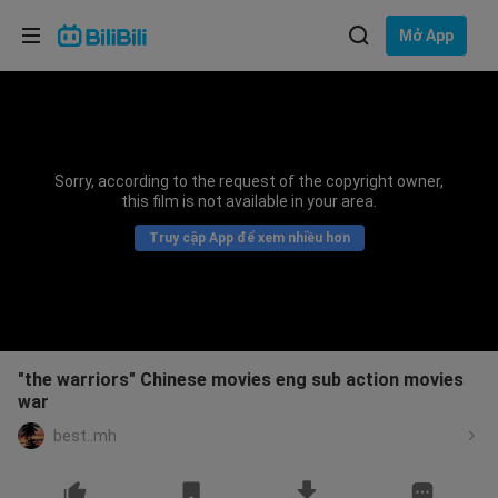
Lựa chọn ngôn ngữ
Mở App
English
Ngôn ngữ: Tiếng Việt
ภาษาไทย
Sorry, according to the request of the copyright owner,
Đăng
this film is not available in your area.
Tiếng Việt
nhập
Truy cập App để xem nhiều hơn
Bahasa Indonesia
Bahasa Melayu
"the warriors" Chinese movies eng sub action movies
war
best..mh