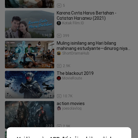
0:37
5
Καrєnα Сιntα Нαrυѕ Вєrtαhαn -
Сαtαtαn Нαrιαnкυ (2021)
Kotak Film.ID
1:14:03
399
Muling isinilang ang Hari bilang
mahinang estudyante—dinurog niya
ang mga bully at kaaway!.
ShortDramaHub
2:25:23
2.9K
The blackout 2019
MovieRoute
15:22
10.7K
action movies
joesolavlog
3:30
2.9K
American Former Secret Agent Joins