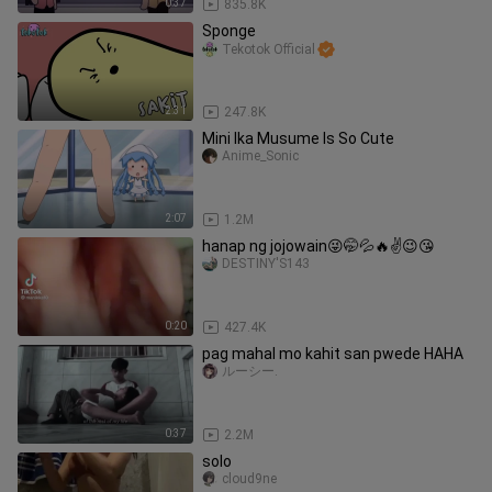
0:37
835.8K
Sponge
Tekotok Official
2:31
247.8K
Mini Ika Musume Is So Cute
Anime_Sonic
2:07
1.2M
hanap ng jojowain😜🤭💦🔥✌😉😘
DESTINY'S143
0:20
427.4K
pag mahal mo kahit san pwede HAHA
ルーシー.
0:37
2.2M
solo
cloud9ne