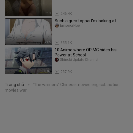
0:10
246.4K
Such a great oppai I'm looking at
EmperorNoel
2:46
355.1K
10 Anime where OP MC hides his
Power at School
Shinobi Update Channel
8:09
237.9K
Trang chủ
"the warriors" Chinese movies eng sub action
>
movies war