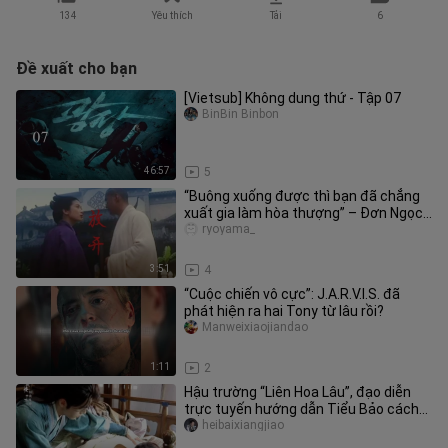
134
Yêu thích
Tải
6
Đề xuất cho bạn
[Vietsub] Không dung thứ - Tập 07
BinBin Binbon
46:57
5
“Buông xuống được thì bạn đã chẳng
xuất gia làm hòa thượng” – Đơn Ngọc
Đình X Nhược Hư
ryoyama_
3:51
4
“Cuộc chiến vô cực”: J.A.R.V.I.S. đã
phát hiện ra hai Tony từ lâu rồi?
Manweixiaojiandao
1:11
2
Hậu trường “Liên Hoa Lâu”, đạo diễn
trực tuyến hướng dẫn Tiểu Bảo cách
nào để cởi áo của Lý Liên Hoa
heibaixiangjiao