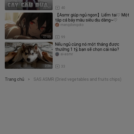
22:52
40
【Asmr giúp ngủ ngon】Liếm tai♡ Một
tập cá bảy màu siêu dịu dàng~♡
mengdongoto
27:59
99
Nếu ngủ cùng nó một tháng được
thưởng 1 tỷ, bạn sẽ chọn cái nào?
ai-asmr
2:24
33
Trang chủ
SAS ASMR (Dried vegetables and fruits chips)
>