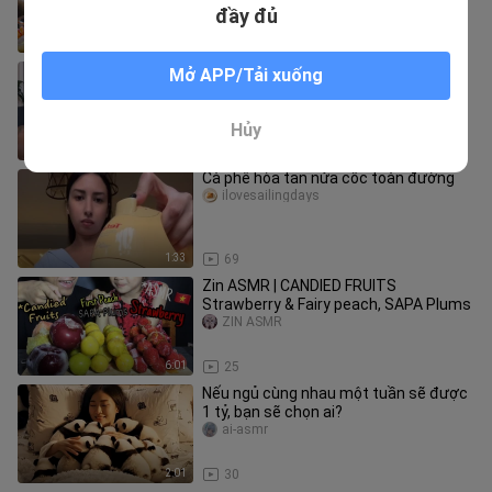
RECIPE
đầy đủ
10:27
483
ASMR bị hai người này “khóa cứng”
Mở APP/Tải xuống
suốt mười một phút bằng đồ ăn vặt
chiên rán
ilovesailingdays
Hủy
10:16
44
Cà phê hòa tan nửa cốc toàn đường
ilovesailingdays
1:33
69
Zin ASMR | CANDIED FRUITS
Strawberry & Fairy peach, SAPA Plums
ZIN ASMR
6:01
25
Nếu ngủ cùng nhau một tuần sẽ được
1 tỷ, bạn sẽ chọn ai?
ai-asmr
2:01
30