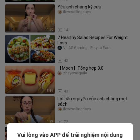
Yêu anh chàng kỳ cựu
ilovesailingdays
1:50
141
7 Healthy Salad Recipes For Weight
Loss
VILAS Gaming - Play to Earn
10:02
42
【Moon】Tổng hợp 3.0
zheyeweiguila
5:44
431
Lời cầu nguyện của anh chàng mọt
sách
ilovesailingdays
1:29
72
Zin ASMR | MUKBANG CHEESY KFC
Vui lòng vào APP để trải nghiệm nội dung
FRIED CHICKEN & CHEESE SAUCE
ZIN ASMR