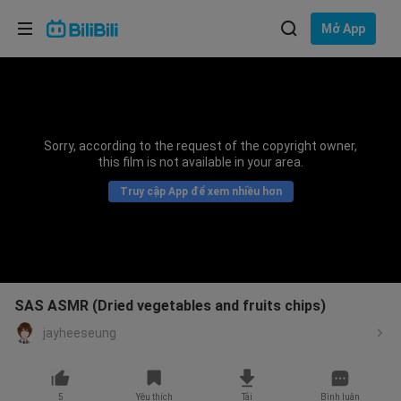
Lựa chọn ngôn ngữ
Mở App
English
Ngôn ngữ: Tiếng Việt
ภาษาไทย
Sorry, according to the request of the copyright owner,
Đăng
this film is not available in your area.
Tiếng Việt
nhập
Truy cập App để xem nhiều hơn
Bahasa Indonesia
Bahasa Melayu
SAS ASMR (Dried vegetables and fruits chips)
jayheeseung
5
Yêu thích
Tải
Bình luận