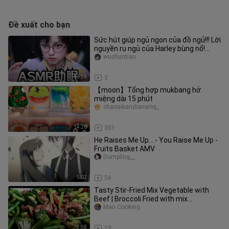
Đề xuất cho bạn
Sức hút giúp ngủ ngon của đồ ngủ!!! Lời
nguyền ru ngủ của Harley bùng nổ!
ASMR
wuchuntian
19:55
3
【moon】Tổng hợp mukbang hở
miệng dài 15 phút
chaoaikandianying_
14:20
351
He Raises Me Up... - You Raise Me Up -
Fruits Basket AMV
Dumpling__
5:02
56
Tasty Stir-Fried Mix Vegetable with
Beef | Broccoli Fried with mix
vegetable
Man Cooking
3:58
19