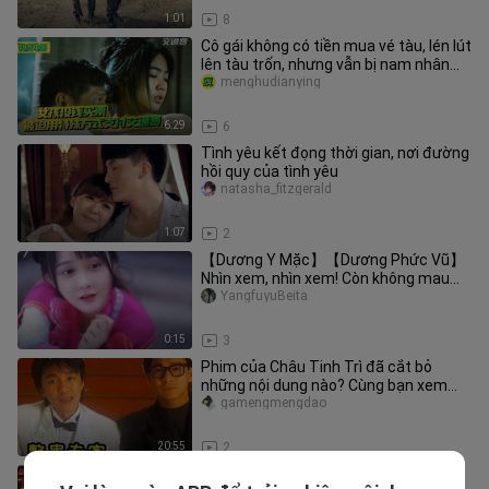
1:01
8
Cô gái không có tiền mua vé tàu, lén lút
lên tàu trốn, nhưng vẫn bị nam nhân
viên phát hiện
menghudianying
6:29
6
Tình yêu kết đọng thời gian, nơi đường
hồi quy của tình yêu
natasha_fitzgerald
1:07
2
【Dương Y Mặc】【Dương Phức Vũ】
Nhìn xem, nhìn xem! Còn không mau
giúp tôi lau đi
YangfuyuBeita
0:15
3
Phim của Châu Tinh Trì đã cắt bỏ
những nội dung nào? Cùng bạn xem
hết một lượt
gamengmengdao
20:55
2
ngày nối tiếp đêm - tập 2