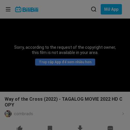
Lựa chọn ngôn ngữ
Mở App
English
Ngôn ngữ: Tiếng Việt
ภาษาไทย
Sorry, according to the request of the copyright owner,
Đăng
this film is not available in your area.
Tiếng Việt
nhập
Truy cập App để xem nhiều hơn
Bahasa Indonesia
Bahasa Melayu
Way of the Cross (2022) - TAGALOG MOVIE 2022 HD C
OPY
combrads