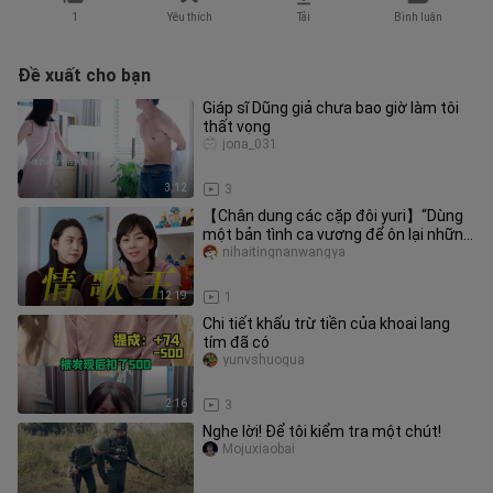
1
Yêu thích
Tải
Bình luận
Đề xuất cho bạn
Giáp sĩ Dũng giả chưa bao giờ làm tôi
thất vọng
jona_031
3:12
3
【Chân dung các cặp đôi yuri】“Dùng
một bản tình ca vương để ôn lại những
cặp đôi mà tôi từng ship năm
nihaitingnanwangya
12:19
1
Chi tiết khấu trừ tiền của khoai lang
tím đã có
yunvshuogua
2:16
3
Nghe lời! Để tôi kiểm tra một chút!
Mojuxiaobai