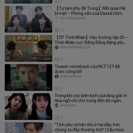
3:11
5
【Tự làm phụ đề Trung】Mối quan hệ
bí mật – Phỏng vấn của Dazed | Kim
Jun-su, Cha Sun-hyung, Cha Jung-
xinsuibingganer
9:39
11
【CP Trình Nhân】Hậu trường tập 05 –
Trình Nhân cut: Đằng Đằng đáng yêu
với sự đối lập, nũng nịu dậm c
ShendePAINKILLER
5:01
2
Teaser comeback của NCT127 đã
được công bố!
Aidouanlisuo
6:57
2
Trong khi các biên kịch của làng giải trí
Hoa ngữ chỉ chú trọng đến độ ngắn
của phim ngắn, thì lời t
lanpeiheyi
4:46
4
“Tình yêu và hận thù ở hai đầu trời,
chúng ta đầy thương tích” | Cầu mong