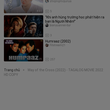
ông trời tha cho đôi tình
shiqingmojunya
4:51
5
“Khi anh hùng trường học phát hiện ra
bạn là Người Nhện!”
bianyuanren-byr
1:54
3
Humraaz (2002)
Filstream21
2:45:29
257
Trang chủ
Way of the Cross (2022) - TAGALOG MOVIE 2022
>
HD COPY