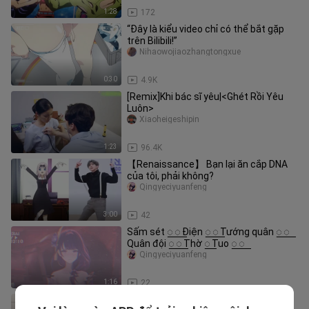
1:28
172
“Đây là kiểu video chỉ có thể bắt gặp
trên Bilibili!”
Nihaowojiaozhangtongxue
0:30
4.9K
[Remix]Khi bác sĩ yêu|<Ghét Rồi Yêu
Luôn>
Xiaoheigeshipin
1:23
96.4K
【Renaissance】 Bạn lại ăn cắp DNA
của tôi, phải không?
Qingyeciyuanfeng
3:00
42
Sấm sét ꯭ ꯭ Điện ꯭ ꯭ Tướng quân ꯭ ꯭
Quân đội ꯭ ꯭ Thờ ꯭ Tuo ꯭ ꯭
Qingyeciyuanfeng
1:16
22
Nhìn cái gì mà nhìn? Đây là vợ của tôi!