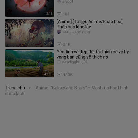
aiyoo1
2:46
183
[Anime] [Tư liệu Anime/Pháo hoa]
Pháo hoa lộng lẫy
-congqianyiyang-
3:17
2.1K
Yên tĩnh và đẹp đẽ, tôi thích nó và hy
vọng bạn cũng sẽ thích nó
skyeligghttt_01
41:35
47.5K
Trang chủ
[Anime] "Galaxy and Stars" + Mash-up hoạt hình
>
chữa lành