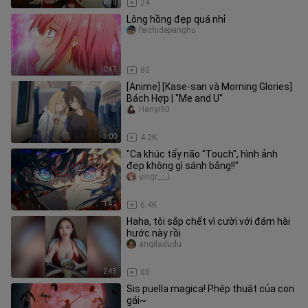
2:15
24
Lông hồng đẹp quá nhỉ
feichidepanghu
0:47
80
[Anime] [Kase-san và Morning Glories]
Bách Hợp | "Me and U"
Hanyi90
3:00
4.2K
"Ca khúc tẩy não "Touch", hình ảnh
đẹp không gì sánh bằng!!"
yingr___i
1:47
6.4K
Haha, tôi sắp chết vì cười với đám hài
hước này rồi
anqiladudu
2:43
88
Sis puella magica! Phép thuật của con
gái~