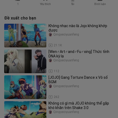
1
Yêu thích
Tải
Bình luận
Đề xuất cho bạn
Không nhạc nào là Jojo không khớp
được
Qingyeciyuanfeng
1:49
21.1K
[Wen♂Art♂and♂Fu♂xing] Thức tỉnh
DNA kỳ lạ
Qingyeciyuanfeng
3:17
112
[JOJO] Gang Torture Dance x Vô số
BGM
Qingyeciyuanfeng
1:37
262
Không có gì mà JOJO không thể gặp
khó khăn trên Shake 3.0
Qingyeciyuanfeng