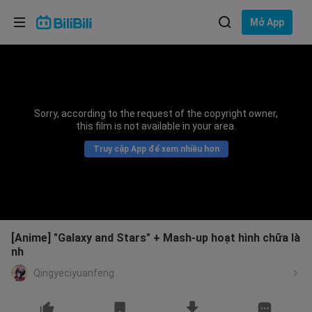
Lựa chọn ngôn ngữ
Mở App
English
Ngôn ngữ: Tiếng Việt
ภาษาไทย
Sorry, according to the request of the copyright owner,
Đăng
this film is not available in your area.
Tiếng Việt
nhập
Truy cập App để xem nhiều hơn
Bahasa Indonesia
Bahasa Melayu
[Anime] "Galaxy and Stars" + Mash-up hoạt hình chữa là
nh
Qingyeciyuanfeng