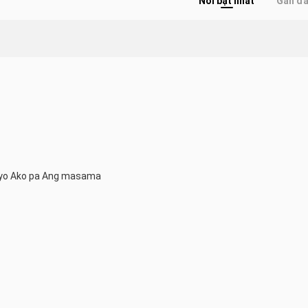
Nổi bật nhất
Gần đ
Sayo Ako pa Ang masama