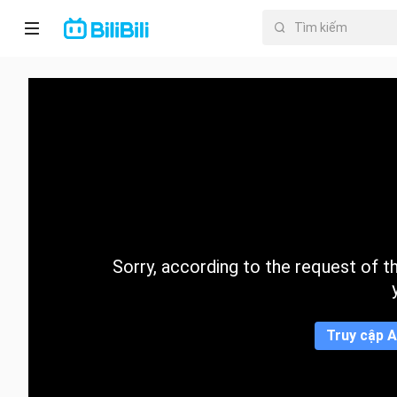
Trang chủ
Anime
PhimNgắn
Thịnh
hành
Sorry, according to the request of the
Mục lục
Truy cập A