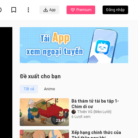
App
Premium
Đăng nhập
Đề xuất cho bạn
Tất cả
Anime
Bà thám tử tài ba tập 1-
Chim di cư
Thiên Vũ (Mèo Lười)
6 Lượt xem
23:49
Xếp hạng chính thức của