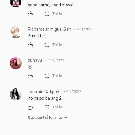
good game, good movie
Trả lời
Richardsanmiguel San
21/01/2023
Busetttt...
Trả lời
ouhayu
30/12/2022
🙄
Trả lời
Loremie Catipay
28/12/2022
Ito na po ba ang 2
Trả lời
Các câu trả lời khác