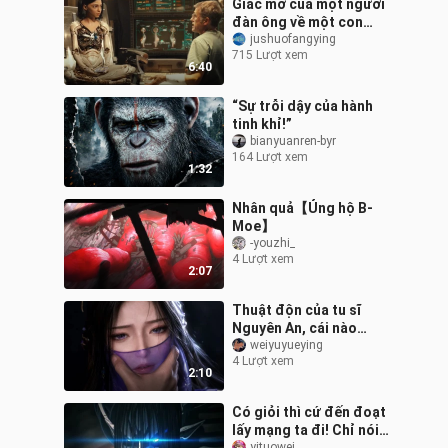
Giấc mơ của một người
đàn ông về một con
robot, mối tình với một
jushuofangying
715 Lượt xem
cô gái robot luôn phục
6:40
tùng anh ta
“Sự trỗi dậy của hành
tinh khỉ!”
bianyuanren-byr
164 Lượt xem
1:32
Nhân quả【Ủng hộ B-
Moe】
-youzhi_
4 Lượt xem
2:07
Thuật độn của tu sĩ
Nguyên An, cái nào
ngoạn mục hơn?
weiyuyueying
4 Lượt xem
2:10
Có giỏi thì cứ đến đoạt
lấy mạng ta đi! Chỉ nói
yituowei