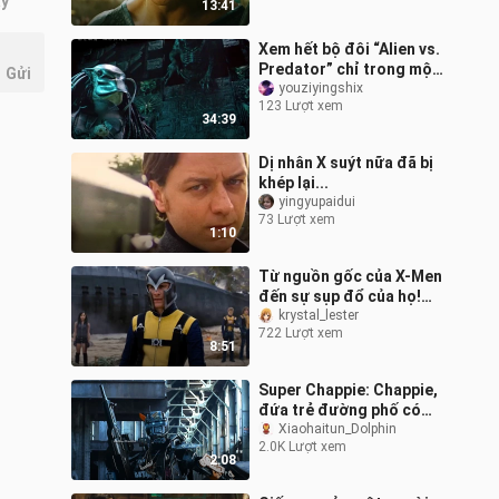
ây
13:41
Xem hết bộ đôi “Alien vs.
Predator” chỉ trong một
Gửi
lần
youziyingshix
123 Lượt xem
34:39
Dị nhân X suýt nữa đã bị
khép lại...
yingyupaidui
73 Lượt xem
1:10
Từ nguồn gốc của X-Men
đến sự sụp đổ của họ!
Một biên niên sử về cốt
krystal_lester
722 Lượt xem
truyện chính của vũ trụ
8:51
điện ản
Super Chappie: Chappie,
đứa trẻ đường phố có
tinh thần làm mẹ cao cả
Xiaohaitun_Dolphin
2.0K Lượt xem
đã trở thành như thế
2:08
nào?