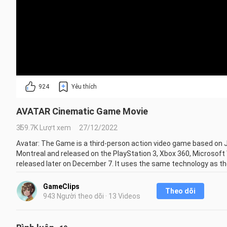
924
Yêu thích
AVATAR Cinematic Game Movie
359.7K Lượt xem
27/12/2022
Avatar: The Game is a third-person action video game based on 
Montreal and released on the PlayStation 3, Xbox 360, Microsoft
released later on December 7. It uses the same technology as the
has sold nearly 2.7 million copies.

GameClips
Theo dõi
The game, which acts as a prequel to the film, features Sigourne
943 Người theo dõi · 13 Videos
reprise their roles from the film. The casting and voice producti
Không được đăng tải lại nội dung khi chưa có sự cho phép của