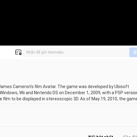
G
James Cameron's film Avatar. The game was developed by Ubisoft 
 Windows, Wii and Nintendo DS on December 1, 2009, with a PSP version
 film to be displayed in stereoscopic 3D. As of May 19, 2010, the game
y Weaver, Stephen Lang, Michelle Rodriguez, and Giovanni Ribisi, who 
on for Avatar: The Game was handled by Blindlight.
 nhà sáng tạo