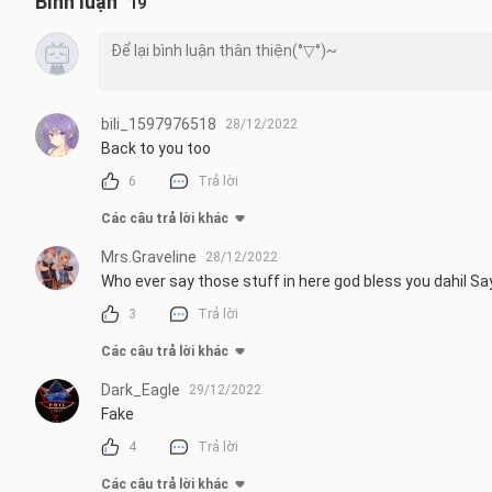
Bình luận
19
bili_1597976518
28/12/2022
Back to you too
6
Trả lời
Các câu trả lời khác
Mrs.Graveline
28/12/2022
Who ever say those stuff in here god bless you dahil 
3
Trả lời
Các câu trả lời khác
Dark_Eagle
29/12/2022
Fake
4
Trả lời
Các câu trả lời khác