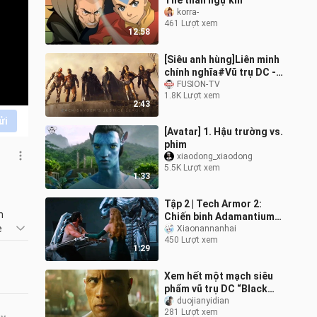
Thế thần ngự khí
korra-
461 Lượt xem
12:58
[Siêu anh hùng]Liên minh
chính nghĩa#Vũ trụ DC -
Zack Snyder
FUSION-TV
1.8K Lượt xem
2:43
ửi
[Avatar] 1. Hậu trường vs.
phim
xiaodong_xiaodong
5.5K Lượt xem
1:33
Tập 2 | Tech Armor 2:
 
Chiến binh Adamantium,
 
con sói vô ơn được
Xiaonannanhai
450 Lượt xem
Người Sói giải cứu!
1:29
"Người Sói"X-Men
Xem hết một mạch siêu
phẩm vũ trụ DC “Black
Adam”
duojianyidian
281 Lượt xem