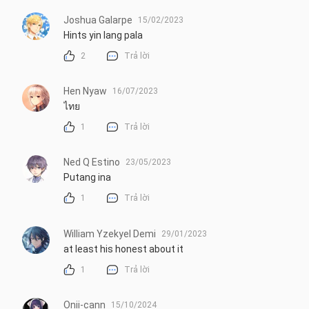
Joshua Galarpe
15/02/2023
Hints yin lang pala
2
Trả lời
Hen Nyaw
16/07/2023
ไทย
1
Trả lời
Ned Q Estino
23/05/2023
Putang ina
1
Trả lời
William Yzekyel Demi
29/01/2023
at least his honest about it
1
Trả lời
Onii-cann
15/10/2024