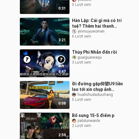
suông về lẽ phải mãi mãi
5 Lượt xem
chẳng bao giờ đủ để
0:31
truyền
Hàn Lập: Cái gì mà có trí
tuệ? Thêm hai thanh
kiếm nữa đề phòng bất
yinmuyuwomen
6 Lượt xem
trắc...
3:21
Thùy Phi Nhẫn đến rồi
guaiguaiwaqu
3 Lượt xem
8:47
Đi đường gặp仰望U9 liền
lao tới xin chụp ảnh
chung!
hualishudaduizhang
5 Lượt xem
0:08
Bổ sung 15-5 điểm p
jialidunwanle
2 Lượt xem
2:59