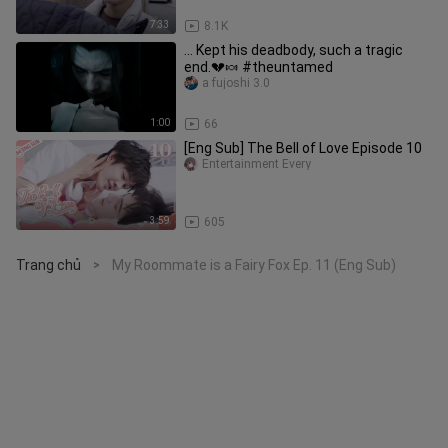
7:33
8.1K
... Kept his deadbody, such a tragic
end.💔🍬 #theuntamed
a fujoshi 3.0
1:00
66
[Eng Sub] The Bell of Love Episode 10
Entertainment Every
3:59
605
Trang chủ
My Roommate is a Fairy Fox Ep. 11 (Eng Sub)
>