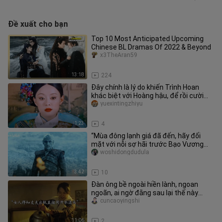
Đề xuất cho bạn
Top 10 Most Anticipated Upcoming
Chinese BL Dramas Of 2022 & Beyond
x3TheAran59
13:18
224
Đây chính là lý do khiến Trình Hoan
khác biệt với Hoàng hậu, để rồi cười
đến cuối cùng
yuexintingzhiyu
1:23
4
“Mùa đông lạnh giá đã đến, hãy đối
mặt với nỗi sợ hãi trước Bạo Vương
Đêm!”
woshidongdudula
3:42
10
Đàn ông bề ngoài hiền lành, ngoan
ngoãn, ai ngờ đằng sau lại thế này
#Thần tiên kéo tay
cuncaoyingshi
11:06
2