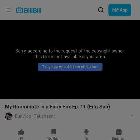
Lựa chọn ngôn ngữ
Mở App
English
Ngôn ngữ: Tiếng Việt
ภาษาไทย
Sorry, according to the request of the copyright owner,
Đăng
this film is not available in your area.
Tiếng Việt
nhập
Truy cập App để xem nhiều hơn
Bahasa Indonesia
Bahasa Melayu
My Roommate is a Fairy Fox Ep. 11 (Eng Sub)
EunWoo_Takahashi
49
Yêu thích
Tải
Bình luận