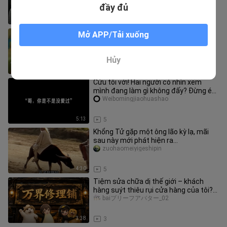
đầy đủ
4:27
6
Sống trên đời, tiền đã hết
Mở APP/Tải xuống
makirisa_02
Hủy
7:32
1
Cứu tôi với! Hai người có nhìn xem
mình đang làm gì không đấy? Đừng ép
tôi phải ship couple mà!
Weibomingjiaohuashao
5:13
5
Khổng Tử gặp một ông lão kỳ lạ, mãi
sau này mới phát hiện ra…
zuohaomeiyigeshipin
4:30
5
Tiệm sửa chữa dị thế giới – khách
hàng suýt thiêu rụi cửa hàng của tôi?
【Trại sáng tạo AIGC tài năng
baiブリーフアバター_02
3:38
3