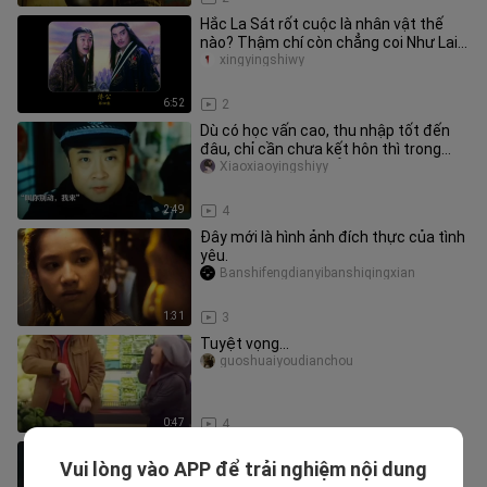
Hắc La Sát rốt cuộc là nhân vật thế
nào? Thậm chí còn chẳng coi Như Lai
ra gì
xingyingshiwy
6:52
2
Dù có học vấn cao, thu nhập tốt đến
đâu, chỉ cần chưa kết hôn thì trong
mắt cha mẹ vẫn chẳng là gì c
Xiaoxiaoyingshiyy
2:49
4
Đây mới là hình ảnh đích thực của tình
yêu.
Banshifengdianyibanshiqingxian
1:31
3
Tuyệt vọng...
guoshuaiyoudianchou
0:47
4
Sở thích nghệ thuật
Vui lòng vào APP để trải nghiệm nội dung
Haitunxuexiketang