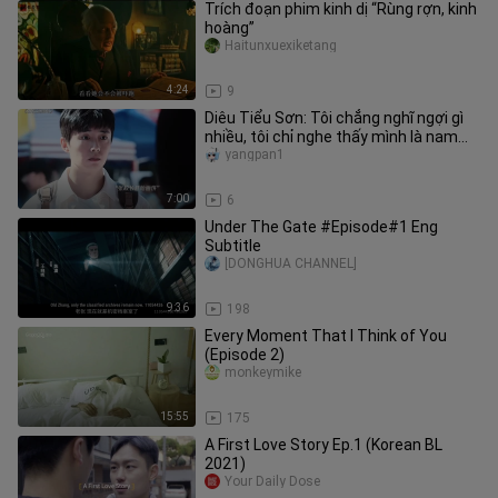
Trích đoạn phim kinh dị “Rùng rợn, kinh
hoàng”
Haitunxuexiketang
4:24
9
Diêu Tiểu Sơn: Tôi chẳng nghĩ ngợi gì
nhiều, tôi chỉ nghe thấy mình là nam
sinh duy nhất của cả trườ
yangpan1
7:00
6
Under The Gate #Episode#1 Eng
Subtitle
[DONGHUA CHANNEL]
9:36
198
Every Moment That I Think of You
(Episode 2)
monkeymike
15:55
175
A First Love Story Ep.1 (Korean BL
2021)
Your Daily Dose