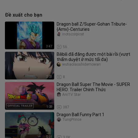
Đề xuất cho bạn
Dragon ball Z/Super-Gohan Tribute-
{Amv}-Centuries
inotscorpioyt
3:47
56
Bilibili đã đăng được một bài rồi (vượt
thẩm duyệt ở mức tối đa)
wutiaolaoshidemowan
2:03
8
Dragon Ball Super The Movie - SUPER
HERO: Trailer Chính Thức
AniTV Star
1:08
387
Dragon Ball Funny Part 1
TungPrince
5:01
3.0K