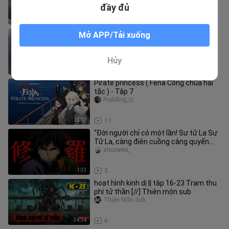
SSJ Blue Figure
đầy đủ
6:36
12
Cùng nhau phì phèo điếu thuốc ở sau
Mở APP/Tải xuống
siêu thị - Tập 5
Người yêu cay đích t
Hủy
23:50
6
Pirate princess ( Fena Công chúa hải
tặc ) - Tập 7
Pudding_iz
22:07
11
“Đời người chỉ có một lần! Sư tử La Sư
Tử La, càng điên cuồng càng quyến
rũ”【MAD Nghĩa Dũng vs Yoris
shuoyeyi_
1:33
3
hoạt hình kinh dị || tập 16-23 Trạm thu
phí tử thần [//] Thiên môn sub
Thiên Môn Sub
34:54
6