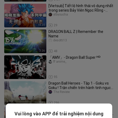
[Vietsub] Tiết lộ hình thái vô dụng nhất
trong series Bảy Viên Ngọc Rồng -
Carthu's Dojo
ytbyoucha
14:20
29
DRAGON BALL Z | Remember the
Name
desotti13
3:26
48
「AMV」- Dragon Ball Super ᴴᴰ
ff anime_
2:41
95
Dragon Ball Heroes - Tập 1 - Goku vs
Goku ! Trận chiến trên hành tinh ngục
tù
The Review
8:46
296
Unboxing & Review Ichiban Kuji
Vui lòng vào APP để trải nghiệm nội dung
Masterlise Dragon Ball Heroes Vegito
tom collection