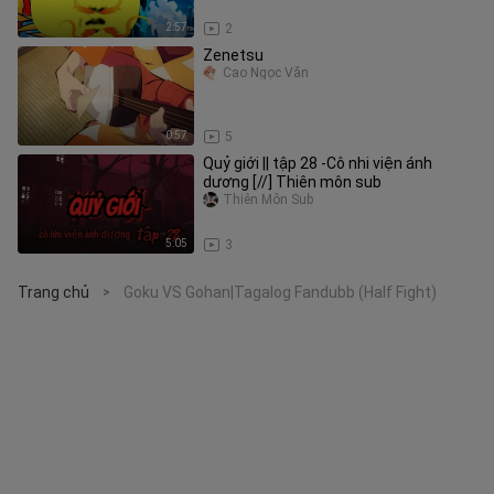
2:57
2
Zenetsu
Cao Ngọc Văn
0:57
5
Quỷ giới || tập 28 -Cô nhi viện ánh
dương [//] Thiên môn sub
Thiên Môn Sub
5:05
3
Trang chủ
Goku VS Gohan|Tagalog Fandubb (Half Fight)
>