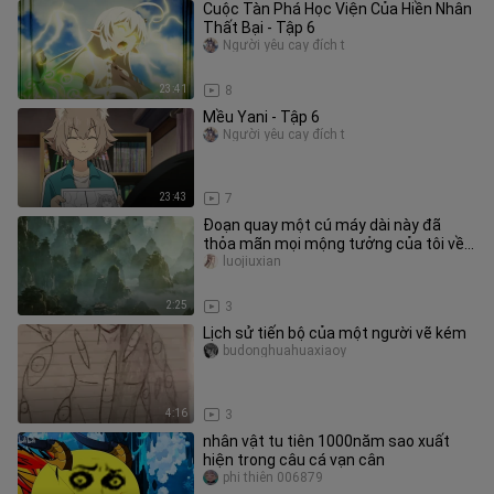
Cuộc Tàn Phá Học Viện Của Hiền Nhân
Thất Bại - Tập 6
Người yêu cay đích t
23:41
8
Mều Yani - Tập 6
Người yêu cay đích t
23:43
7
Đoạn quay một cú máy dài này đã
thỏa mãn mọi mộng tưởng của tôi về
thế giới tu tiên [Phàm Nhân Tu Ti
luojiuxian
2:25
3
Lịch sử tiến bộ của một người vẽ kém
budonghuahuaxiaoy
4:16
3
nhân vật tu tiên 1000năm sao xuất
hiện trong câu cá vạn cân
phi thiên 006879