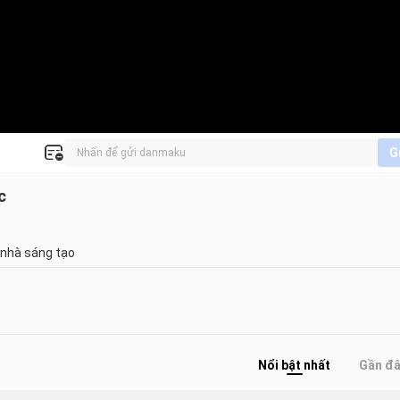
G
c
 nhà sáng tạo
Nổi bật nhất
Gần đ