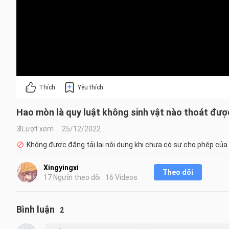
Thích
Yêu thích
Hao mòn là quy luật không sinh vật nào thoát đượ
3 Lượt xem
25/12/2022
Không được đăng tải lại nội dung khi chưa có sự cho phép của
Xingyingxi
Theo dõi
17 Người theo dõi · 16 Videos
Bình luận
2