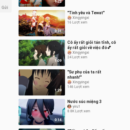
1:22
Gửi
"Tình yêu và Tewat"
Xingyingxi
16 Lượt xem
0:31
Cô ấy rất giỏi tán tỉnh, cô
ấy rất giỏi về việc đó💕
Xingyingxi
24 Lượt xem
1:09
"Sư phụ của ta rất
nhanh!"
Xingyingxi
146 Lượt xem
1:29
Nước súc miệng 3
yiru1
8.8K Lượt xem
0:14