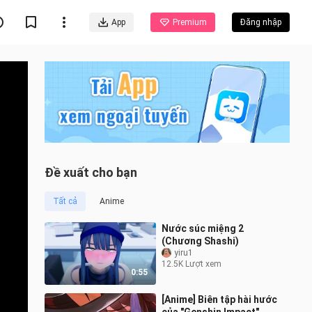
App
Premium
Đăng nhập
Đề xuất cho bạn
Tất cả
Anime
Nước súc miệng 2
(Chương Shashi)
yiru1
12.5K Lượt xem
0:55
[Anime] Biên tập hài hước