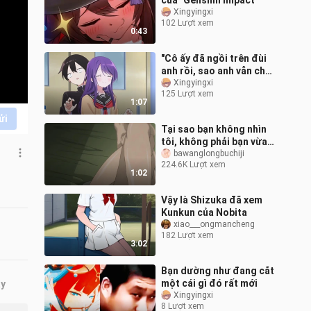
của "Genshin Impact"
Xingyingxi
102 Lượt xem
0:43
"Cô ấy đã ngồi trên đùi
anh rồi, sao anh vẫn chưa
thỏa mãn~"
Xingyingxi
125 Lượt xem
1:07
ửi
Tại sao bạn không nhìn
tôi, không phải bạn vừa
nhìn vào mông tôi trước
bawanglongbuchiji
224.6K Lượt xem
đó sao ~~~~ 【Chim hót
1:02
không b
Vậy là Shizuka đã xem
Kunkun của Nobita
xiao___ongmancheng
182 Lượt xem
3:02
Bạn dường như đang cắt
một cái gì đó rất mới
ây
Xingyingxi
8 Lượt xem