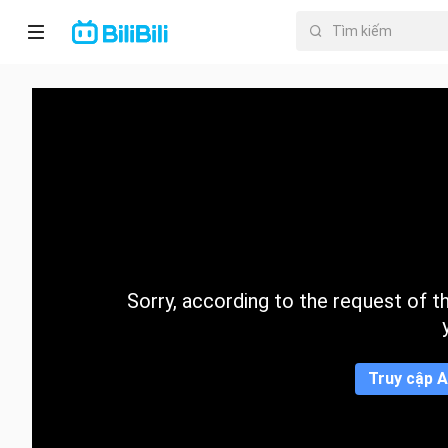
Trang chủ
Anime
PhimNgắn
Thịnh
hành
Sorry, according to the request of the
Mục lục
Truy cập A