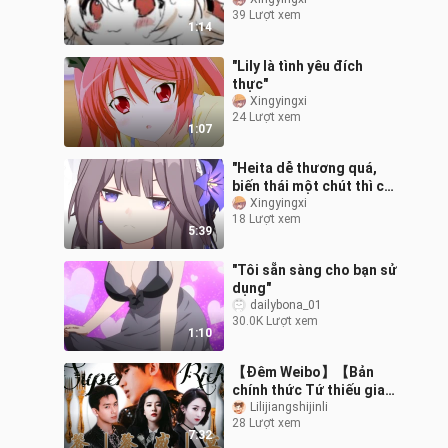
ghép độc nhất vô nhị
39 Lượt xem
1:14
"Lily là tình yêu đích
thực"
Xingyingxi
24 Lượt xem
1:07
"Heita dễ thương quá,
biến thái một chút thì có
gì sai chứ?"
Xingyingxi
18 Lượt xem
5:39
"Tôi sẵn sàng cho bạn sử
dụng"
dailybona_01
30.0K Lượt xem
1:10
【Đêm Weibo】【Bản
chính thức Tứ thiếu gia
hào môn】【SRich—Bữa
Lilijiangshijinli
28 Lượt xem
tiệc thịnh soạn】Đen
7:32
chưa chắc đã là đen |