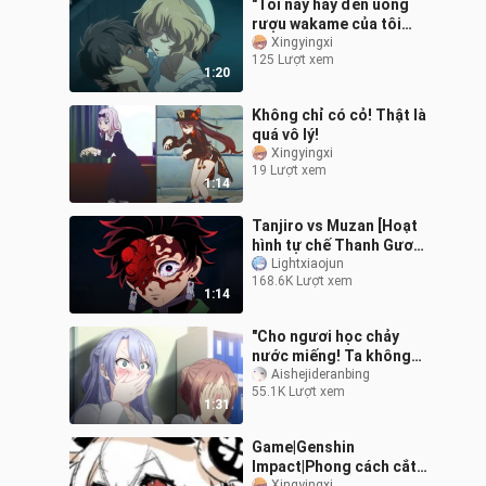
"Tối nay hãy đến uống
rượu wakame của tôi
nhé~"
Xingyingxi
125 Lượt xem
1:20
Không chỉ có cỏ! Thật là
quá vô lý!
Xingyingxi
19 Lượt xem
1:14
Tanjiro vs Muzan [Hoạt
hình tự chế Thanh Gươm
Diệt Quỷ]
Lightxiaojun
168.6K Lượt xem
1:14
"Cho ngươi học chảy
nước miếng! Ta không
cho ngươi bắt đầu 💕..."
Aishejideranbing
55.1K Lượt xem
1:31
Game|Genshin
Impact|Phong cách cắt
Xingyingxi