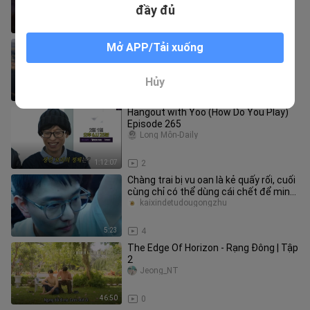
đầy đủ
1:57
4
Độc lập giữa mùa thu lạnh, dòng sông
Mở APP/Tải xuống
Tương xuôi về phía bắc, nơi đầu đảo
Quế Tử. Nhìn muôn ngọn núi
woshijiugeya
Hủy
4:02
3
Hangout with Yoo (How Do You Play)
Episode 265
Long Môn-Daily
1:12:07
2
Chàng trai bị vu oan là kẻ quấy rối, cuối
cùng chỉ có thể dùng cái chết để minh
chứng cho sự trong s
kaixindetudougongzhu
5:23
4
The Edge Of Horizon - Rạng Đông | Tập
2
Jeong_NT
46:50
0