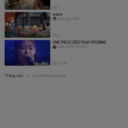
3:56
7
wano
Bao Gia_5452
0:51
2
ONE PIECE RED FILM OPENING
ONE PIECE LEGACY
2:00
16.9K
Trang chủ
Let's Defeat Kaido!
>