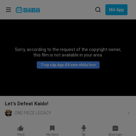
Lựa chọn ngôn ngữ
Mở App
English
Ngôn ngữ: Tiếng Việt
ภาษาไทย
Sorry, according to the request of the copyright owner,
Đăng
this film is not available in your area.
Tiếng Việt
nhập
Truy cập App để xem nhiều hơn
Bahasa Indonesia
Bahasa Melayu
Let's Defeat Kaido!
ONE PIECE LEGACY
Thích
Yêu thích
Tải
Bình luận