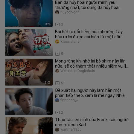
Bạn đã hủy hoại người mình yêu
thương nhất, tôi cũng đã hủy hoại
người bạn yêu thương nhất
nuyoch-ohh
0:24
3
Bài hát ru nổi tiếng của phương Tây
hóa ra lại được cải biên từ một câu
thần chú, hễ ngân nga là sẽ招
Xiaoxialaile
11:52
5
Mong rằng khi nhớ lại bộ phim này lần
nữa, sẽ có thêm thật nhiều niềm vui ‖
Tổng hợp những lời tào l
WenxiaojuDogfishsis
3:03
5
Đề xuất hai người này làm hẳn một
phần tiếp theo, xem là mê ngay! Nhiêu
Tĩnh – Triệu Phương Cương
finnnnnn_--
1:33
2
Thao tác lém lỉnh của Frank, sáu người
con trai của Karl
wanmei1265