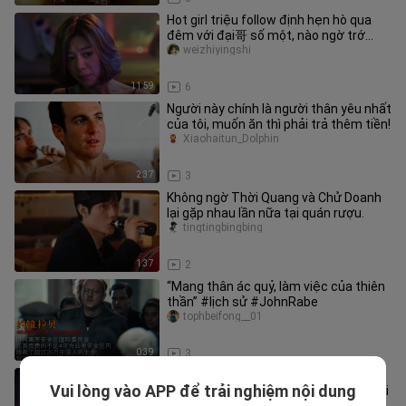
Hot girl triệu follow định hẹn hò qua
đêm với đại哥 số một, nào ngờ trớ
trêu lại thành ra lợi cho ngư
weizhiyingshi
11:59
6
Người này chính là người thân yêu nhất
của tôi, muốn ăn thì phải trả thêm tiền!
Xiaohaitun_Dolphin
2:37
3
Không ngờ Thời Quang và Chử Doanh
lại gặp nhau lần nữa tại quán rượu.
tingtingbingbing
1:37
2
“Mang thân ác quỷ, làm việc của thiên
thần” #lịch sử #JohnRabe
tophbeifong__01
0:39
3
Tam Quốc Sát, nhưng AI đã mở rộng
Vui lòng vào APP để trải nghiệm nội dung
khung cảnh — Phần Đại chiến Tiên Giới
laobanyouxiwang