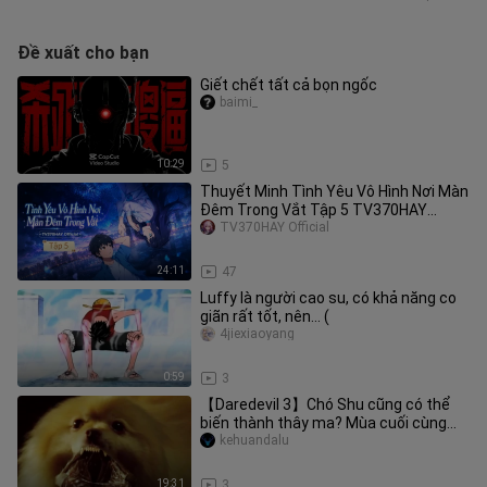
Đề xuất cho bạn
Giết chết tất cả bọn ngốc
baimi_
10:29
5
Thuyết Minh Tình Yêu Vô Hình Nơi Màn
Đêm Trong Vắt Tập 5 TV370HAY
Official
TV370HAY Official
24:11
47
Luffy là người cao su, có khả năng co
giãn rất tốt, nên... (
4jiexiaoyang
0:59
3
【Daredevil 3】Chó Shu cũng có thể
biến thành thây ma? Mùa cuối cùng
của Daredevil Marvel sắp ra mắt,
kehuandalu
19:31
3