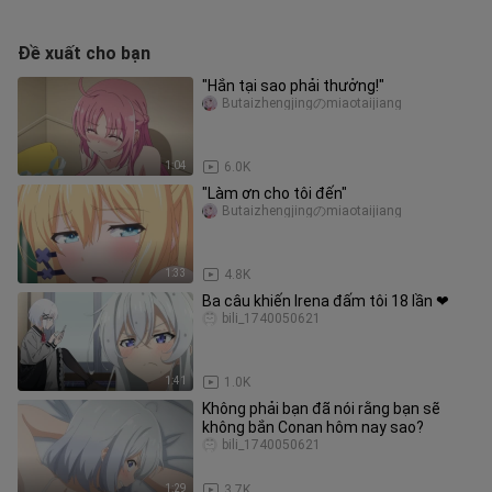
Đề xuất cho bạn
"Hắn tại sao phải thưởng!"
Butaizhengjingのmiaotaijiang
1:04
6.0K
"Làm ơn cho tôi đến"
Butaizhengjingのmiaotaijiang
1:33
4.8K
Ba câu khiến Irena đấm tôi 18 lần ❤
bili_1740050621
1:41
1.0K
Không phải bạn đã nói rằng bạn sẽ
không bắn Conan hôm nay sao?
bili_1740050621
1:29
3.7K