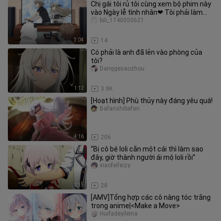
Chị gái tôi rủ tôi cùng xem bộ phim này
vào Ngày lễ tình nhân❤ Tôi phải làm
sao? cấp bách! Đang chờ
bili_1740050621
3:04
14
Có phải là anh đã lẻn vào phòng của
tôi?
Danggesaozhou
1:12
3.9K
[Hoạt hình] Phù thủy này đáng yêu quá!
Bafanshibafan
4:16
206
“Bị cô bé loli cắn một cái thì làm sao
đây, giờ thành người ái mộ loli rồi”
xiaofeifeizy
2:15
28
[AMV]Tổng hợp các cô nàng tóc trắng
trong anime|<Make a Move>
Huifadeyileina