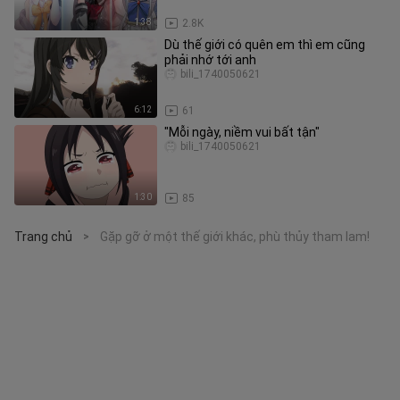
1:38
2.8K
Dù thế giới có quên em thì em cũng
phải nhớ tới anh
bili_1740050621
6:12
61
"Mỗi ngày, niềm vui bất tận"
bili_1740050621
1:30
85
Trang chủ
Gặp gỡ ở một thế giới khác, phù thủy tham lam!
>