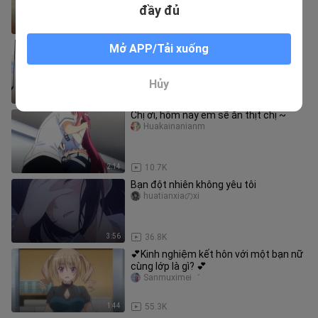
đầy đủ
1:19
15
Khi hai người yêu nhau, cả gia đình
Mở APP/Tải xuống
đang hỗ trợ!
Anyuhuanxiangshuijue
Hủy
2:01
11.1K
Chị ơi, hôm nay em sẽ ăn thịt chị ~
Huakainanianm
2:14
10.7K
Bạn đột nhiên không yêu tôi
huatianxiaのxi
3:56
36.8K
💕Kinh nghiệm kết hôn với một bạn nữ
cùng lớp là gì? 💕
Sanmuximei゛
1:44
55.3K