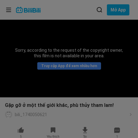
Lựa chọn ngôn ngữ
Mở App
English
Ngôn ngữ: Tiếng Việt
ภาษาไทย
Sorry, according to the request of the copyright owner,
Đăng
this film is not available in your area.
Tiếng Việt
nhập
Truy cập App để xem nhiều hơn
Bahasa Indonesia
Bahasa Melayu
Gặp gỡ ở một thế giới khác, phù thủy tham lam!
bili_1740050621
5
Yêu thích
Tải
1