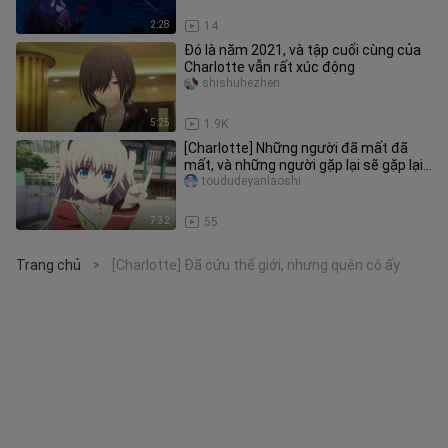
2:28
14
Đó là năm 2021, và tập cuối cùng của
Charlotte vẫn rất xúc động
shishuhezhen
5:25
1.9K
[Charlotte] Những người đã mất đã
mất, và những người gặp lại sẽ gặp lại
nhau.
toududeyanlaoshi
7:32
55
Trang chủ
[Charlotte] Đã cứu thế giới, nhưng quên cô ấy
>