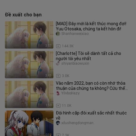
Đề xuất cho bạn
[MAD] Đây mới là kết thúc mong đợi!
Yuu Otosaka, chúng ta kết hôn đi!
Shanhanweixiao
3:57
144.3K
[Charlotte] Tôi sẽ dành tất cả cho
người tôi yêu nhất
shiyanbiaowuxin
3:43
3.0K
Vào năm 2022, bạn có còn nhớ thỏa
thuận của chúng ta không? Cứu thế
giới, nhưng quên bạn!
YilvboHazy
1:50
11.0K
Đội hình cặp đôi xuất sắc nhất thuộc
về
xilushengdongman
0:32
7.3K