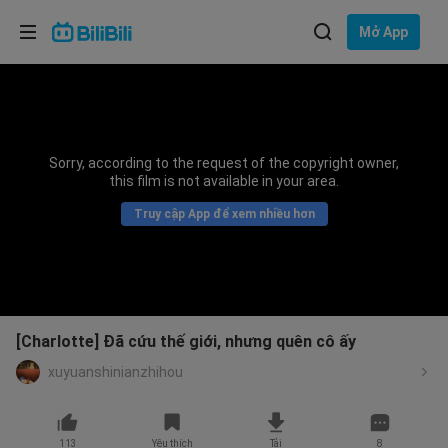
Lựa chọn ngôn ngữ
Mở App
English
Ngôn ngữ: Tiếng Việt
ภาษาไทย
Sorry, according to the request of the copyright owner,
Đăng
this film is not available in your area.
Tiếng Việt
nhập
Truy cập App để xem nhiều hơn
Bahasa Indonesia
Bahasa Melayu
[Charlotte] Đã cứu thế giới, nhưng quên cô ấy
xuyuanshinianzhihou
113
Yêu thích
Tải
8