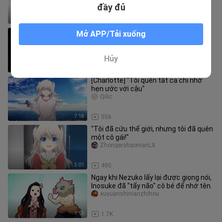
đầy đủ
0:18
146
“Edogawa Conan, là một món trứng
Mở APP/Tải xuống
hấp”
Guoshiyu-
Hủy
1:28
6
[Charlotte] "Tôi quên tất cả chỉ nhớ
hẹn ước với cậu"
Qilic
7:18
556
"Tôi đã cứu thế giới, nhưng tôi đã quên
một cô gái!"
ZhongershaonianLX
3:01
490
Ngay khi Nezuko lấy lại được giọng nói,
Inosuke đã "tẩy não" cô bé để nhớ tên.
xuyuanshinianzhihou
1:16
1.7K