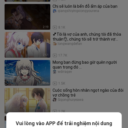
Chị sẽ luôn là bến đỗ ấm áp của bạn
qiangshiyingxiongyourena
2:19
8.1K
💕Tôi là vợ của anh, chúng tôi đã thỏa
thuận👌, chúng tôi sẽ trở thành vợ
chồng khi trở lại💞
longwangdefan
2:51
17.7K
Mong bạn đừng bao giờ quên người
quan trọng đó ...
wdrragev
0:16
1.5K
Cuộc sống hôn nhân ngọt ngào của đôi
vợ chồng trẻ
Sigonghuiyeawa
3:15
1.2K
Cho đến lúc đó tôi sẽ là bạn gái của
Vui lòng vào APP để trải nghiệm nội dung
bạn
q-ew