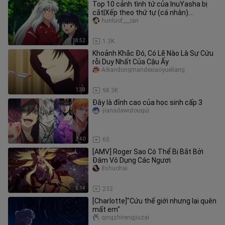
Top 10 cảnh tình tứ của InuYasha bị
cắt|Xếp theo thứ tự (cá nhân)
[InuYasha *Higurashi Kagome|Clip t
hunluof___ian
18:52
1.3K
Khoảnh Khắc Đó, Có Lẽ Nào Là Sự Cứu
rỗi Duy Nhất Của Cậu Ấy
Aikandongmandexiaoyueliang
1:38
98.3K
Đây là đỉnh cao của học sinh cấp 3
-jianadawutougui
2:40
65
[AMV] Roger Sao Có Thể Bị Bắt Bởi
Đám Vô Dụng Các Ngươi
8shuohai
5:14
232
[Charlotte]"Cứu thế giới nhưng lại quên
mất em"
qingzhirengjiuzai