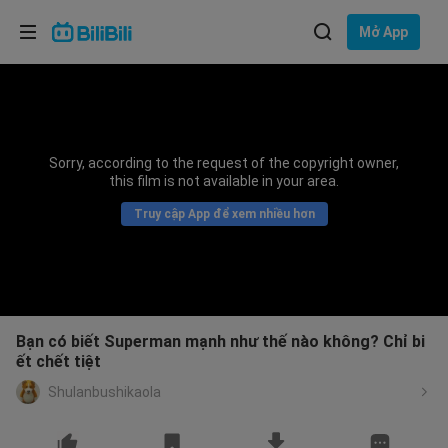
Lựa chọn ngôn ngữ
Mở App
English
Ngôn ngữ: Tiếng Việt
ภาษาไทย
Sorry, according to the request of the copyright owner,
Đăng
this film is not available in your area.
Tiếng Việt
nhập
Truy cập App để xem nhiều hơn
Bahasa Indonesia
Bahasa Melayu
Bạn có biết Superman mạnh như thế nào không? Chỉ bi
ết chết tiệt
Shulanbushikaola