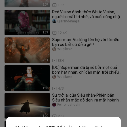
2:07
1.8K
Red Vision đánh thức White Vision,
người bị mất trí nhớ, và cuối cùng nhận
ra rằng anh ta là Vision
Qierendemajia
1:33
12.4K
Superman: Vui lòng liên hệ với tôi nếu
bạn có bất cứ điều gì! ! !
Wuqikeke
2:11
884
[DC] Superman đã bị nổ bởi một quả
bom hạt nhân, chỉ cần mặt trời chiếu
sáng!
Wuqikeke
1:38
473
Sự trở lại của Siêu nhân-Phiên bản
Siêu nhân mặc đồ đen, ra mắt hoành
tráng
Feihongshushi
1:00
2.6K
[Lucifer] Lucifer sắp thay đổi trở lại