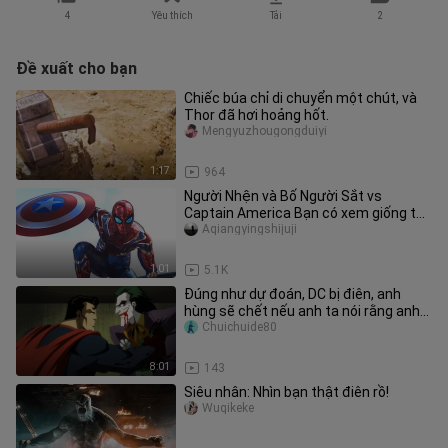
4
Yêu thích
Tải
2
Đề xuất cho bạn
Chiếc búa chỉ di chuyển một chút, và
Thor đã hơi hoảng hốt.
Mengyuzhougongduiyi
1:17
964
Người Nhện và Bố Người Sắt vs
Captain America Bạn có xem giống tôi
không?
Aqiangyingshijuji
1:01
5.1K
Đúng như dự đoán, DC bị điên, anh
hùng sẽ chết nếu anh ta nói rằng anh
ta sẽ chết
Chuichuide80
8:01
143
Siêu nhân: Nhìn bạn thật điên rồ!
Wuqikeke