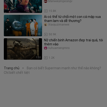
Manweiyingxiongv
3:46
15.8K
Ai có thể từ chối một con cá mập vua
tham lam và dễ thương?
Xiaojuzimanwei
2:03
50.9K
Nữ chiến binh Amazon đẹp trai quá, tôi
thêm vào
liuhuamengmns
1:50
1.2K
Trang chủ
Bạn có biết Superman mạnh như thế nào không?
>
Chỉ biết chết tiệt