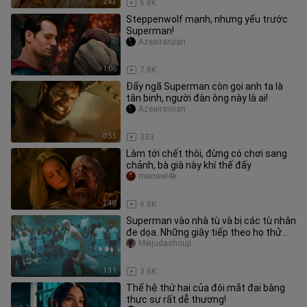
2:43
6.8K
Steppenwolf mạnh, nhưng yếu trước
Superman!
Azeairanjian
1:06
7.8K
Đẩy ngã Superman còn gọi anh ta là
tân binh, người đàn ông này là ai!
Azeairanjian
0:55
333
Làm tới chết thôi, đừng có chơi sang
chảnh, bà già này khí thế đấy
manwei4k
2:48
6.8K
Superman vào nhà tù và bị các tù nhân
đe dọa. Những giây tiếp theo họ thử
thủ đoạn của Superman
Meijudashouji
1:31
3.6K
Thế hệ thứ hai của đôi mắt đại bàng
thực sự rất dễ thương!