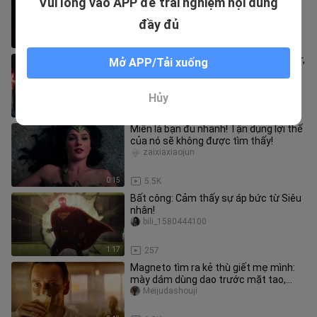
Vui lòng vào APP để trải nghiệm nội dung
thân xác thật của ác quỷ, anh sẽ đối
mặt với người mình yêu n
Wudalangdaobaximenqing
đầy đủ
2:04
7.6K
Marvel Superman chỉ sử dụng tia laser,
Mở APP/Tải xuống
DC Superman thì linh hoạt hơn!
Lokishioumeikong
Hủy
2:23
1.0K
Miễn là bạn đủ nhanh! Tận dụng lợi thế
của nó sẽ không được tìm thấy!
zaixiaxiaojun
0:15
5.5K
Bất công: Cảm thấy sự áp bức từ Siêu
nhân!
bili_1580444100
1:17
257
Magneto tìm ra kẻ thù giết mẹ mình:
mày dám dùng dao trước mặt tao,
mày nóng nảy
Meijudashouji