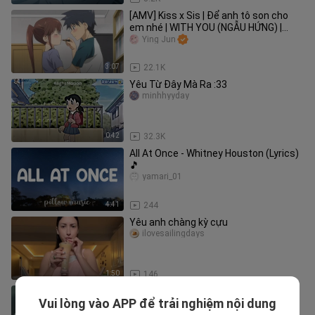
[AMV] Kiss x Sis | Để anh tô son cho
em nhé | WITH YOU (NGẪU HỨNG) |
HOAPROX, NICK STRAND & MIO
Ying Jun
3:07
22.1K
Yêu Từ Đây Mà Ra :33
minhhyyday
0:42
32.3K
All At Once - Whitney Houston (Lyrics)
🎵
yamari_01
4:41
244
Yêu anh chàng kỳ cựu
ilovesailingdays
1:50
146
[AMV Boy Love] Bạn chưa xem bộ
Vui lòng vào APP để trải nghiệm nội dung
Boylove này đúng không? Ngọt lắm