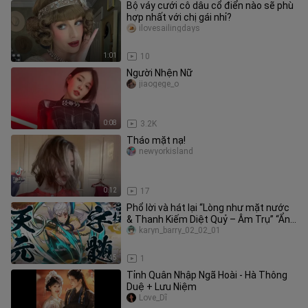
Bộ váy cưới cô dâu cổ điển nào sẽ phù
hợp nhất với chị gái nhỉ?
ilovesailingdays
1:01
10
Người Nhện Nữ
jiaogege_o
0:08
3.2K
Tháo mặt nạ!
newyorkisland
0:12
17
Phổ lời và hát lại “Lòng như mặt nước
& Thanh Kiếm Diệt Quỷ – Âm Trụ” “Ẩn
mình giữa biển tình báo lo
karyn_barry_02_02_01
2:45
1
Tỉnh Quân Nhập Ngã Hoài - Hà Thông
Duệ + Lưu Niệm
Love_Dĩ