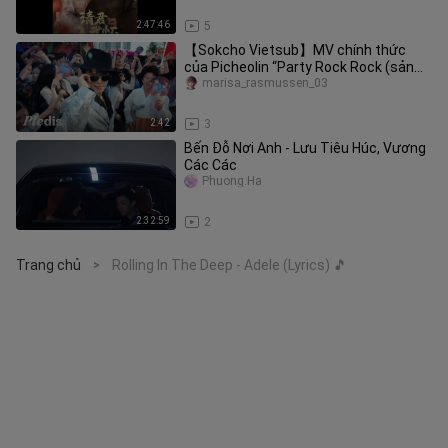
2:47:46
5
【Sokcho Vietsub】MV chính thức
của Picheolin “Party Rock Rock (sản
xuất bởi Hitchhiker)”
marisa_rasmussen_03
2:42
3
Bến Đỗ Nơi Anh - Lưu Tiêu Húc, Vương
Các Các
Phuong.Ha
2:32:59
2
Trang chủ
Rolling In The Deep - Adele (Lyrics) 🎵
>