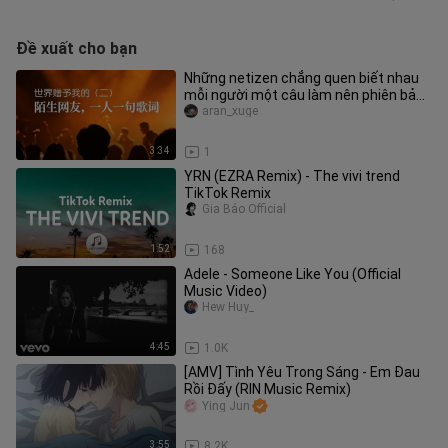
Đề xuất cho bạn
Những netizen chẳng quen biết nhau
mỗi người một câu làm nên phiên bản
thứ hai của “Thế giới đã trao
aran_xuge
3:34
1
YRN (EZRA Remix) - The vivi trend
TikTok Remix
Gia Bảo Official
1:52
168
Adele - Someone Like You (Official
Music Video)
Hew Huy_
4:45
1.0K
[AMV] Tình Yêu Trong Sáng - Em Đau
Rồi Đấy (RIN Music Remix)
Ying Jun
3:55
8.2K