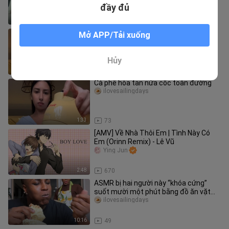
đó~ Từng là của nhau
Ying Jun
đầy đủ
4:15
4.2K
Lời cầu nguyện của anh chàng mọt
Mở APP/Tải xuống
sách
ilovesailingdays
Hủy
1:29
76
Cà phê hòa tan nửa cốc toàn đường
ilovesailingdays
1:33
73
[AMV] Về Nhà Thôi Em | Tình Này Có
Em (Orinn Remix) - Lê Vũ
Ying Jun
2:48
670
ASMR bị hai người này “khóa cứng”
suốt mười một phút bằng đồ ăn vặt
chiên rán
ilovesailingdays
10:16
49