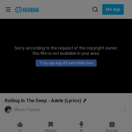
Lựa chọn ngôn ngữ
Mở App
English
Ngôn ngữ: Tiếng Việt
ภาษาไทย
Sorry, according to the request of the copyright owner,
Đăng
this film is not available in your area.
Tiếng Việt
nhập
Truy cập App để xem nhiều hơn
Bahasa Indonesia
Bahasa Melayu
Rolling In The Deep - Adele (Lyrics) 🎵
Music Popular
70
Yêu thích
Tải
Bình luận