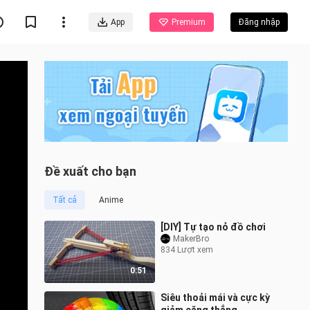
App
Premium
Đăng nhập
Đề xuất cho bạn
Tất cả
Anime
[DIY] Tự tạo nỏ đồ chơi
MakerBro
834 Lượt xem
0:51
Siêu thoải mái và cực kỳ