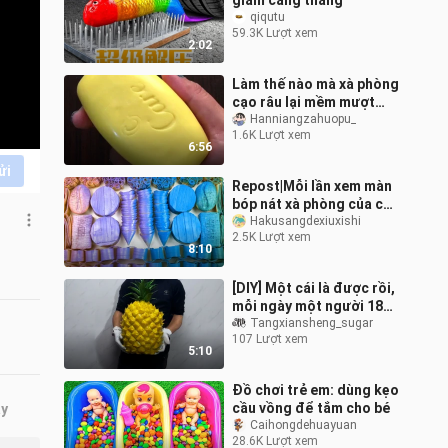
giảm căng thẳng
qiqutu
59.3K Lượt xem
2:02
Làm thế nào mà xà phòng
cạo râu lại mềm mượt
như vậy ?!
Hanniangzahuopu_
1.6K Lượt xem
6:56
ửi
Repost|Mỗi lần xem màn
bóp nát xà phòng của chị
gái là đã cái nư luôn!
Hakusangdexiuxishi
2.5K Lượt xem
8:10
[DIY] Một cái là được rồi,
mỗi ngày một người 18kg
dứa
Tangxiansheng_sugar
107 Lượt xem
5:10
Đồ chơi trẻ em: dùng kẹo
cầu vồng để tắm cho bé
ây
Caihongdehuayuan
28.6K Lượt xem