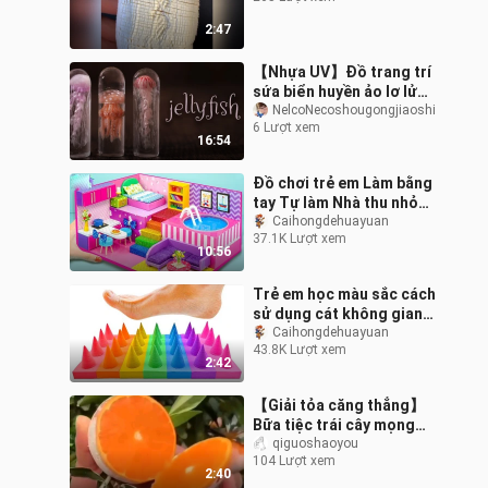
2:47
【Nhựa UV】Đồ trang trí
sứa biển huyền ảo lơ lửng
trong ống nghiệm thủy
NelcoNecoshougongjiaoshi
6 Lượt xem
tinh tự làm DIY 【Lớp học
16:54
thủ c
Đồ chơi trẻ em Làm bằng
tay Tự làm Nhà thu nhỏ
Xây dựng Hồ bơi tròn
Caihongdehuayuan
37.1K Lượt xem
Phòng ngủ Nhà bếp
10:56
Phòng khách vớ
Trẻ em học màu sắc cách
sử dụng cát không gian
để làm bảng cắt để đi
Caihongdehuayuan
43.8K Lượt xem
chân đó
2:42
【Giải tỏa căng thẳng】
Bữa tiệc trái cây mọng
nước
qiguoshaoyou
104 Lượt xem
2:40