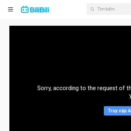
Trang chủ
Anime
PhimNgắn
Thịnh
hành
Sorry, according to the request of the
Mục lục
Truy cập A