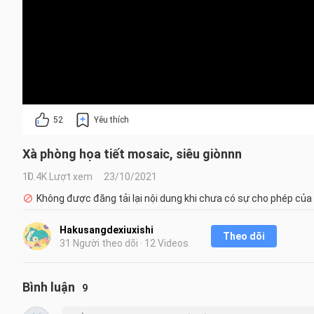
52
Yêu thích
Xà phòng họa tiết mosaic, siêu giònnn
10.4K Lượt xem
23/10/2021
Không được đăng tải lại nội dung khi chưa có sự cho phép của
Hakusangdexiuxishi
Theo dõi
31 Người theo dõi · 12 Videos
Bình luận
9