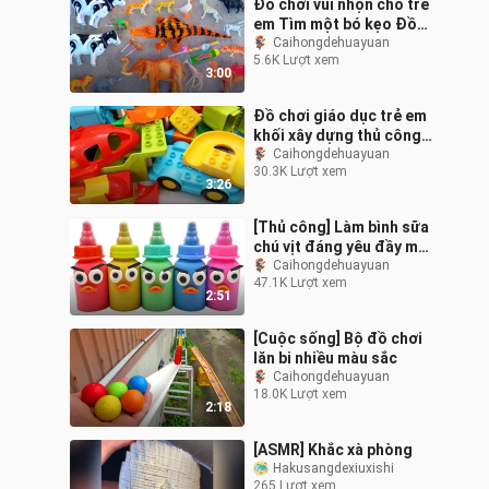
Đồ chơi vui nhộn cho trẻ
em Tìm một bó kẹo Đồ
chơi động vật gấu
Caihongdehuayuan
5.6K Lượt xem
Osprey
3:00
Đồ chơi giáo dục trẻ em
khối xây dựng thủ công
đường ray đường ray
Caihongdehuayuan
30.3K Lượt xem
đường ray uốn lượn
3:26
[Thủ công] Làm bình sữa
chú vịt đáng yêu đầy màu
sắc từ cát động lực
Caihongdehuayuan
47.1K Lượt xem
2:51
[Cuộc sống] Bộ đồ chơi
lăn bi nhiều màu sắc
Caihongdehuayuan
18.0K Lượt xem
2:18
[ASMR] Khắc xà phòng
Hakusangdexiuxishi
265 Lượt xem