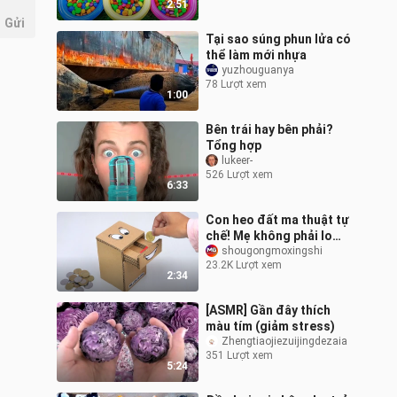
2:51
Gửi
Tại sao súng phun lửa có
thể làm mới nhựa
yuzhouguanya
78 Lượt xem
1:00
Bên trái hay bên phải?
Tổng hợp
lukeer-
526 Lượt xem
6:33
Con heo đất ma thuật tự
chế! Mẹ không phải lo
lắng về việc con tiết kiệm
shougongmoxingshi
23.2K Lượt xem
tiền nữa
2:34
[ASMR] Gần đây thích
màu tím (giảm stress)
Zhengtiaojiezuijingdezaia
351 Lượt xem
5:24