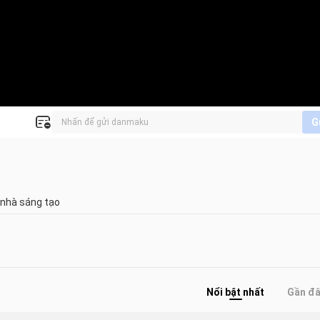
G
 nhà sáng tạo
Nổi bật nhất
Gần đ