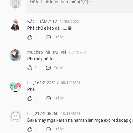
BẢOTRÂM2112
26/02/2022
Phê chữ ê kéo dài........💟
1
Trả lời
muchiro_hà_trụ_VN
20/12/2021
Phí mà phê tai
1
Trả lời
bili_1614924617
05/12/2021
Phê
1
Trả lời
bili_2124905260
18/11/2021
Baka may mga karen na naman jan mga expired soap gi
1
Trả lời