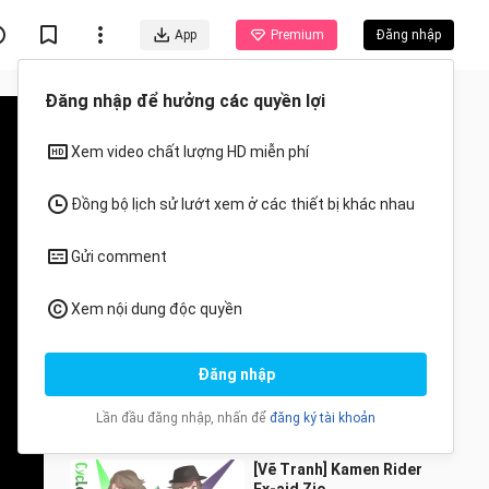
App
Premium
Đăng nhập
Đề xuất cho bạn
Tất cả
Anime
[Hội họa] Heisei năm thứ
20 | Kamen Rider phiên
bản nữ
Jilelemon
3.7K Lượt xem
2:59
[Vẽ Tranh] Kamen Rider