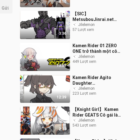
4:10
nước lại I √
Gửi
【SIC】
MetsubouJinrai.net
Death Thunder
Jilelemon
57 Lượt xem
3:36
Kamen Rider 01 ZERO
ONE trở thành một cô
gái! / 仮 面 ラ イ ー ゼ ロ
Jilelemon
449 Lượt xem
ワ ン
13:58
Kamen Rider Agito
Daughter
Transformation / Kamen
Jilelemon
223 Lượt xem
Rider Agito
12:39
【Knight Girl】 Kamen
Rider GEATS Cô gái là
người đầu tiên!
Jilelemon
543 Lượt xem
2:33