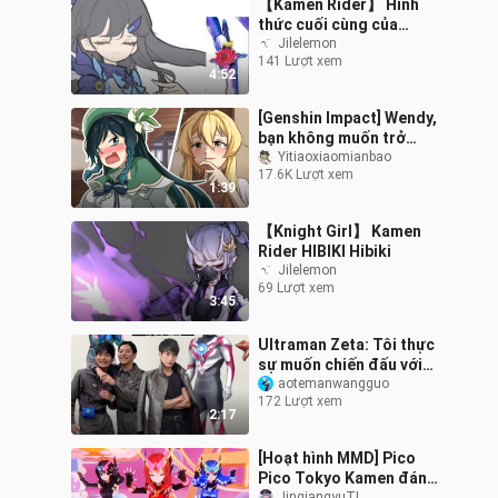
【Kamen Rider】 Hình
thức cuối cùng của
Cross Sabre? Galaxy
Jilelemon
141 Lượt xem
Dragon?
4:52
[Genshin Impact] Wendy,
bạn không muốn trở
thành một cô gái ...
Yitiaoxiaomianbao
17.6K Lượt xem
1:39
【Knight Girl】 Kamen
Rider HIBIKI Hibiki
Jilelemon
69 Lượt xem
3:45
Ultraman Zeta: Tôi thực
sự muốn chiến đấu với
Uub-senpai ngay bây giờ!
aotemanwangguo
172 Lượt xem
2:17
[Hoạt hình MMD] Pico
Pico Tokyo Kamen đáng
JinqiangyuTI