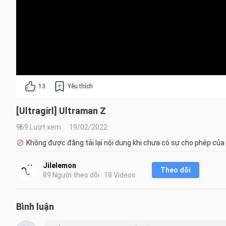
13
Yêu thích
[Ultragirl] Ultraman Z
969 Lượt xem
19/02/2022
Không được đăng tải lại nội dung khi chưa có sự cho phép của
Jilelemon
Theo dõi
89 Người theo dõi · 18 Videos
Bình luận