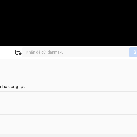
G
 nhà sáng tạo