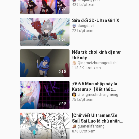
yêu [Kamen Rider Build]
429 Lượt xem
3:07
Sửa đổi 3D-Ultra Girl X
dongdazi
72 Lượt xem
2:21
Nếu trò chơi kinh dị như
thế này ...
Qingmeizhumagoulizhi
118.8K Lượt xem
0:10
⚡️6 6 6 Mục nhập này là
Katsura⚡️【Kết thúc
Octet/Kết thúc Tám/Nữ
chengmeshichengmeng
75 Lượt xem
tính hóa】Giai đoạn
3:40
3［Theo dõi nhân
[Chữ viết Ultraman/Ze
Sai] Sai Luo là chủ nhân
của Nam Thông hay
guanerlifantang
876 Lượt xem
Zeta?
3:40