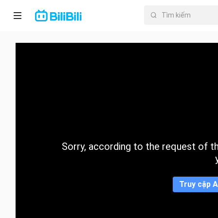
Trang chủ
Anime
PhimNgắn
Thịnh
hành
Sorry, according to the request of the
Mục lục
Truy cập A