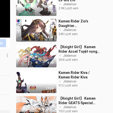
Ex-aid Zio
Jilelemon
2.9K Lượt xem
7:11
Kamen Rider Zio's
Daughter
Transformation / Kamen
Jilelemon
240 Lượt xem
Rider Zi-O
14:34
ửi
【Knight Girl】 Kamen
Rider Accel Tuyệt vọng
là cứu cánh của bạn! Rất
Jilelemon
304 Lượt xem
tốt!
6:05
Kamen Rider Kiva /
Kamen Rider Kiva
Jilelemon
512 Lượt xem
17:10
【Knight Girl】 Kamen
Rider GEATS Special
Attack Big Tail! ! Hình
Jilelemon
703 Lượt xem
dạng hoàn hảo × pha