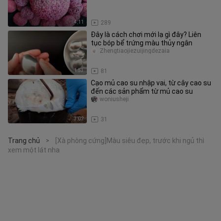
4:11
289
Đây là cách chơi mới lạ gì đây? Liên
tục bóp bể trứng màu thủy ngân
Zhengtiaojiezuijingdezaia
1:53
81
Cạo mủ cao su nhập vai, từ cây cao su
đến các sản phẩm từ mủ cao su
woniusheji
3:02
31
Trang chủ
[Xà phòng cứng]Màu siêu đẹp, trước khi ngủ thì
>
xem một lát nha