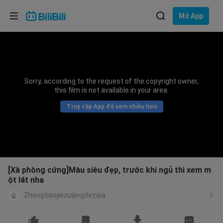
Lựa chọn ngôn ngữ
Mở App
English
Ngôn ngữ: Tiếng Việt
ภาษาไทย
Sorry, according to the request of the copyright owner,
Đăng
this film is not available in your area.
Tiếng Việt
nhập
Truy cập App để xem nhiều hơn
Bahasa Indonesia
Bahasa Melayu
[Xà phòng cứng]Màu siêu đẹp, trước khi ngủ thì xem m
ột lát nha
Zhengtiaojiezuijingdezaia