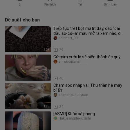
2
Yêu thích
Tải
Bình luận
Đề xuất cho bạn
Tiếp tục trét bột matít đây, các “cái
đầu sô-cô-la” mau mở ra xem nào, đây
là phiên bản đầy đủ toàn
shierteer_09
2:59
29
Cứ mỉm cười là sẽ biến thành ác quỷ.
shiwuqipians_____
0:46
46
Chăm sóc nhập vai: Thú thần hệ mây
bí ẩn
shenshouhuliyuan
1:25
24
[ASMR] Khắc xà phòng
Hakusangdexiuxishi