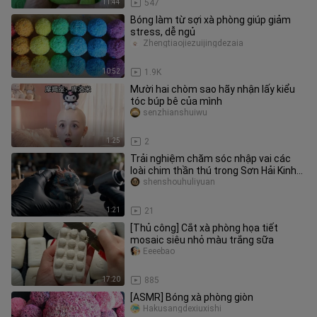
11:44
547
Bóng làm từ sợi xà phòng giúp giảm
stress, dễ ngủ
Zhengtiaojiezuijingdezaia
10:52
1.9K
Mười hai chòm sao hãy nhận lấy kiểu
tóc búp bê của mình
senzhianshuiwu
1:25
2
Trải nghiệm chăm sóc nhập vai các
loài chim thần thú trong Sơn Hải Kinh
bí ẩn
shenshouhuliyuan
1:21
21
[Thủ công] Cắt xà phòng họa tiết
mosaic siêu nhỏ màu trắng sữa
Eeeebao
17:20
885
[ASMR] Bóng xà phòng giòn
Hakusangdexiuxishi