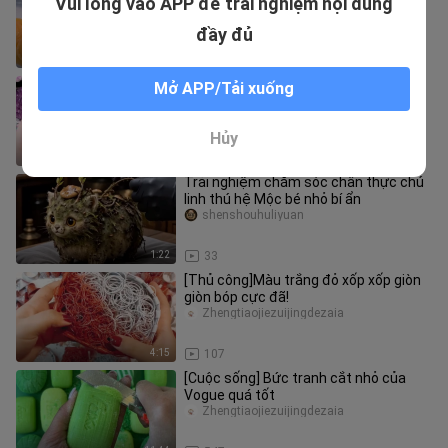
Vui lòng vào APP để trải nghiệm nội dung
hộp… đủ thể loại xà phòng
Sanzhuangguorenxlh
đầy đủ
4:13
191
[ASMR] Gần đây thích màu tím (giảm
Mở APP/Tải xuống
stress)
Zhengtiaojiezuijingdezaia
Hủy
5:24
351
Trải nghiệm chăm sóc chân thực chú
linh thú hệ Mộc bé nhỏ bí ẩn
shenshouhuliyuan
1:22
33
[Thủ công]Màu trắng đỏ xốp xốp giòn
giòn bóp cực đã!
Zhengtiaojiezuijingdezaia
4:15
107
[Cuộc sống] Bức tranh cắt nhỏ của
Vogue quá tốt
Zhengtiaojiezuijingdezaia