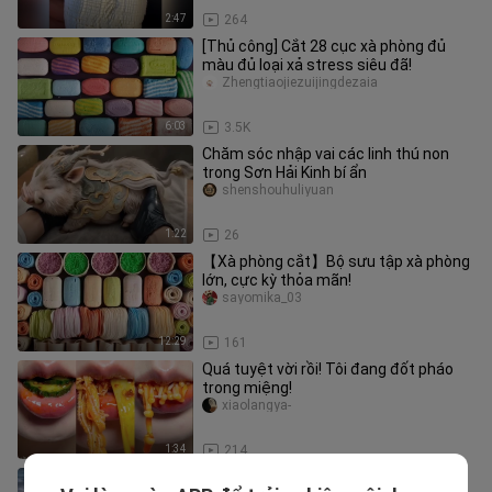
2:47
264
[Thủ công] Cắt 28 cục xà phòng đủ
màu đủ loại xả stress siêu đã!
Zhengtiaojiezuijingdezaia
6:03
3.5K
Chăm sóc nhập vai các linh thú non
trong Sơn Hải Kinh bí ẩn
shenshouhuliyuan
1:22
26
【Xà phòng cắt】Bộ sưu tập xà phòng
lớn, cực kỳ thỏa mãn!
sayomika_03
12:29
161
Quá tuyệt vời rồi! Tôi đang đốt pháo
trong miệng!
xiaolangya-
1:34
214
[Xả stress] Xà phòng miếng, xà phòng