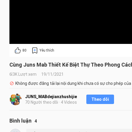
80
Yêu thích
Cùng Juns Mab Thiết Kế Biệt Thự Theo Phong Cách
6.3K Lượt xem
19/11/2021
Không được đăng tải lại nội dung khi chưa có sự cho phép của
JUNS_MABdejianzhushijie
Theo dõi
70 Người theo dõi · 4 Videos
Bình luận
4