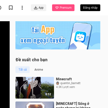
App
Premium
Đăng nhập
Đề xuất cho bạn
Tất cả
Anime
Minecraft
quentin_barnett
4.3K Lượt xem
0:52
[MINECRAFT] Sống ở