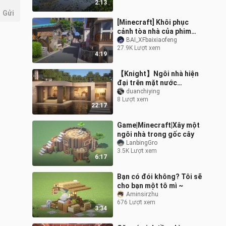
2:13
Gửi
[Minecraft] Khôi phục
cảnh tòa nhà của phim
"Your Name" trong MC
BAI_XFbaixiaofeng
27.9K Lượt xem
4:19
【Knight】Ngôi nhà hiện
đại trên mặt nước
(Chuyển cảnh)
duanchiying
8 Lượt xem
22:17
Game|Minecraft|Xây một
ngôi nhà trong gốc cây
LanbingGro
3.5K Lượt xem
6:17
Bạn có đói không? Tôi sẽ
cho bạn một tô mì ~
Aminsirzhu
676 Lượt xem
3:34