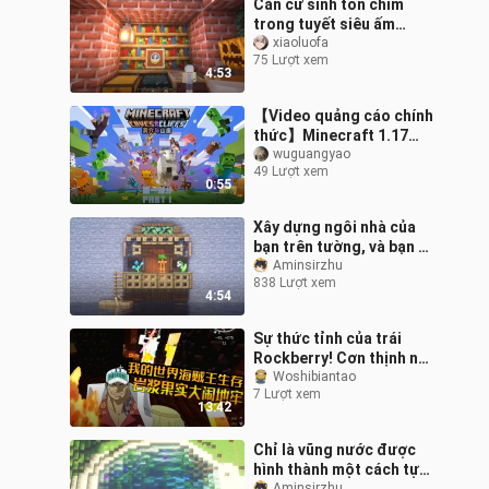
Căn cứ sinh tồn chìm
trong tuyết siêu ấm
áp||Hướng dẫn xây dựng
xiaoluofa
75 Lượt xem
Minecraft [Rơi
4:53
4K120FPS]
【Video quảng cáo chính
thức】Minecraft 1.17
“Hang động và Vách núi”
wuguangyao
49 Lượt xem
– Phần 1 đã ra mắt trên
0:55
tất cả cá
Xây dựng ngôi nhà của
bạn trên tường, và bạn sẽ
không thể kéo nó ra!
Aminsirzhu
838 Lượt xem
4:54
Sự thức tỉnh của trái
Rockberry! Cơn thịnh nộ
của quái vật! Dungeon
Woshibiantao
7 Lượt xem
Minecraft Vua Hải Tặc
13:42
Ep2
Chỉ là vũng nước được
hình thành một cách tự
Aminsirzhu