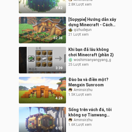
nhiên?
2.8K Lượt xem
7:42
[Sopypie] Hướng dẫn xây
dựng Minecraft - Cách
làm căn cứ gỗ sinh tồn
qizhudejun
21 Lượt xem
cho 2 người chơi
52:38
(Phương tiện d
Khi bạn đã lâu không
chơi Minecraft (phần 2)
woshimianyangyang_g
25 Lượt xem
3:39
Đào ba và điền một?
Mengxin Sunroom
Aminsirzhu
1.5K Lượt xem
4:28
Sống trên vách đá, tôi
không sợ Tianwang
Laozi!
Aminsirzhu
1.6K Lượt xem
6:07