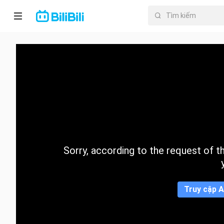
Trang chủ
Anime
PhimNgắn
Thịnh
hành
Sorry, according to the request of the
Mục lục
Truy cập A