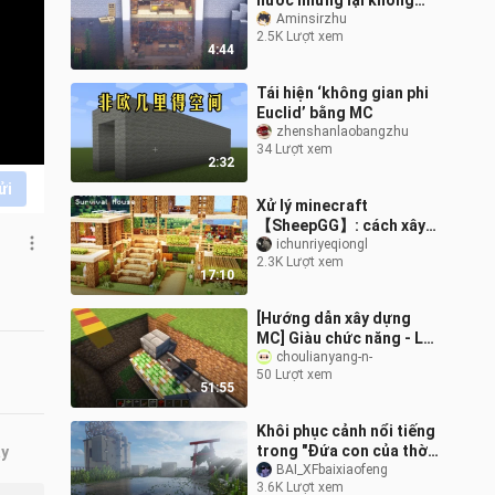
nước nhưng lại không
hoàn toàn là nước
Aminsirzhu
2.5K Lượt xem
4:44
Tái hiện ‘không gian phi
Euclid’ bằng MC
zhenshanlaobangzhu
34 Lượt xem
2:32
ửi
Xử lý minecraft
【SheepGG】: cách xây
dựng một ngôi nhà sinh
ichunriyeqiongl
2.3K Lượt xem
tồn đơn giản và thiết
17:10
thực
[Hướng dẫn xây dựng
MC] Giàu chức năng - Lâu
đài chức năng! (Bao gồm
choulianyang-n-
50 Lượt xem
tài liệu lưu trữ và nội
51:55
thất)
Khôi phục cảnh nổi tiếng
trong "Đứa con của thời
ây
tiết"
BAI_XFbaixiaofeng
3.6K Lượt xem