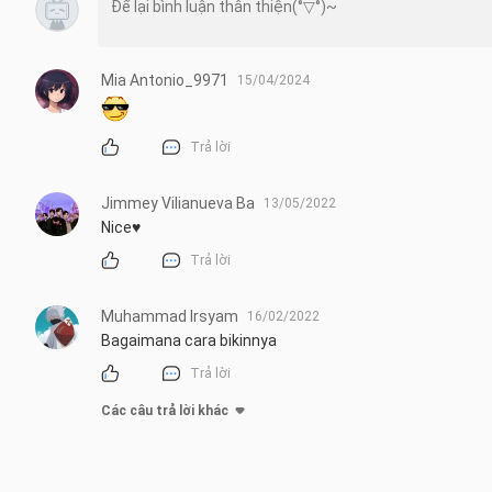
Mia Antonio_9971
15/04/2024
Trả lời
Jimmey Vilianueva Ba
13/05/2022
Nice♥️
Trả lời
Muhammad Irsyam
16/02/2022
Bagaimana cara bikinnya
Trả lời
Các câu trả lời khác