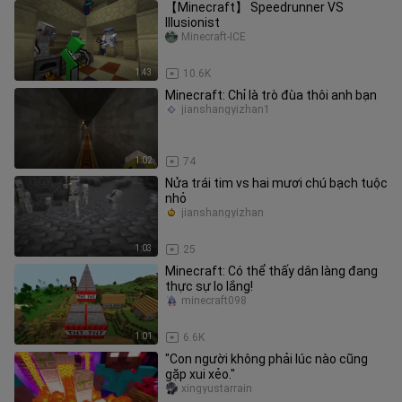
【Minecraft】 Speedrunner VS
Illusionist
Minecraft-ICE
1:43
10.6K
Minecraft: Chỉ là trò đùa thôi anh bạn
jianshangyizhan1
1:02
74
Nửa trái tim vs hai mươi chú bạch tuộc
nhỏ
jianshangyizhan
1:03
25
Minecraft: Có thể thấy dân làng đang
thực sự lo lắng!
minecraft098
1:01
6.6K
"Con người không phải lúc nào cũng
gặp xui xẻo."
xingyustarrain