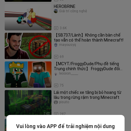
HEROBRINE
Giải trí công nghệ
10:04
3.6K
【SB737/Lành】Không cần bàn chế
tạo vẫn có thể hoàn thành Minecraft!
mayousyq
12:00
69
【MCYT/FroggyDude/Phụ đề tiếng
Trung chính thức】 FroggyDude đối
đầu Herobrine
leooion_____
1:50
75
Lái một chiếc xe tăng bị bỏ hoang từ
lâu trong rừng rậm trong Minecraft
pisuto
7:02
287
Đốt 8000 TNT, Kết Quả Không Viên
Vui lòng vào APP để trải nghiệm nội dung
Nào Nổ
AmingYoY