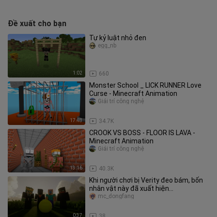
Đề xuất cho bạn
Tự kỷ luật nhỏ đen
egg_nb
1:02
660
Monster School _ LICK RUNNER Love
Curse - Minecraft Animation
Giải trí công nghệ
17:48
34.7K
CROOK VS BOSS - FLOOR IS LAVA -
Minecraft Animation
Giải trí công nghệ
13:16
40.3K
Khi người chơi bị Verity đeo bám, bốn
nhân vật này đã xuất hiện…
mc_dongfang
0:37
38