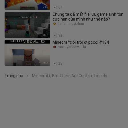
2:07
67
Chúng ta đã mất file lưu game sinh tồn
cực hạn của mình như thế nào?
jianshangyizhan
0:33
32
Minecraft: ôi trời ơi pccc! #134
mcsuyandaw___ia
0:45
25
Trang chủ
Minecraft, But There Are Custom Liquids..
>