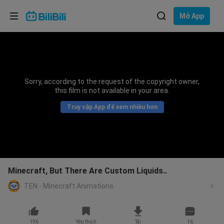
Lựa chọn ngôn ngữ
Mở App
English
Ngôn ngữ: Tiếng Việt
ภาษาไทย
Sorry, according to the request of the copyright owner,
Đăng
this film is not available in your area.
Tiếng Việt
nhập
Truy cập App để xem nhiều hơn
Bahasa Indonesia
Bahasa Melayu
Minecraft, But There Are Custom Liquids..
TEN - Minecraft Animations
196
Yêu thích
Tải
16