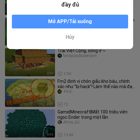
đầy đủ
4:00
64.8K
Minecraft: Xây cầu thang kiểu này tiện
Mở APP/Tải xuống
hơn nhiều!
minecraft098
Hủy
0:41
4.2K
Trại Việt Cộng, sống ở ~
langgugubugengxin
2:30
3.5K
Fm2 định vị chôn giấu kho báu, chính
xác như “bị hack”! Làm thế nào mà đạt
được điều đó?
-Fm2-
2:35
72
Game|Minecraft|Mất 100 triệu viên
ngọc Ender trong một lần
Africa_Qz
0:46
13.6K