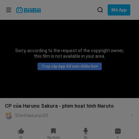
Lựa chọn ngôn ngữ
Mở App
English
Ngôn ngữ: Tiếng Việt
ภาษาไทย
Sorry, according to the request of the copyright owner,
Đăng
this film is not available in your area.
Tiếng Việt
nhập
Truy cập App để xem nhiều hơn
Bahasa Indonesia
Bahasa Melayu
CP của Haruno Sakura - phim hoạt hình Naruto
ShenhaixueyuSS
93
Yêu thích
Tải
3