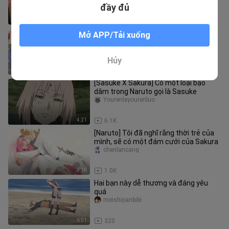
đầy đủ
0:15
281
[Ming Ying] Nếu biết cái giá của chiến
Mở APP/Tải xuống
thắng là mất đi em, thì anh thà thua
hoàn toàn
Yinghuagou
Hủy
3:40
45
[Sasuke X Sakura] Có một loại bạo
dâm trong Naruto gọi là Sasuke
Yourenleyourenluo
4:21
6.1K
[Naruto] Tôi đã nghĩ rằng thời trẻ của
mình, sẽ có một đám cưới của Sakura
chenlancang
3:18
1.0K
Hai bạn này dễ thương và đáng yêu
quá
meishijianbibi
6:51
320