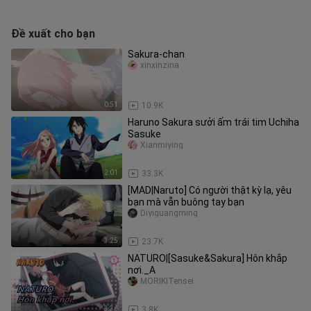
Đề xuất cho bạn
Sakura-chan
xinxinzina
0:51
10.9K
Haruno Sakura sưởi ấm trái tim Uchiha
Sasuke
Xianmiying
2:01
33.3K
[MAD|Naruto] Có người thật kỳ lạ, yêu
bạn mà vẫn buông tay bạn
Diyiguangming
3:25
23.7K
NATURO|[Sasuke&Sakura] Hôn khắp
nơi._A
MORIKITensei
3:36
3.8K