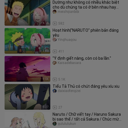
Dường như không có nhiều khác biệt
cho dù chúng ta có ở bên nhau hay
không ở bên nhau.
meishijianbibi
4:15
582
Hoạt hình|"NARUTO" phiên bản đáng
yêu
Yinghuagou
3:36
411
"Ý định giết nàng, còn có ba lần."
Kaisadebasara
3:04
5.1K
Tiểu Tả Thủ có chút đáng yêu xíu xiu
daixiaofengzei
5:27
27
Naruto / Chữ viết tay / Haruno Sakura
bị sao thế / tất cả Sakura / Chúc mừng
sinh nhật 3.28
gulululukun