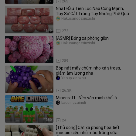
2:47
265
Nhát Đầu Tiên Lúc Nào Cũng Mạnh,
Tuy Sợ Cắt Trúng Tay Nhưng Phê Quá
Hakusangdexiuxishi
11:46
272
[ASMR] Bóng xà phòng giòn
Hakusangdexiuxishi
4:11
289
Bóp nát mấy chùm nho xả stress,
giảm âm lượng nha
Yitoupixiaozhu
3:10
26.3K
Minecraft - Nền văn minh khối ô
baoqingzainuli
12:50
24
[Thủ công] Cắt xà phòng họa tiết
mosaic siêu nhỏ màu trắng sữa