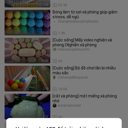
2:02
59.3K
Bóng làm từ sợi xà phòng giúp giảm
stress, dễ ngủ
Zhengtiaojiezuijingdezaia
10:52
1.9K
[Cuộc sống] Mấy video nghiện xà
phòng | Nghiền xà phòng
Hakusangdexiuxishi
25:58
69
[Cuộc sống] Bộ đồ chơi lăn bi nhiều
màu sắc
Caihongdehuayuan
2:18
18.0K
[cắt xà phòng] một miếng xà phòng
nhỏ
xiaojingwuxian
2:07
66
Trời ơi, bột này mịn quá! Xem đoạn cô