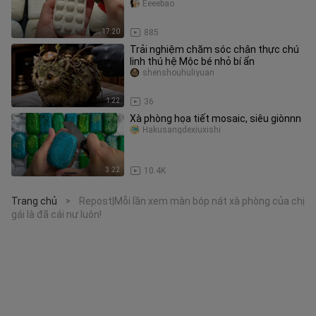
Eeeebao
17:20
885
Trải nghiệm chăm sóc chân thực chú
linh thú hệ Mộc bé nhỏ bí ẩn
shenshouhuliyuan
1:22
36
Xà phòng họa tiết mosaic, siêu giònnn
Hakusangdexiuxishi
3:22
10.4K
Trang chủ
Repost|Mỗi lần xem màn bóp nát xà phòng của chị
>
gái là đã cái nư luôn!