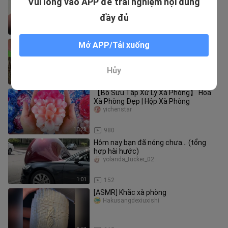
Vui lòng vào APP để trải nghiệm nội dung
ấy bẻ thành nhiều mảnh nhỏ!
Hakusangdexiuxishi
đầy đủ
9:51
93
Làm sạch cây xương rồng
Mở APP/Tải xuống
panghujieyashipin
Hủy
0:38
116.7K
【Bộ Sưu Tập Xử Lý Xà Phòng】 Hoa
Xà Phòng Đẹp | Hộp Xà Phòng
yichenstar
10:23
980
Hôm nay bạn đã nóng chưa… (tổng
hợp hài hước)
yolanda_tucker_02
1:01
152
[ASMR] Khắc xà phòng
Hakusangdexiuxishi