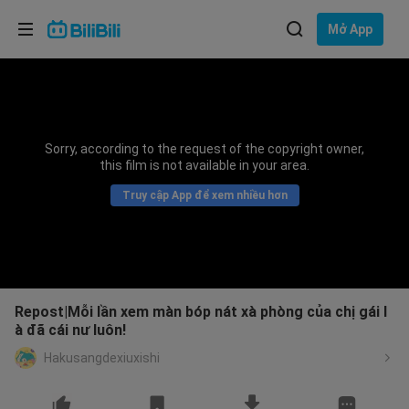
Lựa chọn ngôn ngữ
Mở App
English
Ngôn ngữ: Tiếng Việt
ภาษาไทย
Sorry, according to the request of the copyright owner,
Đăng
this film is not available in your area.
Tiếng Việt
nhập
Truy cập App để xem nhiều hơn
Bahasa Indonesia
Bahasa Melayu
Repost|Mỗi lần xem màn bóp nát xà phòng của chị gái l
à đã cái nư luôn!
Hakusangdexiuxishi