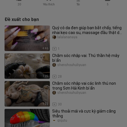
20
Yêu thích
Tải
5
Đề xuất cho bạn
Quý cô da đen giúp bạn bắt chấy, tiếng
nhai kẹo cao su, massage đầu thật dễ
chịu
lalalananaya
4:46
1
Chăm sóc nhập vai: Thú thần hệ mây
bí ẩn
shenshouhuliyuan
1:25
28
Chăm sóc nhập vai các linh thú non
trong Sơn Hải Kinh bí ẩn
shenshouhuliyuan
1:22
30
Siêu thoải mái và cực kỳ giảm căng
thẳng
qiqutu