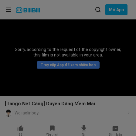
Lựa chọn ngôn ngữ
Mở App
English
Ngôn ngữ: Tiếng Việt
ภาษาไทย
Sorry, according to the request of the copyright owner,
Đăng
this film is not available in your area.
Tiếng Việt
nhập
Truy cập App để xem nhiều hơn
Bahasa Indonesia
Bahasa Melayu
[Tango Nét Căng] Duyên Dáng Mềm Mại
Wojiaolinbayi
85
Yêu thích
Tải
Bình luận