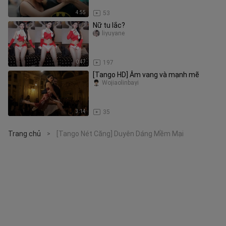
4:55
53
Nữ tu lắc?
liyuyane
0:47
197
[Tango HD] Âm vang và mạnh mẽ
Wojiaolinbayi
3:14
35
Trang chủ
[Tango Nét Căng] Duyên Dáng Mềm Mại
>