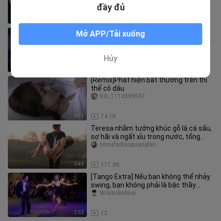
đầy đủ
1:14
69.1K
Hãy chuẩn bị tinh thần để hét lên vì
Mở APP/Tải xuống
nguồn năng lượng dồi dào phía trước.
Điệu nhảy "làm ướt giường"
YOGwudaogongzuoshi
Hủy
0:42
12.9K
[Remix]Phát hiện bất thường trên thi
thể cô dâu
Bili_1113395587
0:31
74.1K
Teresa nhầm tưởng khúc gỗ là cá sấu,
sợ hãi và ngất xỉu trong nước, tổng
thống vội vàng vớt lên
nitoufadiaoguangleo
0:49
171.8K
[Tango Extra] Nếu bạn không thể nhảy
swing, bạn không phải là bậc thầy
tango giỏi
Wojiaolinbayi
2:52
12