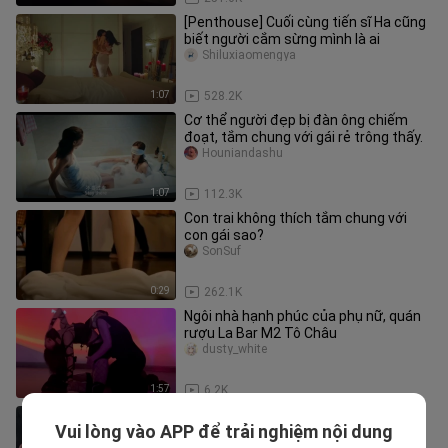
[Penthouse] Cuối cùng tiến sĩ Ha cũng
biết người cắm sừng mình là ai
Shiluxiaomengya
1:07
528.2K
Cơ thể người đẹp bị đàn ông chiếm
đoạt, tắm chung với gái rẻ trông thấy.
Houniandashu
1:07
112.3K
Con trai không thích tắm chung với
con gái sao?
SonSuf
0:29
262.1K
Ngôi nhà hạnh phúc của phụ nữ, quán
rượu La Bar M2 Tô Châu
dusty_white
1:57
6.2K
Jung Soo-jung&Kim Jaeuck hôn nhau
Vui lòng vào APP để trải nghiệm nội dung
ngọt ngào trong Tình Yêu Điên Cuồng
Yueyueyushi