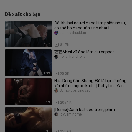
Đề xuất cho bạn
Đôi khi hai người đang làm phiền nhau,
có thể họ đang tán tỉnh nhau!
Jianlegehupidan
1:00
81.7K
荭荭&Neil vũ đạo làm dịu capper
hong_honghong
0:39
28.3K
Hua Deng Chu Shang: Đó là bạn ở cùng
với những người khác. | Ruby Lin | Yang
Jinhua
Sumoyubaiying520
1:09
206.1K
[Remix]Cảnh bắt cóc trong phim
Riyuemingmei
1:41
251.6K