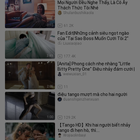
Mọi Người Đều Nghe Thấy, Là Cô Ấy
Thách Thức Tôi Nhé
Shulanbushikaola
0:30
61.2K
Fan Edit|Những cảnh siêu ngọt ngào
của "Tại Sao Boss Muốn Cưới Tôi 2"
Liuxiaojiao
3:49
177.4K
[Anita] Phong cách nhẹ nhàng "Little
Bitty Pretty One" Điệu nhảy đám cưới |
weiwuxian_01
2:09
11
điệu tango mượt mà cho hai người
duanshipinzhenxuan
1:00
129.2K
【Tango HD】Khi hai người biết nhảy
tango đi hẹn hò, thì....
Wojiaolinbayi