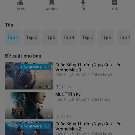
19.6K
Yêu thích
Tải
1.4K
Tập
Tập 1
Tập 2
Tập 3
Tập 4
Tập 5
Tập 6
Tập 7
Đề xuất cho bạn
Cuộc Sống Thường Ngày Của Tiên
Độc quyền BiliBili
Vương Mùa 3
Tiểu thuyết chuyển thể
Nhiệt huyết
Trọn bộ
19.0M
Mục Thần Ký
Tiểu thuyết chuyển thể
Giả tưởng
Trọn bộ
37.8M
Cuộc Sống Thường Ngày Của Tiên
Độc quyền BiliBili
Vương Mùa 2
Tiểu thuyết chuyển thể
Nhiệt huyết