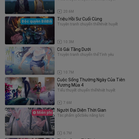
Trọn bộ
20.6M
Triệu Hồi Sư Cuối Cùng
Độc quyền BiliBili
Truyện tranh chuyển thể
Nhiệt huyết
Trọn bộ
10.3M
Cô Gái Tầng Dưới
Truyện tranh chuyển thể
Tình yêu
Trọn bộ
10.7M
Cuộc Sống Thường Ngày Của Tiên
Vương Mùa 4
Tiểu thuyết chuyển thể
Nhiệt huyết
Trọn bộ
7.6M
Người Đại Diện Thời Gian
Miễn phí
Tác phẩm gốc
Siêu năng lực
Trọn bộ
6.7M