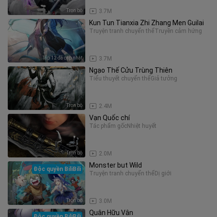
Trọn bộ
3.7M
Kun Tun Tianxia Zhi Zhang Men Guilai
Truyện tranh chuyển thể
Truyền cảm hứng
Tập 12 đã cập nhật
3.7M
Ngạo Thế Cửu Trùng Thiên
Tiểu thuyết chuyển thể
Giả tưởng
Trọn bộ
2.4M
Vạn Quốc chí
Tác phẩm gốc
Nhiệt huyết
Trọn bộ
2.0M
Monster but Wild
Độc quyền BiliBili
Truyện tranh chuyển thể
Dị giới
Trọn bộ
3.0M
Quân Hữu Vân
Độc quyền BiliBili