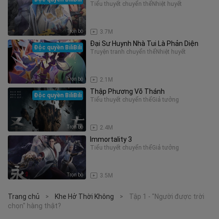
Tiểu thuyết chuyển thể
Nhiệt huyết
Trọn bộ
3.7M
Đại Sư Huynh Nhà Tui Là Phản Diện
Độc quyền BiliBili
Truyện tranh chuyển thể
Nhiệt huyết
Trọn bộ
2.1M
Thập Phương Võ Thánh
Độc quyền BiliBili
Tiểu thuyết chuyển thể
Giả tưởng
Trọn bộ
2.4M
Immortality 3
Tiểu thuyết chuyển thể
Giả tưởng
Trọn bộ
3.5M
Trang chủ
Khe Hở Thời Không
Tập 1 - "Người được trời
>
>
chọn" hàng thật?