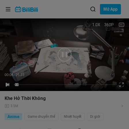
Lựa chọn ngôn ngữ
Mở App
English
1.0X
360P
Ngôn ngữ: Tiếng Việt
Licensed
ภาษาไทย
Đăng
Tiếng Việt
nhập
Bahasa Indonesia
00:06
/
26:23
Bahasa Melayu
Khe Hở Thời Không
3.5M
Anime
Game chuyển thể
Nhiệt huyết
Dị giới