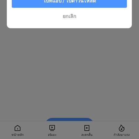
ไปที่แอป / ไปดาวน์โหลด
ยกเลิก
รับชมใน BiliBili
หน้าหลัก
อนิเมะ
ละครสั้น
กำลังมาแรง